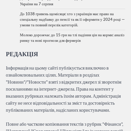
України на 7 серпня
До 1038 гривень щомісяця: хто з українців має право на
спеціальну надбавку до пенсії та як її оформити у 2024 році —
умови та повний перелік категорій.
Молоко дорожчає до 15 грн на тлі падіння цін на корми: аналіз
ринку та нові прогнози для фермерів
РЕДАКЦІЯ
Інформація на цьому сайті публікується виключно в
ознайомлювальних цілях. Матеріали в розділах
"Новини"/"Новости" взяті з відкритих джерел зі зворотнім
посиланнями на інтернет-джерела. Права на контент у
вказаних рубриках належать їхнім авторам. Адміністрація
сайту не несе відповідальності за зміст та достовірність
публікованих матеріалів, надісланих користувачами.
Повне або часткове копіювання текстів з рубрик "Фінанси",
"Напрямки", "Своя справа", "Діяльність" та іх мовних версій