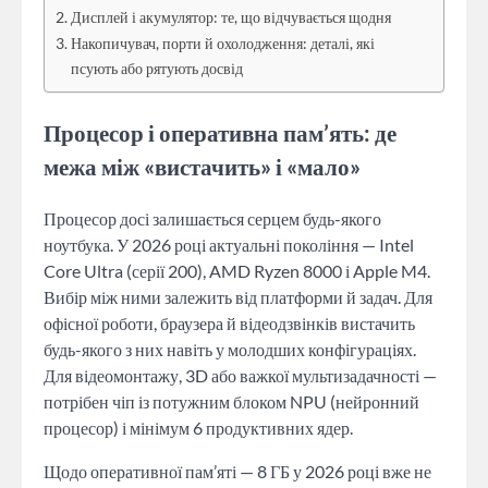
Дисплей і акумулятор: те, що відчувається щодня
Накопичувач, порти й охолодження: деталі, які
псують або рятують досвід
Процесор і оперативна пам’ять: де
межа між «вистачить» і «мало»
Процесор досі залишається серцем будь-якого
ноутбука. У 2026 році актуальні покоління — Intel
Core Ultra (серії 200), AMD Ryzen 8000 і Apple M4.
Вибір між ними залежить від платформи й задач. Для
офісної роботи, браузера й відеодзвінків вистачить
будь-якого з них навіть у молодших конфігураціях.
Для відеомонтажу, 3D або важкої мультизадачності —
потрібен чіп із потужним блоком NPU (нейронний
процесор) і мінімум 6 продуктивних ядер.
Щодо оперативної пам’яті — 8 ГБ у 2026 році вже не