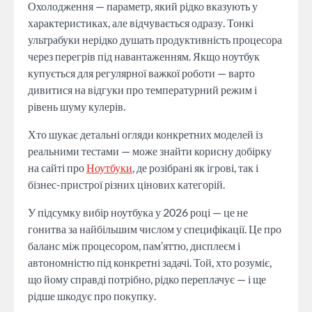
Охолодження — параметр, який рідко вказують у
характеристиках, але відчувається одразу. Тонкі
ультрабуки нерідко душать продуктивність процесора
через перегрів під навантаженням. Якщо ноутбук
купується для регулярної важкої роботи — варто
дивитися на відгуки про температурний режим і
рівень шуму кулерів.
Хто шукає детальні огляди конкретних моделей із
реальними тестами — може знайти корисну добірку
на сайті про
Ноутбуки
, де розібрані як ігрові, так і
бізнес-пристрої різних цінових категорій.
У підсумку вибір ноутбука у 2026 році — це не
гонитва за найбільшим числом у специфікації. Це про
баланс між процесором, пам’яттю, дисплеєм і
автономністю під конкретні задачі. Той, хто розуміє,
що йому справді потрібно, рідко переплачує — і ще
рідше шкодує про покупку.