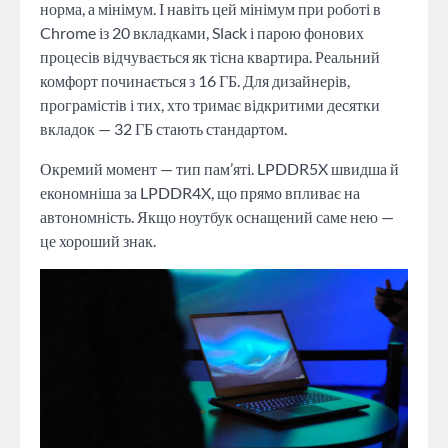
норма, а мінімум. І навіть цей мінімум при роботі в
Chrome із 20 вкладками, Slack і парою фонових
процесів відчувається як тісна квартира. Реальний
комфорт починається з 16 ГБ. Для дизайнерів,
програмістів і тих, хто тримає відкритими десятки
вкладок — 32 ГБ стають стандартом.
Окремий момент — тип пам’яті. LPDDR5X швидша й
економніша за LPDDR4X, що прямо впливає на
автономність. Якщо ноутбук оснащений саме нею —
це хороший знак.