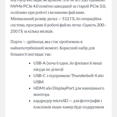
NVMe PCIe 4.0 помітно швидший за старий PCIe 3.0,
особливо при роботі з великими файлами.
Мінімальний розмір диска — 512 ГБ, бо операційна
система, програми й робочі файли легко з’їдають 200–
250 ГБ за кілька місяців.
Порти — дрібниця, яка стає проблемою в
найнепотрібніший момент. Корисний набір для
більшості виглядає так:
USB-A (хоча б один, бо флешки й миші
нікуди не ділися)
USB-C з підтримкою Thunderbolt 4 або
USB4
HDMI або DisplayPort для зовнішнього
монітора
кардридер microSD — для фотографів і
власників екшн-камер буде подарунком