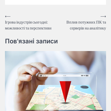
Навігація
⟵
⟶
Ігрова індустрія сьогодні:
Вплив потужних ПК та
записів
можливості та перспективи
серверів на аналітику
Пов'язані записи