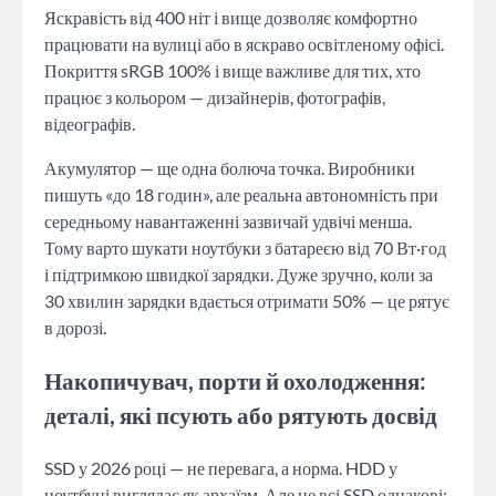
Яскравість від 400 ніт і вище дозволяє комфортно
працювати на вулиці або в яскраво освітленому офісі.
Покриття sRGB 100% і вище важливе для тих, хто
працює з кольором — дизайнерів, фотографів,
відеографів.
Акумулятор — ще одна болюча точка. Виробники
пишуть «до 18 годин», але реальна автономність при
середньому навантаженні зазвичай удвічі менша.
Тому варто шукати ноутбуки з батареєю від 70 Вт·год
і підтримкою швидкої зарядки. Дуже зручно, коли за
30 хвилин зарядки вдається отримати 50% — це рятує
в дорозі.
Накопичувач, порти й охолодження:
деталі, які псують або рятують досвід
SSD у 2026 році — не перевага, а норма. HDD у
ноутбуці виглядає як архаїзм. Але не всі SSD однакові: