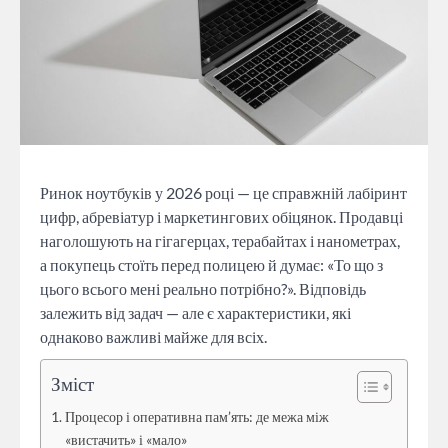
Ринок ноутбуків у 2026 році — це справжній лабіринт
цифр, абревіатур і маркетингових обіцянок. Продавці
наголошують на гігагерцах, терабайтах і нанометрах,
а покупець стоїть перед полицею й думає: «То що з
цього всього мені реально потрібно?». Відповідь
залежить від задач — але є характеристики, які
однаково важливі майже для всіх.
Зміст
Процесор і оперативна пам’ять: де межа між
«вистачить» і «мало»