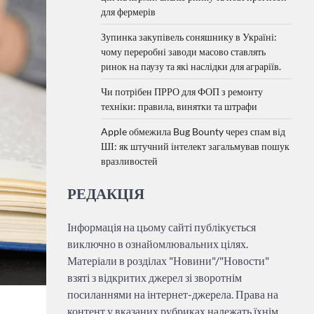
для фермерів
Зупинка закупівель соняшнику в Україні:
чому переробні заводи масово ставлять
ринок на паузу та які наслідки для аграріїв.
Чи потрібен ПРРО для ФОП з ремонту
техніки: правила, винятки та штрафи
Apple обмежила Bug Bounty через спам від
ШІ: як штучний інтелект загальмував пошук
вразливостей
РЕДАКЦІЯ
Інформація на цьому сайті публікується
виключно в ознайомлювальних цілях.
Матеріали в розділах "Новини"/"Новости"
взяті з відкритих джерел зі зворотнім
посиланнями на інтернет-джерела. Права на
контент у вказаних рубриках належать їхнім