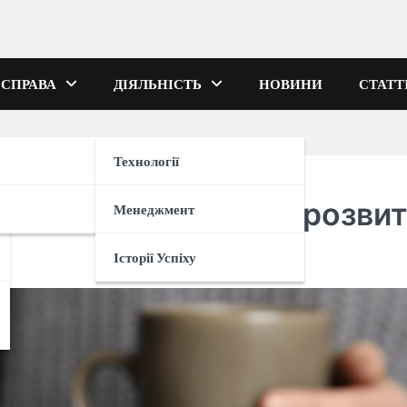
 СПРАВА
ДІЯЛЬНІСТЬ
НОВИНИ
СТАТТ
Технології
 успішного старту та розви
Менеджмент
Історії Успіху