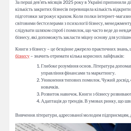
За перші дев’ять місяців 2025 року в Україні припинили д
кількість закритих бізнесів перевищила кількість відкрити
підготовки загрожує крахом. Коли полки інтернет-магазин
світовими бестселерами з психології бізнесу, менеджменту
слідувати шляхом спроб і помилок, що часто веде до невда
бізнесу, які допоможуть закласти міцну основу для успішно
Книги з бізнесу – це безцінне джерело практичних знань,
бізнесу
– значить отримати кілька корисних лайфхаків:
Глибоке розуміння основ. Література допомага
управління фінансами та маркетингу.
Уникнення типових помилок. Чужий досвід, о
новачків.
Розвиток навичок. Книги з бізнесу розвиваю
Адаптація до трендів. В умовах ринку, що шв
Вивчення літератури, адресованої молодим підприємцям, д