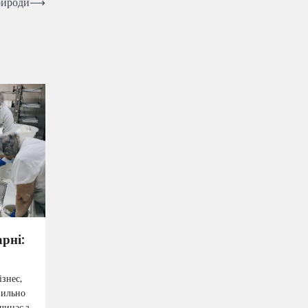
рироди
⟶
рні:
ізнес,
вильно
чинає з