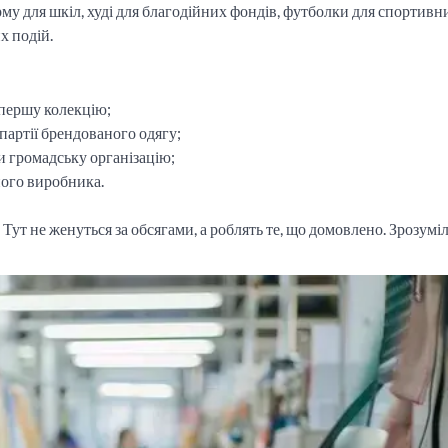
у для шкіл, худі для благодійних фондів, футболки для спортивн
х подій.
 першу колекцію;
 партії брендованого одягу;
чи громадську організацію;
ного виробника.
Тут не женуться за обсягами, а роблять те, що домовлено. Зрозуміл