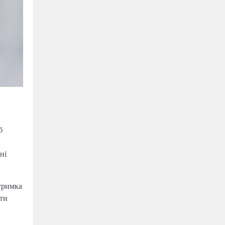
б
ні
дтримка
ати