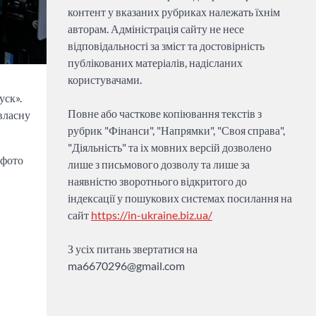
контент у вказаних рубриках належать їхнім
авторам. Адміністрація сайту не несе
відповідальності за зміст та достовірність
публікованих матеріалів, надісланих
користувачами.
уск».
Повне або часткове копіювання текстів з
 власну
рубрик "Фінанси", "Напрямки", "Своя справа",
"Діяльність" та іх мовних версій дозволено
 фото
лише з письмового дозволу та лише за
наявністю зворотнього відкритого до
індексації у пошукових системах посилання на
сайт
https://in-ukraine.biz.ua/
З усіх питань звертатися на
ma6670296@gmail.com