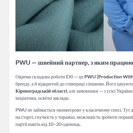
PWU — швейний партнер, з яким працюю
Окрема складова роботи EXI — це
PWU (Production With
бренду, а й відкритий до співпраці з іншими. Його цінують 
Кіровоградській області
, але замовники — з усієї Україн
ініціативи, освітні заклади.
PWU не займається «конвеєром» у класичному сенсі. Тут 
на старті, гнучкість у тиражах, можливість зробити перш
партії навіть від 10–20 одиниць.