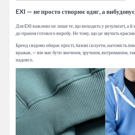
EXI — не просто створює одяг, а вибудову
Для EXI важливо не лише те, що виходить у результаті, а й
до прання готового виробу. Не тому, що це звучить красиво,
Бренд свідомо обирає прості, базові силуети, натомість інв
вражав, — він має бути звичним, зручним, витриманим, так
надовго.