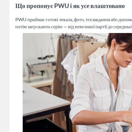
Що пропонує PWU і як усе влаштовано
PWU приймає готові лекала, фото, техзавдання або допомаг
потім запускають серію — від невеликої партії до середньо