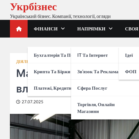
Укрбізнес
Перейти
до
Український бізнес. Компанії, технології, огляди
вмісту
ФІНАНСИ
НАПРЯМКИ
СВОЯ
Бухгалтерія Та Податки
IT Та Інтернет
Ідеї
ДІЯЛЬНІСТЬ
ІСТОРІЇ УСПІХУ
Made in Ukraine: прикл
Крипта Та Біржи
Зв’язок Та Реклама
ФОП
власну ідентичність на
Платежі, Кредити, Банки
Сфера Послуг
27.07.2025
Торгівля, Онлайн
Магазини