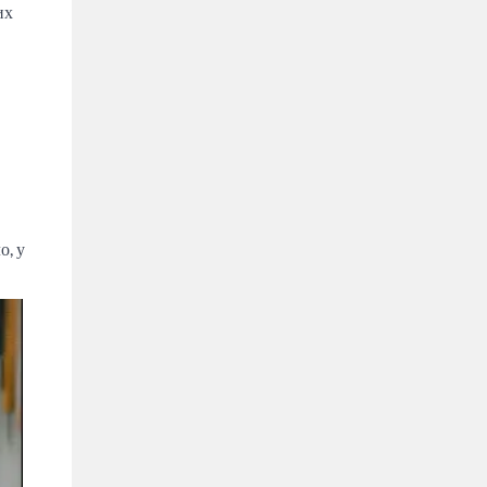
их
о, у