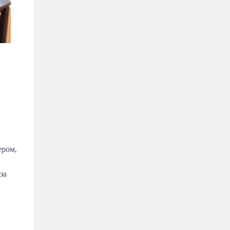
ером,
за