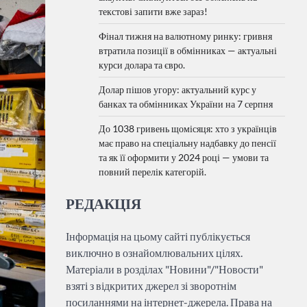
текстові запити вже зараз!
Фінал тижня на валютному ринку: гривня
втратила позиції в обмінниках — актуальні
курси долара та євро.
Долар пішов угору: актуальний курс у
банках та обмінниках України на 7 серпня
До 1038 гривень щомісяця: хто з українців
має право на спеціальну надбавку до пенсії
та як її оформити у 2024 році — умови та
повний перелік категорій.
РЕДАКЦІЯ
Інформація на цьому сайті публікується
виключно в ознайомлювальних цілях.
Матеріали в розділах "Новини"/"Новости"
взяті з відкритих джерел зі зворотнім
посиланнями на інтернет-джерела. Права на