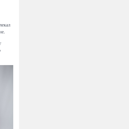
 лекал
не.
г
ю