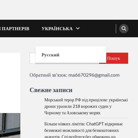
І ПАРТНЕРІВ
УКРАЇНСЬКА
Русский
Пошук
Обратний зв'язок:
ma6670296@gmail.com
Свежие записи
Морський терор РФ під прицілом: українські
дрони уразили 218 ворожих суден у
Чорному та Азовському морях
Більше ніяких лімітів: ChatGPT відкриває
безмежні можливості для безкоштовних
акаунтів. Спілкуйтеся без обмежень на