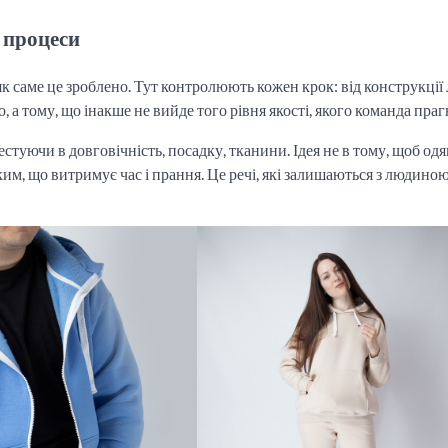
є процеси
 як саме це зроблено. Тут контролюють кожен крок: від конструкції
 а тому, що інакше не вийде того рівня якості, якого команда праг
естуючи в довговічність, посадку, тканини. Ідея не в тому, щоб одя
им, що витримує час і прання. Це речі, які залишаються з людино