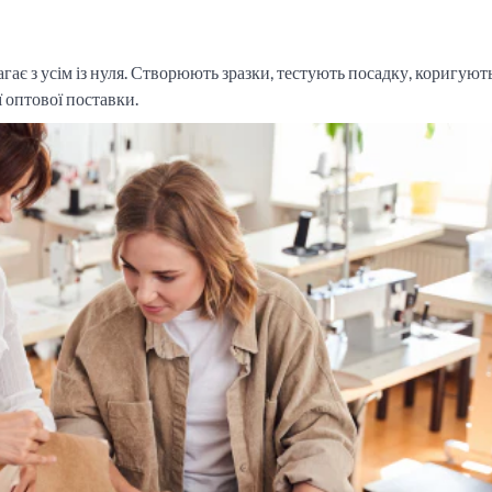
ає з усім із нуля. Створюють зразки, тестують посадку, коригують
ї оптової поставки.