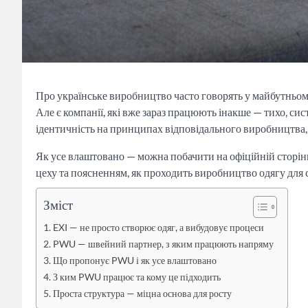
Про українське виробництво часто говорять у майбутньому
Але є компанії, які вже зараз працюють інакше — тихо, сис
ідентичність на принципах відповідального виробництва, 
Як усе влаштовано — можна побачити на офіційній сторін
цеху та поясненням, як проходить виробництво одягу для се
Зміст
EXI — не просто створює одяг, а вибудовує процеси
PWU — швейний партнер, з яким працюють напряму
Що пропонує PWU і як усе влаштовано
З ким PWU працює та кому це підходить
Проста структура — міцна основа для росту