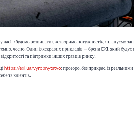
 часі: «будемо розвивати», «створимо потужності», «плануємо зап
темно, чесно. Один із яскравих прикладів — бренд EXI, який будує
відкритості та підтримки інших гравців ринку.
ці
https://exi.ua/vyrobnytstvo
: прозоро, без прикрас, із реальними
бе та клієнтів.