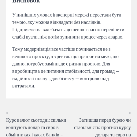
У нинішніх умовах інженерні мережі перестали бути
темою, яку можна відкладати без наслідків.
Підприємства вже бачать: дешевше вчасно перевірити
слабкі вузли, ніж потім зупиняти процес через аварію.
Тому модернізація все частіше починається не з
великого проєкту, а з ревізії: що працює на межі, що
давно потребує заміни, де є ризик простою. Для
виробництва це питання стабільності, для громад —
надійності послуг, для бізнесу — контролю над
витратами.
Навігація
⟵
⟶
Курс валют сьогодні: скільки
Затишшя перед бурею чи
записів
коштують долар та євро в
стабільність: прогноз курсу
обмінниках і касах банків –
долара та євро на