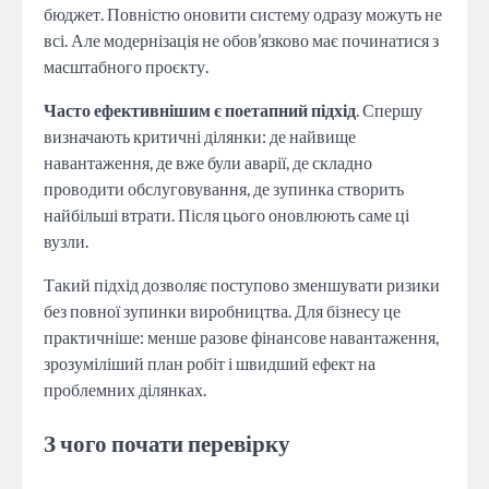
бюджет. Повністю оновити систему одразу можуть не
всі. Але модернізація не обов’язково має починатися з
масштабного проєкту.
Часто ефективнішим є поетапний підхід
. Спершу
визначають критичні ділянки: де найвище
навантаження, де вже були аварії, де складно
проводити обслуговування, де зупинка створить
найбільші втрати. Після цього оновлюють саме ці
вузли.
Такий підхід дозволяє поступово зменшувати ризики
без повної зупинки виробництва. Для бізнесу це
практичніше: менше разове фінансове навантаження,
зрозуміліший план робіт і швидший ефект на
проблемних ділянках.
З чого почати перевірку