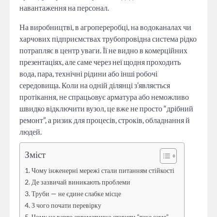
навантаження на персонал.
На виробництві, в агропереробці, на водоканалах чи
харчових підприємствах трубопровідна система рідко
потрапляє в центр уваги. Її не видно в комерційних
презентаціях, але саме через неї щодня проходить
вода, пара, технічні рідини або інші робочі
середовища. Коли на одній ділянці з’являється
протікання, не спрацьовує арматура або неможливо
швидко відключити вузол, це вже не просто “дрібний
ремонт”, а ризик для процесів, строків, обладнання й
людей.
Зміст
Чому інженерні мережі стали питанням стійкості
Де зазвичай виникають проблеми
Труби — не єдине слабке місце
З чого почати перевірку
Чому не варто автоматично ставити “таке саме”