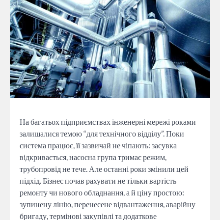
На багатьох підприємствах інженерні мережі роками
залишалися темою “для технічного відділу”. Поки
система працює, її зазвичай не чіпають: засувка
відкривається, насосна група тримає режим,
трубопровід не тече. Але останні роки змінили цей
підхід. Бізнес почав рахувати не тільки вартість
ремонту чи нового обладнання, а й ціну простою:
зупинену лінію, перенесене відвантаження, аварійну
бригаду, термінові закупівлі та додаткове