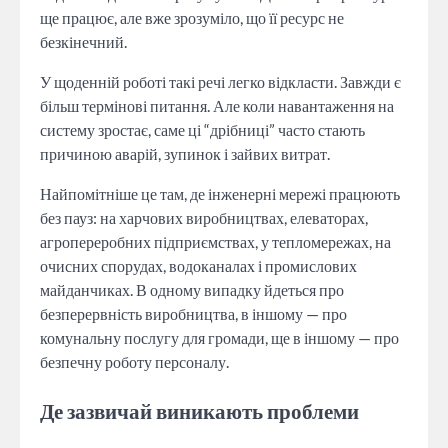
ще працює, але вже зрозуміло, що її ресурс не
безкінечний.
У щоденній роботі такі речі легко відкласти. Завжди є
більш термінові питання. Але коли навантаження на
систему зростає, саме ці “дрібниці” часто стають
причиною аварій, зупинок і зайвих витрат.
Найпомітніше це там, де інженерні мережі працюють
без пауз: на харчових виробництвах, елеваторах,
агропереробних підприємствах, у тепломережах, на
очисних спорудах, водоканалах і промислових
майданчиках. В одному випадку йдеться про
безперервність виробництва, в іншому — про
комунальну послугу для громади, ще в іншому — про
безпечну роботу персоналу.
Де зазвичай виникають проблеми