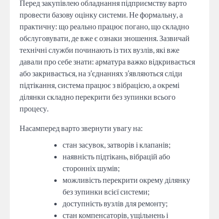
Перед закупівлею обладнання підприємству варто
провести базову оцінку системи. Не формальну, а
практичну: що реально працює погано, що складно
обслуговувати, де вже є ознаки зношення. Зазвичай
технічні служби починають із тих вузлів, які вже
давали про себе знати: арматура важко відкривається
або закривається, на з’єднаннях з’являються сліди
підтікання, система працює з вібрацією, а окремі
ділянки складно перекрити без зупинки всього
процесу.
Насамперед варто звернути увагу на:
стан засувок, затворів і клапанів;
наявність підтікань, вібрацій або
сторонніх шумів;
можливість перекрити окрему ділянку
без зупинки всієї системи;
доступність вузлів для ремонту;
стан компенсаторів, ущільнень і