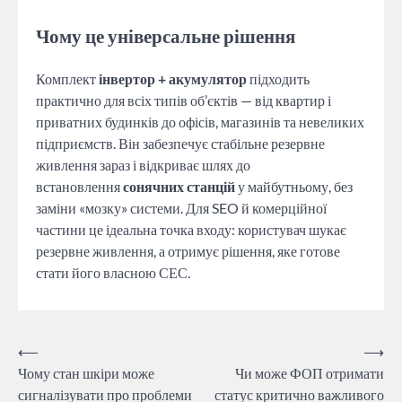
Чому це універсальне рішення
Комплект
інвертор + акумулятор
підходить
практично для всіх типів об’єктів — від квартир і
приватних будинків до офісів, магазинів та невеликих
підприємств. Він забезпечує стабільне резервне
живлення зараз і відкриває шлях до
встановлення
сонячних станцій
у майбутньому, без
заміни «мозку» системи. Для SEO й комерційної
частини це ідеальна точка входу: користувач шукає
резервне живлення, а отримує рішення, яке готове
стати його власною СЕС.
Навігація
⟵
⟶
Чому стан шкіри може
Чи може ФОП отримати
записів
сигналізувати про проблеми
статус критично важливого