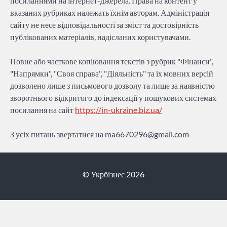
посиланнями на інтернет-джерела. Права на контент у
вказаних рубриках належать їхнім авторам. Адміністрація
сайту не несе відповідальності за зміст та достовірність
публікованих матеріалів, надісланих користувачами.
Повне або часткове копіювання текстів з рубрик "Фінанси",
"Напрямки", "Своя справа", "Діяльність" та іх мовних версій
дозволено лише з письмового дозволу та лише за наявністю
зворотнього відкритого до індексації у пошукових системах
посилання на сайт
https://in-ukraine.biz.ua/
З усіх питань звертатися на
ma6670296@gmail.com
© Укрбізнес 2026