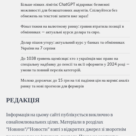
Більше ніяких лімітів: ChatGPT відкриває безмежні
можливості для безкоштовних акаунтів. Спілкуйтеся без
обмежень на текстові запити вже зараз!
Фінал тижня на валютному ринку: гривня втратила позиції в
обмінниках — актуальні курси долара та євро.
Долар пішов угору: актуальний курс у банках та обмінниках
України на 7 серпня
До 1038 гривень щомісяця: хто з українців має право на
спеціальну надбавку до пенсії та як її оформити у 2024 році —
умови та повний перелік категорій.
Молоко дорожчає до 15 грн на тлі падіння цін на корми: аналіз
ринку та нові прогнози для фермерів
РЕДАКЦІЯ
Інформація на цьому сайті публікується виключно в
ознайомлювальних цілях. Матеріали в розділах
"Новини"/"Новости" взяті з відкритих джерел зі зворотнім