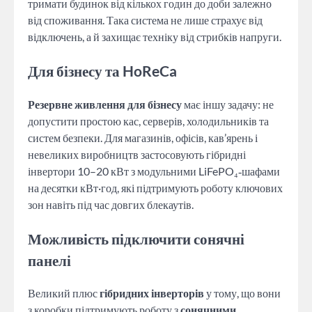
тримати будинок від кількох годин до доби залежно
від споживання. Така система не лише страхує від
відключень, а й захищає техніку від стрибків напруги.
Для бізнесу та HoReCa
Резервне живлення для бізнесу
має іншу задачу: не
допустити простою кас, серверів, холодильників та
систем безпеки. Для магазинів, офісів, кав’ярень і
невеликих виробництв застосовують гібридні
інвертори 10–20 кВт з модульними LiFePO₄‑шафами
на десятки кВт·год, які підтримують роботу ключових
зон навіть під час довгих блекаутів.
Можливість підключити сонячні
панелі
Великий плюс
гібридних інверторів
у тому, що вони
з коробки підтримують роботу з
сонячними