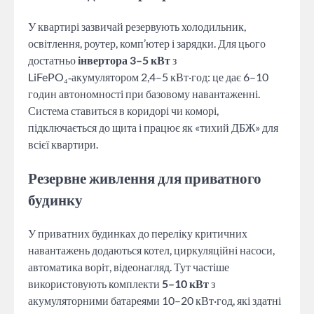
У квартирі зазвичай резервують холодильник,
освітлення, роутер, комп’ютер і зарядки. Для цього
достатньо
інвертора 3–5 кВт
з
LiFePO₄‑акумулятором 2,4–5 кВт·год: це дає 6–10
годин автономності при базовому навантаженні.
Система ставиться в коридорі чи коморі,
підключається до щита і працює як «тихий ДБЖ» для
всієї квартири.
Резервне живлення для приватного
будинку
У приватних будинках до переліку критичних
навантажень додаються котел, циркуляційні насоси,
автоматика воріт, відеонагляд. Тут частіше
використовують комплекти
5–10 кВт
з
акумуляторними батареями 10–20 кВт·год, які здатні