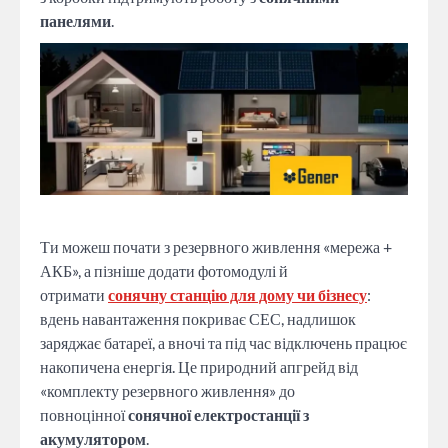
панелями
.
Ти можеш почати з резервного живлення «мережа +
АКБ», а пізніше додати фотомодулі й
отримати
сонячну станцію для дому чи бізнесу
:
вдень навантаження покриває СЕС, надлишок
заряджає батареї, а вночі та під час відключень працює
накопичена енергія. Це природний апгрейд від
«комплекту резервного живлення» до
повноцінної
сонячної електростанції з
акумулятором
.