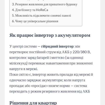
Резервне живлення для приватного будинку
Для бізнесу та HoReCa
Можливість підключити сонячні панелі
Чому це універсальне рішення
Як працює інвертор з акумулятором
У центрі системи —
гібридний інвертор
: він
перетворює постійний струм від АКБ у 220/380 В,
контролює заряд батарей і миттєво (за одиниці
мілісекунд) перемикає навантаження при зникненні
напруги в мережі.
Поки світло є, інвертор живить прилади від мережі й
одночасно заряджає акумулятори; коли напруга
пропадає або «просідає» нижче норми — система
переходить у режим резервного живлення від АКБ
Рішення для квартир