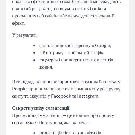
набагато ефективніше разом. Соціальні мережі дають
швидкий результат, а пошукова оптимізація та
просування веб сайтів забезпечує довгостроковий
ефект.
У результаті:
зростає видимість бренду в Google;
сайт отримує стабільний трафік;
соцмережі приводять нових клієнтів
щодня.
Цей підхід активно використовує команда Necessary
People, пропонуючи клієнтам комплексну розкрутку
сайту та акаунтів у Facebook та Instagram.
Секрети успіху смм агенції
Професійна смм агенція — це не лише про пости у
соцмережах. Це команда, яка включає:
smm спеціалістів та аналітиків;