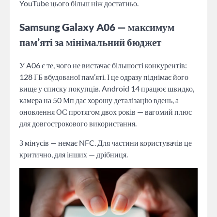
YouTube цього більш ніж достатньо.
Samsung Galaxy A06 — максимум
пам’яті за мінімальний бюджет
У A06 є те, чого не вистачає більшості конкурентів:
128 ГБ вбудованої пам’яті. І це одразу піднімає його
вище у списку покупців. Android 14 працює швидко,
камера на 50 Мп дає хорошу деталізацію вдень, а
оновлення ОС протягом двох років — вагомий плюс
для довгострокового використання.
З мінусів — немає NFC. Для частини користувачів це
критично, для інших — дрібниця.