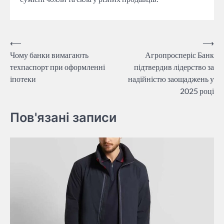
Навігація
⟵
⟶
Чому банки вимагають
Агропросперіс Банк
записів
техпаспорт при оформленні
підтвердив лідерство за
іпотеки
надійністю заощаджень у
2025 році
Пов'язані записи