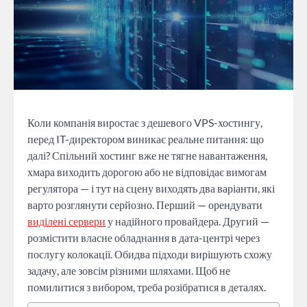
Коли компанія виростає з дешевого VPS-хостингу,
перед IT-директором виникає реальне питання: що
далі? Спільний хостинг вже не тягне навантаження,
хмара виходить дорогою або не відповідає вимогам
регулятора — і тут на сцену виходять два варіанти, які
варто розглянути серйозно. Перший — орендувати
виділені сервери
у надійного провайдера. Другий —
розмістити власне обладнання в дата-центрі через
послугу колокації. Обидва підходи вирішують схожу
задачу, але зовсім різними шляхами. Щоб не
помилитися з вибором, треба розібратися в деталях.