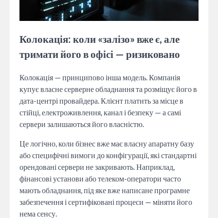
Колокація: коли «залізо» вже є, але
тримати його в офісі — ризиковано
Колокація — принципово інша модель. Компанія
купує власне серверне обладнання та розміщує його в
дата-центрі провайдера. Клієнт платить за місце в
стійці, електроживлення, канал і безпеку — а самі
сервери залишаються його власністю.
Це логічно, коли бізнес вже має власну апаратну базу
або специфічні вимоги до конфігурації, які стандартні
орендовані сервери не закривають. Наприклад,
фінансові установи або телеком-оператори часто
мають обладнання, під яке вже написане програмне
забезпечення і сертифіковані процеси — міняти його
нема сенсу.