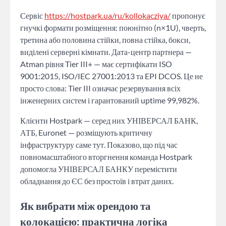
Сервіс
https://hostpark.ua/ru/kollokacziya/
пропонує
гнучкі формати розміщення: поюнітно (n×1U), чверть,
третина або половина стійки, повна стійка, бокси,
виділені серверні кімнати. Дата-центр партнера —
Atman рівня Tier III+ — має сертифікати ISO
9001:2015, ISO/IEC 27001:2013 та EPI DCOS. Це не
просто слова: Tier III означає резервування всіх
інженерних систем і гарантований uptime 99,982%.
Клієнти Hostpark — серед них УНІВЕРСАЛ БАНК,
АТБ, Euronet — розміщують критичну
інфраструктуру саме тут. Показово, що під час
повномасштабного вторгнення команда Hostpark
допомогла УНІВЕРСАЛ БАНКУ перемістити
обладнання до ЄС без простоїв і втрат даних.
Як вибрати між орендою та
колокацією: практична логіка