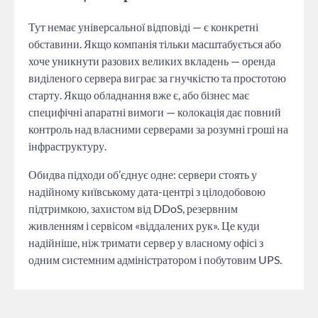
Тут немає універсальної відповіді — є конкретні
обставини. Якщо компанія тільки масштабується або
хоче уникнути разових великих вкладень — оренда
виділеного сервера виграє за гнучкістю та простотою
старту. Якщо обладнання вже є, або бізнес має
специфічні апаратні вимоги — колокація дає повний
контроль над власними серверами за розумні гроші на
інфраструктуру.
Обидва підходи об’єднує одне: сервери стоять у
надійному київському дата-центрі з цілодобовою
підтримкою, захистом від DDoS, резервним
живленням і сервісом «віддалених рук». Це куди
надійніше, ніж тримати сервер у власному офісі з
одним системним адміністратором і побутовим UPS.