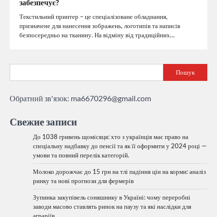
забезпечує?
Текстильний принтер – це спеціалізоване обладнання,
призначене для нанесення зображень, логотипів та написів
безпосередньо на тканину. На відміну від традиційних…
Пошук
Обратний зв'язок:
ma6670296@gmail.com
Свежие записи
До 1038 гривень щомісяця: хто з українців має право на
спеціальну надбавку до пенсії та як її оформити у 2024 році —
умови та повний перелік категорій.
Молоко дорожчає до 15 грн на тлі падіння цін на корми: аналіз
ринку та нові прогнози для фермерів
Зупинка закупівель соняшнику в Україні: чому переробні
заводи масово ставлять ринок на паузу та які наслідки для
аграріїв.