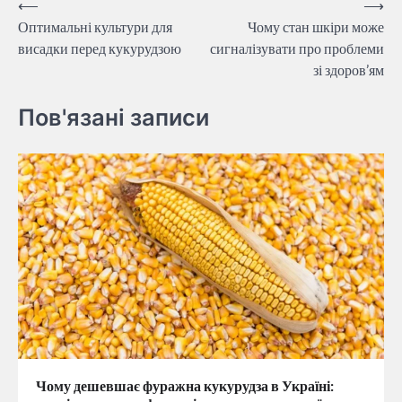
Навігація
⟵
⟶
Оптимальні культури для
Чому стан шкіри може
записів
висадки перед кукурудзою
сигналізувати про проблеми
зі здоров’ям
Пов'язані записи
Чому дешевшає фуражна кукурудза в Україні: