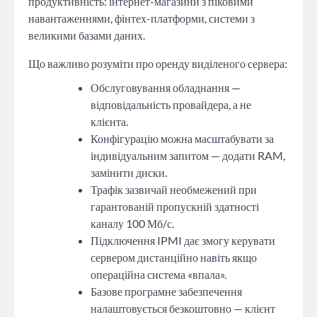
продуктивність: інтернет-магазини з піковими
навантаженнями, фінтех-платформи, системи з
великими базами даних.
Що важливо розуміти про оренду виділеного сервера:
Обслуговування обладнання —
відповідальність провайдера, а не
клієнта.
Конфігурацію можна масштабувати за
індивідуальним запитом — додати RAM,
замінити диски.
Трафік зазвичай необмежений при
гарантованій пропускній здатності
каналу 100 Мб/с.
Підключення IPMI дає змогу керувати
сервером дистанційно навіть якщо
операційна система «впала».
Базове програмне забезпечення
налаштовується безкоштовно — клієнт