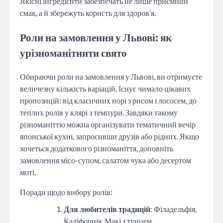
Якісні інгредієнти забезпечать не лише приємний
смак, а й збережуть користь для здоров’я.
Роли на замовлення у Львові: як
урізноманітнити свято
Обираючи роли на замовлення у Львові, ви отримуєте
величезну кількість варіацій. Існує чимало цікавих
пропозицій: від класичних норі з рисом і лососем, до
теплих ролів у клярі з темпури. Завдяки такому
різноманіттю можна організувати тематичний вечір
японської кухні, запросивши друзів або рідних. Якщо
хочеться додаткового різноманіття, доповніть
замовлення місо-супом, салатом чука або десертом
моті.
Поради щодо вибору ролів:
Для любителів традицій
: Філадельфія,
Каліфорнія, Макі з тунцем.