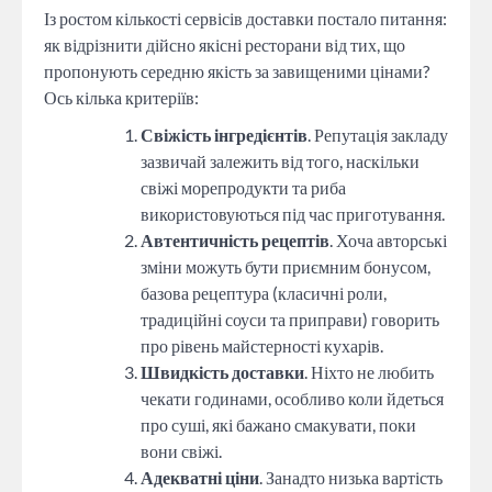
Із ростом кількості сервісів доставки постало питання:
як відрізнити дійсно якісні ресторани від тих, що
пропонують середню якість за завищеними цінами?
Ось кілька критеріїв:
Свіжість інгредієнтів
. Репутація закладу
зазвичай залежить від того, наскільки
свіжі морепродукти та риба
використовуються під час приготування.
Автентичність рецептів
. Хоча авторські
зміни можуть бути приємним бонусом,
базова рецептура (класичні роли,
традиційні соуси та приправи) говорить
про рівень майстерності кухарів.
Швидкість доставки
. Ніхто не любить
чекати годинами, особливо коли йдеться
про суші, які бажано смакувати, поки
вони свіжі.
Адекватні ціни
. Занадто низька вартість