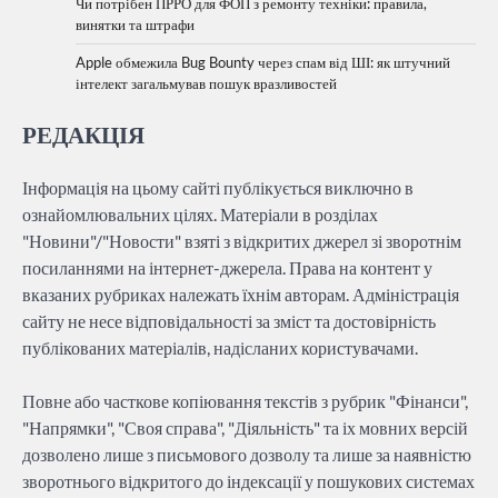
Чи потрібен ПРРО для ФОП з ремонту техніки: правила,
винятки та штрафи
Apple обмежила Bug Bounty через спам від ШІ: як штучний
інтелект загальмував пошук вразливостей
РЕДАКЦІЯ
Інформація на цьому сайті публікується виключно в
ознайомлювальних цілях. Матеріали в розділах
"Новини"/"Новости" взяті з відкритих джерел зі зворотнім
посиланнями на інтернет-джерела. Права на контент у
вказаних рубриках належать їхнім авторам. Адміністрація
сайту не несе відповідальності за зміст та достовірність
публікованих матеріалів, надісланих користувачами.
Повне або часткове копіювання текстів з рубрик "Фінанси",
"Напрямки", "Своя справа", "Діяльність" та іх мовних версій
дозволено лише з письмового дозволу та лише за наявністю
зворотнього відкритого до індексації у пошукових системах