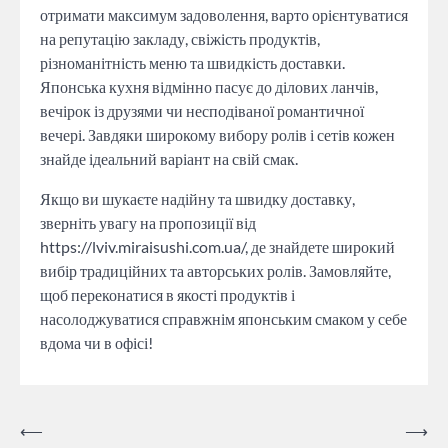
отримати максимум задоволення, варто орієнтуватися
на репутацію закладу, свіжість продуктів,
різноманітність меню та швидкість доставки.
Японська кухня відмінно пасує до ділових ланчів,
вечірок із друзями чи несподіваної романтичної
вечері. Завдяки широкому вибору ролів і сетів кожен
знайде ідеальний варіант на свій смак.
Якщо ви шукаєте надійну та швидку доставку,
зверніть увагу на пропозиції від
https://lviv.miraisushi.com.ua/, де знайдете широкий
вибір традиційних та авторських ролів. Замовляйте,
щоб переконатися в якості продуктів і
насолоджуватися справжнім японським смаком у себе
вдома чи в офісі!
Навігація
⟵
⟶