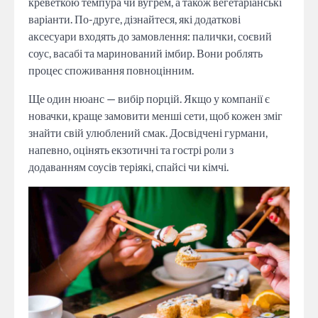
креветкою темпура чи вугрем, а також вегетаріанські
варіанти. По-друге, дізнайтеся, які додаткові
аксесуари входять до замовлення: палички, соєвий
соус, васабі та маринований імбир. Вони роблять
процес споживання повноцінним.
Ще один нюанс — вибір порцій. Якщо у компанії є
новачки, краще замовити менші сети, щоб кожен зміг
знайти свій улюблений смак. Досвідчені гурмани,
напевно, оцінять екзотичні та гострі роли з
додаванням соусів теріякі, спайсі чи кімчі.