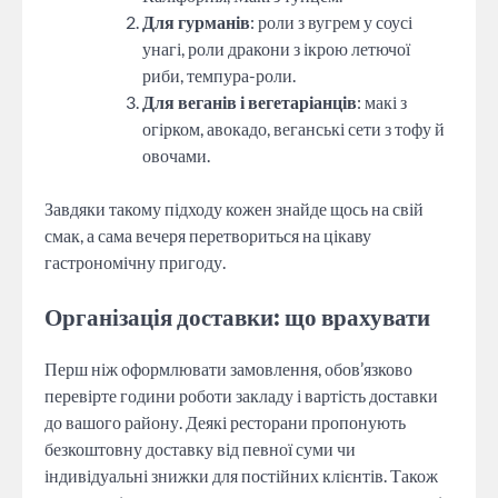
Для гурманів
: роли з вугрем у соусі
унагі, роли дракони з ікрою летючої
риби, темпура-роли.
Для веганів і вегетаріанців
: макі з
огірком, авокадо, веганські сети з тофу й
овочами.
Завдяки такому підходу кожен знайде щось на свій
смак, а сама вечеря перетвориться на цікаву
гастрономічну пригоду.
Організація доставки: що врахувати
Перш ніж оформлювати замовлення, обов’язково
перевірте години роботи закладу і вартість доставки
до вашого району. Деякі ресторани пропонують
безкоштовну доставку від певної суми чи
індивідуальні знижки для постійних клієнтів. Також