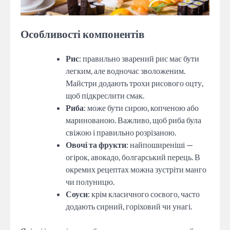
Особливості компонентів
Рис
: правильно зварений рис має бути
легким, але водночас зволоженим.
Майстри додають трохи рисового оцту,
щоб підкреслити смак.
Риба
: може бути сирою, копченою або
маринованою. Важливо, щоб риба була
свіжою і правильно розрізаною.
Овочі та фрукти
: найпоширеніші —
огірок, авокадо, болгарський перець. В
окремих рецептах можна зустріти манго
чи полуницю.
Соуси
: крім класичного соєвого, часто
додають сирний, горіховий чи унагі.