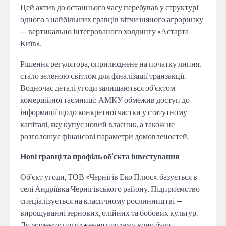
Цей актив до останнього часу перебував у структурі
одного з найбільших гравців вітчизняного агроринку
— вертикально інтегрованого холдингу «Астарта-
Київ».
Рішення регулятора, оприлюднене на початку липня,
стало зеленою світлом для фіналізації транзакції.
Водночас деталі угоди залишаються об’єктом
комерційної таємниці: АМКУ обмежив доступ до
інформації щодо конкретної частки у статутному
капіталі, яку купує новий власник, а також не
розголошує фінансові параметри домовленостей.
Нові гравці та профіль об’єкта інвестування
Об’єкт угоди, ТОВ «Чернігів Еко Плюс», базується в
селі Андріївка Чернігівського району. Підприємство
спеціалізується на класичному рослинництві —
вирощуванні зернових, олійних та бобових культур.
До моменту погодження продажу воно було