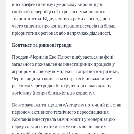
високоефективному цукровому виробництві,
глибокій переробці сої та розвитку молочного
тваринництва. Відчуження окремих господарств
часто свідчить про концентрацію ресурсів на більш
пріоритетних регіонах або напрямках діяльності.
Контекст та ринкові тренди
Продаж «Чернігів Еко Плюс» відбувається на фоні
загального пожвавлення інвестиційних процесів у
агропромисловому комплексі. Попри воєнні ризики,
Чернігівщина залишається стратегічно важливим
регіоном через родючість ґрунтів та налагоджену
логістику (попри близькість до кордону).
Варто зауважити, що для «Астарти» поточний рік став
періодом активного технічного переоснащення.
Компанія інвестувала значні кошти у модернізацію
парку сільгосптехніки, готуючись до посівних
кампаній та збору врожаю. Це вказує на те, що