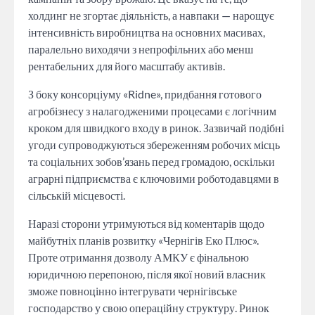
холдинг не згортає діяльність, а навпаки — нарощує
інтенсивність виробництва на основних масивах,
паралельно виходячи з непрофільних або менш
рентабельних для його масштабу активів.
З боку консорціуму «Ridne», придбання готового
агробізнесу з налагодженими процесами є логічним
кроком для швидкого входу в ринок. Зазвичай подібні
угоди супроводжуються збереженням робочих місць
та соціальних зобов’язань перед громадою, оскільки
аграрні підприємства є ключовими роботодавцями в
сільській місцевості.
Наразі сторони утримуються від коментарів щодо
майбутніх планів розвитку «Чернігів Еко Плюс».
Проте отримання дозволу АМКУ є фінальною
юридичною перепоною, після якої новий власник
зможе повноцінно інтегрувати чернігівське
господарство у свою операційну структуру. Ринок