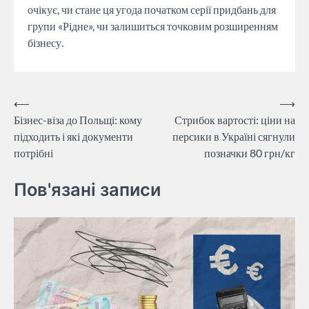
очікує, чи стане ця угода початком серії придбань для
групи «Рідне», чи залишиться точковим розширенням
бізнесу.
Навігація
⟵
⟶
Бізнес-віза до Польщі: кому
Стрибок вартості: ціни на
записів
підходить і які документи
персики в Україні сягнули
потрібні
позначки 80 грн/кг
Пов'язані записи