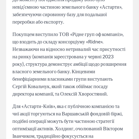
невід’ємною частиною земельного банку «Астарти»,
забезпечуючи сировинну базу для подальшої
переробки або експорту.
Покупцем виступило ТОВ «Рідне груп оф компаніз»,
що входить до складу консорціуму «Ridne».
Незважаючи на відносно нетривалий час присутності
на ринку (компанія зареєстрована у червні 2023
року), структура демонструє амбіції щодо розширення
власного земельного банку. Кінцевими
бенефіціарними власниками групи виступають
Сергій Ковальчук, який також обіймає посаду
директора компанії, та Олексій Хворостяний.
Для «Астарти-Київ», яка є публічною компанією та
чиї акції торгуються на Варшавській фондовій біржі,
подібні операції можуть бути частиною стратегії
оптимізації активів. Холдинг, очолюваний Віктором
Іванчиком, традиційно фокусується на