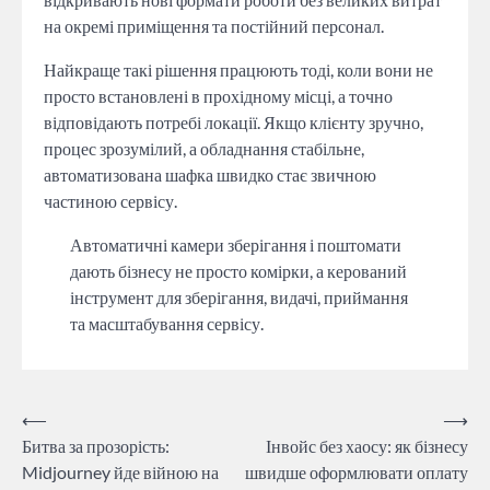
на окремі приміщення та постійний персонал.
Найкраще такі рішення працюють тоді, коли вони не
просто встановлені в прохідному місці, а точно
відповідають потребі локації. Якщо клієнту зручно,
процес зрозумілий, а обладнання стабільне,
автоматизована шафка швидко стає звичною
частиною сервісу.
Автоматичні камери зберігання і поштомати
дають бізнесу не просто комірки, а керований
інструмент для зберігання, видачі, приймання
та масштабування сервісу.
Навігація
⟵
⟶
Битва за прозорість:
Інвойс без хаосу: як бізнесу
записів
Midjourney йде війною на
швидше оформлювати оплату