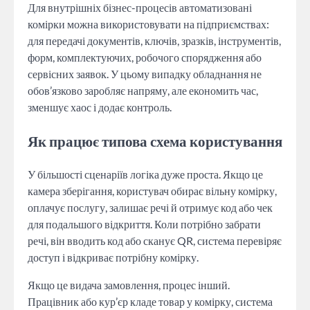
Для внутрішніх бізнес-процесів автоматизовані
комірки можна використовувати на підприємствах:
для передачі документів, ключів, зразків, інструментів,
форм, комплектуючих, робочого спорядження або
сервісних заявок. У цьому випадку обладнання не
обов’язково заробляє напряму, але економить час,
зменшує хаос і додає контроль.
Як працює типова схема користування
У більшості сценаріїв логіка дуже проста. Якщо це
камера зберігання, користувач обирає вільну комірку,
оплачує послугу, залишає речі й отримує код або чек
для подальшого відкриття. Коли потрібно забрати
речі, він вводить код або сканує QR, система перевіряє
доступ і відкриває потрібну комірку.
Якщо це видача замовлення, процес інший.
Працівник або кур’єр кладе товар у комірку, система