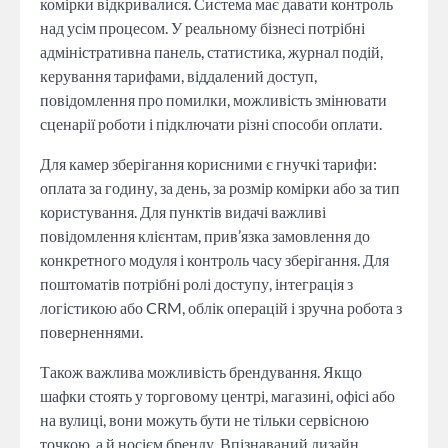
комірки відкривалися. Система має давати контроль
над усім процесом. У реальному бізнесі потрібні
адміністративна панель, статистика, журнал подій,
керування тарифами, віддалений доступ,
повідомлення про помилки, можливість змінювати
сценарії роботи і підключати різні способи оплати.
Для камер зберігання корисними є гнучкі тарифи:
оплата за годину, за день, за розмір комірки або за тип
користування. Для пунктів видачі важливі
повідомлення клієнтам, прив’язка замовлення до
конкретного модуля і контроль часу зберігання. Для
поштоматів потрібні ролі доступу, інтеграція з
логістикою або CRM, облік операцій і зручна робота з
поверненнями.
Також важлива можливість брендування. Якщо
шафки стоять у торговому центрі, магазині, офісі або
на вулиці, вони можуть бути не тільки сервісною
точкою, а й носієм бренду. Впізнаваний дизайн