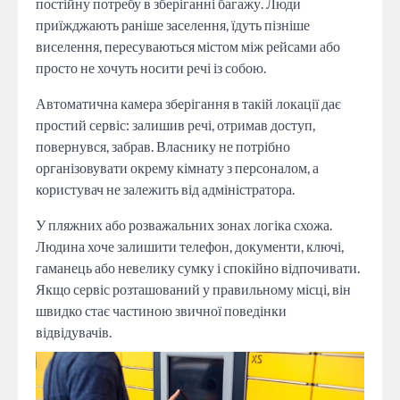
постійну потребу в зберіганні багажу. Люди
приїжджають раніше заселення, їдуть пізніше
виселення, пересуваються містом між рейсами або
просто не хочуть носити речі із собою.
Автоматична камера зберігання в такій локації дає
простий сервіс: залишив речі, отримав доступ,
повернувся, забрав. Власнику не потрібно
організовувати окрему кімнату з персоналом, а
користувач не залежить від адміністратора.
У пляжних або розважальних зонах логіка схожа.
Людина хоче залишити телефон, документи, ключі,
гаманець або невелику сумку і спокійно відпочивати.
Якщо сервіс розташований у правильному місці, він
швидко стає частиною звичної поведінки
відвідувачів.