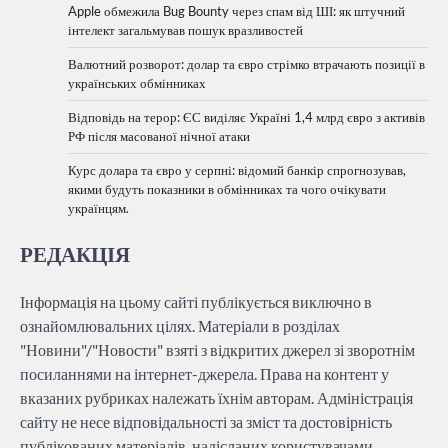
Apple обмежила Bug Bounty через спам від ШІ: як штучний
інтелект загальмував пошук вразливостей
Валютний розворот: долар та євро стрімко втрачають позиції в
українських обмінниках
Відповідь на терор: ЄС виділяє Україні 1,4 млрд євро з активів
РФ після масованої нічної атаки
Курс долара та євро у серпні: відомий банкір спрогнозував,
якими будуть показники в обмінниках та чого очікувати
українцям.
РЕДАКЦІЯ
Інформація на цьому сайті публікується виключно в
ознайомлювальних цілях. Матеріали в розділах
"Новини"/"Новости" взяті з відкритих джерел зі зворотнім
посиланнями на інтернет-джерела. Права на контент у
вказаних рубриках належать їхнім авторам. Адміністрація
сайту не несе відповідальності за зміст та достовірність
публікованих матеріалів, надісланих користувачами.