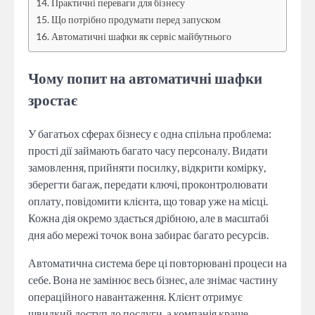
Практичні переваги для бізнесу
Що потрібно продумати перед запуском
Автоматичні шафки як сервіс майбутнього
Чому попит на автоматичні шафки
зростає
У багатьох сферах бізнесу є одна спільна проблема:
прості дії займають багато часу персоналу. Видати
замовлення, прийняти посилку, відкрити комірку,
зберегти багаж, передати ключі, проконтролювати
оплату, повідомити клієнта, що товар уже на місці.
Кожна дія окремо здається дрібною, але в масштабі
дня або мережі точок вона забирає багато ресурсів.
Автоматична система бере ці повторювані процеси на
себе. Вона не замінює весь бізнес, але знімає частину
операційного навантаження. Клієнт отримує
швидкий доступ до послуги, а компанія краще