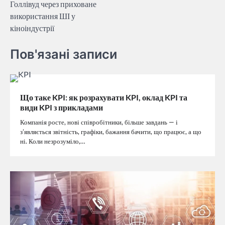
Голлівуд через приховане
використання ШІ у
кіноіндустрії
Пов'язані записи
Що таке KPI: як розрахувати KPI, оклад KPI та
види KPI з прикладами
Компанія росте, нові співробітники, більше завдань — і
з’являється звітність, графіки, бажання бачити, що працює, а що
ні. Коли незрозуміло,…