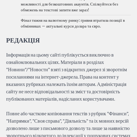
можливості для безкоштовних акаунтів. Спілкуйтеся без
обмежень на текстові запити вже зараз!
Фінал тижня на валютному ринку: гривня втратила позиції в
обмінниках — актуальні курси долара та євро.
РЕДАКЦІЯ
Інформація на цьому сайті публікується виключно в
ознайомлювальних цілях. Матеріали в розділах
"Новини"/"Новости" взяті з відкритих джерел зі зворотнім
посиланнями на інтернет-джерела. Права на контент у
вказаних рубриках належать їхнім авторам. Адміністрація
сайту не несе відповідальності за зміст та достовірність
публікованих матеріалів, надісланих користувачами.
Повне або часткове копіювання текстів з рубрик "Фінанси",
"Напрямки", "Своя справа", "Діяльність" та іх мовних версій
дозволено лише з письмового дозволу та лише за наявністю
зворотнього відкритого до індексації у пошукових системах