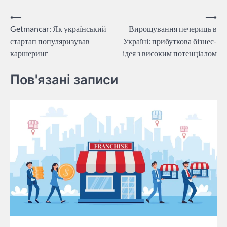
Навігація
⟵
⟶
Getmancar: Як український
Вирощування печериць в
записів
стартап популяризував
Україні: прибуткова бізнес-
каршеринг
ідея з високим потенціалом
Пов'язані записи