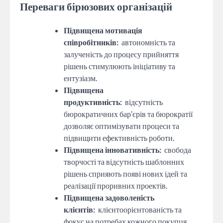
Переваги бірюзових організацій
Підвищена мотивація
співробітників:
автономність та
залученість до процесу прийняття
рішень стимулюють ініціативу та
ентузіазм.
Підвищена
продуктивність:
відсутність
бюрократичних бар’єрів та бюрократії
дозволяє оптимізувати процеси та
підвищити ефективність роботи.
Підвищена інновативність:
свобода
творчості та відсутність шаблонних
рішень сприяють появі нових ідей та
реалізації проривних проектів.
Підвищена задоволеність
клієнтів:
клієнтоорієнтованість та
фокус на потребах кожного покупця