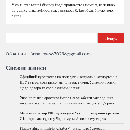
У світі стартапів і бізнесу іноді трапляється момент, коли шлях
до успіху різко змінюється. Здавалося б, ідея була блискучою,
ринок…
Пошук
Обратний зв'язок:
ma6670296@gmail.com
Свежие записи
Офіційний курс валют на понеділок: актуальні котирування
НБУ та прогнози ринку на початок тижня. Усі зміни гривні
щодо долара та євро в одному огляді.
Україна різко наростила імпорт сала: обсяги закордонних
закупівель у першому півріччі зросли понад як у 1,5 раза
Морський терор РФ під прицілом: українські дрони уразили
218 ворожих суден у Чорному та Азовському морях
Більше ніяких лімітів: ChatGPT відкриває безмежні