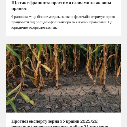
Що таке франшиза простими словами та як вона
працює
Франшиза — це бізнес-модель, за якою франчайзі отримує право
працювати під брендом франчайзера за чіткими правилами. Це
юридично оформлюється як…
Прогноз експорту зерна з України 2025/26:
поставки кукурудзи сягнуть майже 21 млн тонн