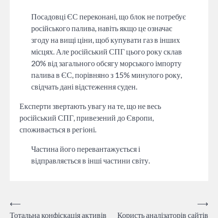
Посадовці ЄС переконані, що блок не потребує
російського палива, навіть якщо це означає
згоду на вищі ціни, щоб купувати газ в інших
місцях. Але російський СПГ цього року склав
20% від загального обсягу морського імпорту
палива в ЄС, порівняно з 15% минулого року,
свідчать дані відстеження суден.
Експерти звертають увагу на те, що не весь
російський СПГ, привезений до Європи,
споживається в регіоні.
Частина його перевантажується і
відправляється в інші частини світу.
Навігація
⟵
⟶
Тотальна конфіскація активів
Користь аналізаторів сайтів