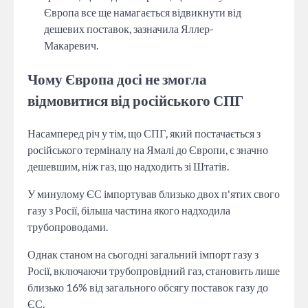
Європа все ще намагається відвикнути від
дешевих поставок, зазначила Яллер-
Макаревич.
Чому Європа досі не змогла
відмовитися від російського СПГ
Насамперед річ у тім, що СПГ, який постачається з
російського терміналу на Ямалі до Європи, є значно
дешевшим, ніж газ, що надходить зі Штатів.
У минулому ЄС імпортував близько двох п'ятих свого
газу з Росії, більша частина якого надходила
трубопроводами.
Однак станом на сьогодні загальний імпорт газу з
Росії, включаючи трубопровідний газ, становить лише
близько 16% від загального обсягу поставок газу до
ЄС.