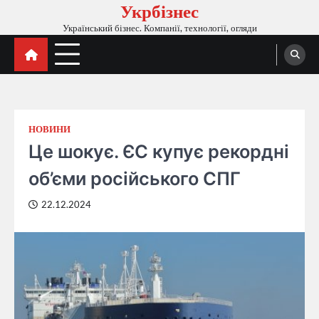
Укрбізнес
Перейти
до
Український бізнес. Компанії, технології, огляди
вмісту
НОВИНИ
Це шокує. ЄС купує рекордні
об’єми російського СПГ
22.12.2024