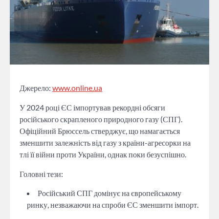
Джерело:
www.online.ua
У 2024 році ЄС імпортував рекордні обсяги
російського скрапленого природного газу (СПГ).
Офіційний Брюссель стверджує, що намагається
зменшити залежність від газу з країни-агресорки на
тлі її війни проти України, однак поки безуспішно.
Головні тези:
Російський СПГ домінує на європейському
ринку, незважаючи на спроби ЄС зменшити імпорт.