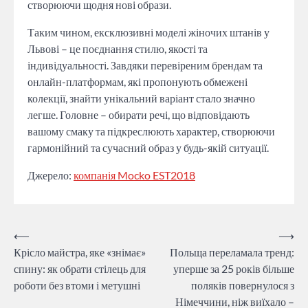
створюючи щодня нові образи.
Таким чином, ексклюзивні моделі жіночих штанів у
Львові – це поєднання стилю, якості та
індивідуальності. Завдяки перевіреним брендам та
онлайн-платформам, які пропонують обмежені
колекції, знайти унікальний варіант стало значно
легше. Головне – обирати речі, що відповідають
вашому смаку та підкреслюють характер, створюючи
гармонійний та сучасний образ у будь-якій ситуації.
Джерело:
компанія Mocko EST2018
Навігація
⟵
⟶
Крісло майстра, яке «знімає»
Польща переламала тренд:
записів
спину: як обрати стілець для
уперше за 25 років більше
роботи без втоми і метушні
поляків повернулося з
Німеччини, ніж виїхало –