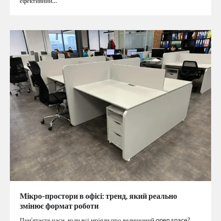
ефективний…
Мікро-простори в офісі: тренд, який реально
змінює формат роботи
Пам’ятаєте часи, коли всі мріяли про величезний open space?