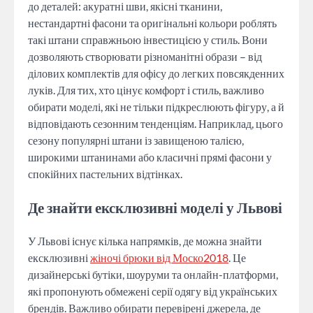
до деталей: акуратні шви, якісні тканини,
нестандартні фасони та оригінальні кольори роблять
такі штани справжньою інвестицією у стиль. Вони
дозволяють створювати різноманітні образи – від
ділових комплектів для офісу до легких повсякденних
луків. Для тих, хто цінує комфорт і стиль, важливо
обирати моделі, які не тільки підкреслюють фігуру, а й
відповідають сезонним тенденціям. Наприклад, цього
сезону популярні штани із завищеною талією,
широкими штанинами або класичні прямі фасони у
спокійних пастельних відтінках.
Де знайти ексклюзивні моделі у Львові
У Львові існує кілька напрямків, де можна знайти
ексклюзивні
жіночі брюки від Моско2018
. Це
дизайнерські бутіки, шоуруми та онлайн-платформи,
які пропонують обмежені серії одягу від українських
брендів. Важливо обирати перевірені джерела, де