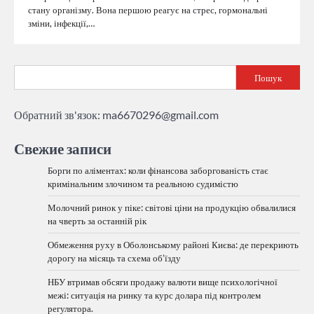
стану організму. Вона першою реагує на стрес, гормональні
зміни, інфекції,…
Пошук
Обратний зв'язок:
ma6670296@gmail.com
Свежие записи
Борги по аліментах: коли фінансова заборгованість стає
кримінальним злочином та реальною судимістю
Молочний ринок у піке: світові ціни на продукцію обвалилися
на чверть за останній рік
Обмеження руху в Оболонському районі Києва: де перекриють
дорогу на місяць та схема об’їзду
НБУ втримав обсяги продажу валюти вище психологічної
межі: ситуація на ринку та курс долара під контролем
регулятора.