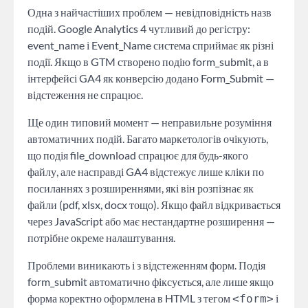
Одна з найчастіших проблем — невідповідність назв
подій. Google Analytics 4 чутливий до регістру:
event_name і Event_Name система сприймає як різні
події. Якщо в GTM створено подію form_submit, а в
інтерфейсі GA4 як конверсію додано Form_Submit —
відстеження не спрацює.
Ще один типовий момент — неправильне розуміння
автоматичних подій. Багато маркетологів очікують,
що подія file_download спрацює для будь-якого
файлу, але насправді GA4 відстежує лише кліки по
посиланнях з розширеннями, які він розпізнає як
файли (pdf, xlsx, docx тощо). Якщо файл відкривається
через JavaScript або має нестандартне розширення —
потрібне окреме налаштування.
Проблеми виникають і з відстеженням форм. Подія
form_submit автоматично фіксується, але лише якщо
форма коректно оформлена в HTML з тегом
і
<form>