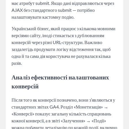
має атрибут submit. Якщо дані відправляються через
AJAX без стандартного submit — потрібно
налаштовувати кастомну подію.
Український бізнес, який працює з кількома мовними
версіями сайту, іноді стикається з дублюванням
конверсій через різні URL-структури. Важливо
заздалегідь продумати логіку відстеження так, щоб
одна й та сама дія користувача не рахувалася кілька
разів.
Аналіз ефективності налаштованих
конверсій
Після того як конверсії позначено, вони з’являються у
стандартних звітах GA4. Розділ «Монетизація» →
«Конверсії» показує загальну кількість спрацювань
кожної конверсії, а в звіті «Залучення» → «Події»
можна побачити деталізацію по кожній події, включно