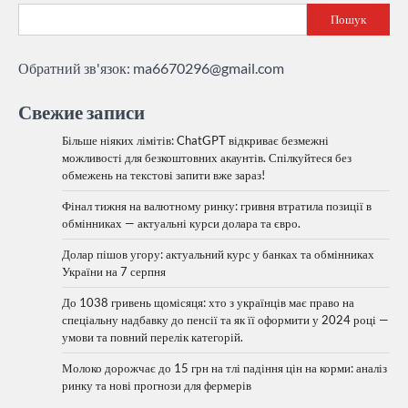
Пошук
Обратний зв'язок:
ma6670296@gmail.com
Свежие записи
Більше ніяких лімітів: ChatGPT відкриває безмежні
можливості для безкоштовних акаунтів. Спілкуйтеся без
обмежень на текстові запити вже зараз!
Фінал тижня на валютному ринку: гривня втратила позиції в
обмінниках — актуальні курси долара та євро.
Долар пішов угору: актуальний курс у банках та обмінниках
України на 7 серпня
До 1038 гривень щомісяця: хто з українців має право на
спеціальну надбавку до пенсії та як її оформити у 2024 році —
умови та повний перелік категорій.
Молоко дорожчає до 15 грн на тлі падіння цін на корми: аналіз
ринку та нові прогнози для фермерів