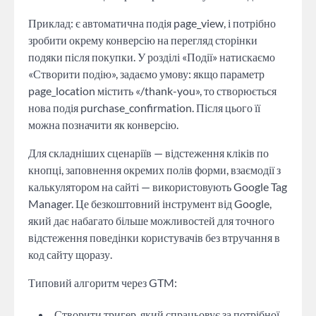
Приклад: є автоматична подія page_view, і потрібно
зробити окрему конверсію на перегляд сторінки
подяки після покупки. У розділі «Події» натискаємо
«Створити подію», задаємо умову: якщо параметр
page_location містить «/thank-you», то створюється
нова подія purchase_confirmation. Після цього її
можна позначити як конверсію.
Для складніших сценаріїв — відстеження кліків по
кнопці, заповнення окремих полів форми, взаємодії з
калькулятором на сайті — використовують Google Tag
Manager. Це безкоштовний інструмент від Google,
який дає набагато більше можливостей для точного
відстеження поведінки користувачів без втручання в
код сайту щоразу.
Типовий алгоритм через GTM:
Створити тригер, який спрацьовує за потрібної