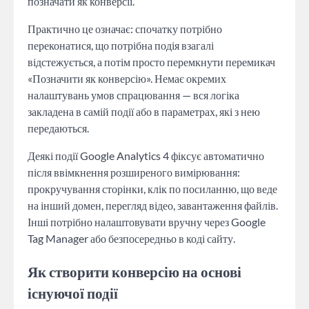
позначати як конверсії.
Практично це означає: спочатку потрібно
переконатися, що потрібна подія взагалі
відстежується, а потім просто перемкнути перемикач
«Позначити як конверсію». Немає окремих
налаштувань умов спрацювання — вся логіка
закладена в самій події або в параметрах, які з нею
передаються.
Деякі події Google Analytics 4 фіксує автоматично
після ввімкнення розширеного вимірювання:
прокручування сторінки, клік по посиланню, що веде
на інший домен, перегляд відео, завантаження файлів.
Інші потрібно налаштовувати вручну через Google
Tag Manager або безпосередньо в коді сайту.
Як створити конверсію на основі
існуючої події