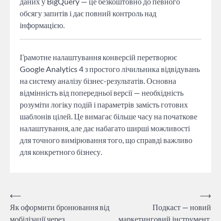
даних у BigQuery — це безкоштовно до певного
обсягу запитів і дає повний контроль над
інформацією.
Грамотне налаштування конверсій перетворює
Google Analytics 4 з простого лічильника відвідувань
на систему аналізу бізнес-результатів. Основна
відмінність від попередньої версії — необхідність
розуміти логіку подій і параметрів замість готових
шаблонів цілей. Це вимагає більше часу на початкове
налаштування, але дає набагато ширші можливості
для точного вимірювання того, що справді важливо
для конкретного бізнесу.
Навігація
⟵
⟶
Як оформити бронювання від
Подкаст — новий
записів
мобілізації через
маркетинговий інструмент,