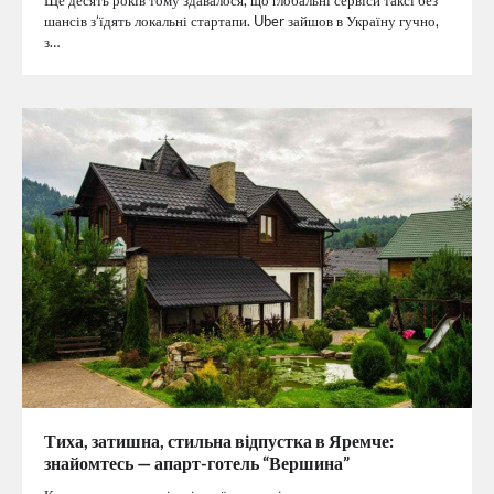
Ще десять років тому здавалося, що глобальні сервіси таксі без
шансів з’їдять локальні стартапи. Uber зайшов в Україну гучно,
з…
Тиха, затишна, стильна відпустка в Яремче:
знайомтесь — апарт-готель “Вершина”