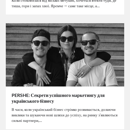
Коли стомлюєшся від міської метушні, хочеться втекти туди, де
тиша, гори і запах хвої. Яремче — саме таке місце, а…
PERSHE: Секрети успішного маркетингу для
українського бізнесу
В часи, коли український бізнес стрімко розвивається, долаючи
виклики та шукаючи нові шляхи до успіху, на ринку з’являються
сильні партнери,…