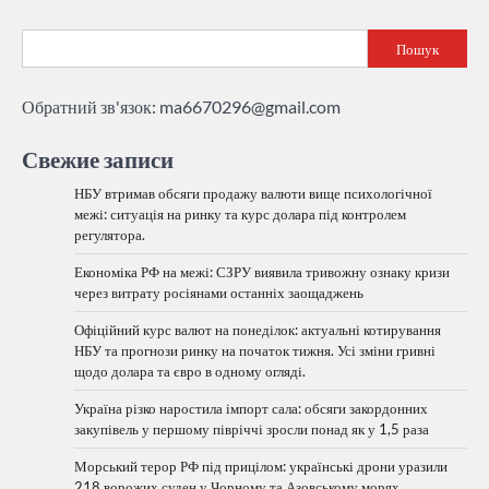
Пошук
Обратний зв'язок:
ma6670296@gmail.com
Свежие записи
НБУ втримав обсяги продажу валюти вище психологічної
межі: ситуація на ринку та курс долара під контролем
регулятора.
Економіка РФ на межі: СЗРУ виявила тривожну ознаку кризи
через витрату росіянами останніх заощаджень
Офіційний курс валют на понеділок: актуальні котирування
НБУ та прогнози ринку на початок тижня. Усі зміни гривні
щодо долара та євро в одному огляді.
Україна різко наростила імпорт сала: обсяги закордонних
закупівель у першому півріччі зросли понад як у 1,5 раза
Морський терор РФ під прицілом: українські дрони уразили
218 ворожих суден у Чорному та Азовському морях