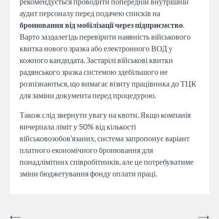
рекомендується проводити попередній внутрішній
аудит персоналу перед подачею списків на
бронювання від мобілізації через підприємство
.
Варто заздалегідь перевірити наявність військового
квитка нового зразка або електронного ВОД у
кожного кандидата. Застарілі військові квитки
радянського зразка системою здебільшого не
розпізнаються, що вимагає візиту працівника до ТЦК
для заміни документа перед процедурою.
Також слід звернути увагу на квоти. Якщо компанія
вичерпала ліміт у 50% від кількості
військовозобов’язаних, система запропонує варіант
платного економічного бронювання для
понадлімітних співробітників, але це потребуватиме
зміни бюджетування фонду оплати праці.
Навігація
⟵
⟶