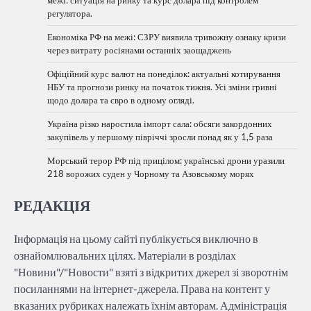
регулятора.
Економіка РФ на межі: СЗРУ виявила тривожну ознаку кризи
через витрату росіянами останніх заощаджень
Офіційний курс валют на понеділок: актуальні котирування
НБУ та прогнози ринку на початок тижня. Усі зміни гривні
щодо долара та євро в одному огляді.
Україна різко наростила імпорт сала: обсяги закордонних
закупівель у першому півріччі зросли понад як у 1,5 раза
Морський терор РФ під прицілом: українські дрони уразили
218 ворожих суден у Чорному та Азовському морях
РЕДАКЦІЯ
Інформація на цьому сайті публікується виключно в
ознайомлювальних цілях. Матеріали в розділах
"Новини"/"Новости" взяті з відкритих джерел зі зворотнім
посиланнями на інтернет-джерела. Права на контент у
вказаних рубриках належать їхнім авторам. Адміністрація