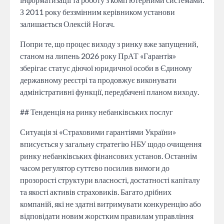
З 2011 року беззмінним керівником установи
залишається Олексій Ногач.
Попри те, що процес виходу з ринку вже запущений,
станом на липень 2026 року ПрАТ «Гарантія»
зберігає статус діючої юридичної особи в Єдиному
державному реєстрі та продовжує виконувати
адміністративні функції, передбачені планом виходу.
## Тенденція на ринку небанківських послуг
Ситуація зі «Страховими гарантіями України»
вписується у загальну стратегію НБУ щодо очищення
ринку небанківських фінансових установ. Останнім
часом регулятор суттєво посилив вимоги до
прозорості структури власності, достатності капіталу
та якості активів страховиків. Багато дрібних
компаній, які не здатні витримувати конкуренцію або
відповідати новим жорстким правилам управління