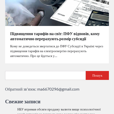
Підвищення тарифів на світ: ПФУ відповів, кому
автоматично перерахують розмір субсидії
Кому не доведеться звертатися до ПФУ Субсидії в Україні через
підвищення тарифів на електроенергію перерахують
автоматично. Про це йдеться у…
Пошук
Обратний зв'язок:
ma6670296@gmail.com
Свежие записи
НБУ втримав обсяги продажу валюти вище психологічної
межі: ситуація на ринку та курс долара під контролем