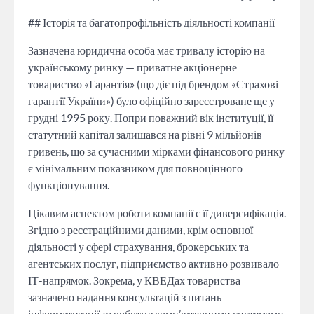
## Історія та багатопрофільність діяльності компанії
Зазначена юридична особа має тривалу історію на
українському ринку — приватне акціонерне
товариство «Гарантія» (що діє під брендом «Страхові
гарантії України») було офіційно зареєстроване ще у
грудні 1995 року. Попри поважний вік інституції, її
статутний капітал залишався на рівні 9 мільйонів
гривень, що за сучасними мірками фінансового ринку
є мінімальним показником для повноцінного
функціонування.
Цікавим аспектом роботи компанії є її диверсифікація.
Згідно з реєстраційними даними, крім основної
діяльності у сфері страхування, брокерських та
агентських послуг, підприємство активно розвивало
ІТ-напрямок. Зокрема, у КВЕДах товариства
зазначено надання консультацій з питань
інформатизації та роботу з комп’ютерними системами.