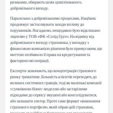
ризиками, обирають шлях цивілізованого,
добровільного виходу.
Паралельно з добровільними процесами, Нацбанк
продовжує застосовувати заходи впливу до
порушників. Нагадаємо, нещодавно було відкликано
ліцензію у ТОВ «ФК «Солід Груп». На відміну від
добровільного виходу страховика, у випадку з
фінансовою компанією рішення було примусовим, що
миттєво позбавило її права на кредитування та
факторингові операції.
Експерти зазначають, що концентрація страхового
ринку триватиме. Більшість клієнтів переходять до
великих системних гравців, тоді як маленькі компанії
з сумнівною бізнес-моделлю або застарілими
підходами до сервісу змушені або консолідуватися,
або залишати сектор. Проте саме формат «виконання
страхового портфеля», який обрав цей страховик,
вважається найбільш безпечним для споживачів