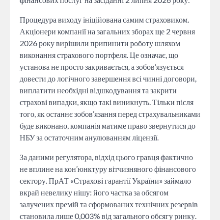
Процедура виходу ініційована самим страховиком.
Акціонери компанії на загальних зборах ще 2 червня
2026 року вирішили припинити роботу шляхом
виконання страхового портфеля. Це означає, що
установа не просто закривається, а зобов’язується
довести до логічного завершення всі чинні договори,
виплатити необхідні відшкодування та закрити
страхові випадки, якщо такі виникнуть. Тільки після
того, як останнє зобов’язання перед страхувальниками
буде виконано, компанія матиме право звернутися до
НБУ за остаточним анулюванням ліцензії.
За даними регулятора, відхід цього гравця фактично
не вплине на кон’юнктуру вітчизняного фінансового
сектору. ПрАТ «Страхові гарантії України» займало
вкрай невелику нішу: його частка за обсягом
залучених премій та сформованих технічних резервів
становила лише 0,003% від загального обсягу ринку.