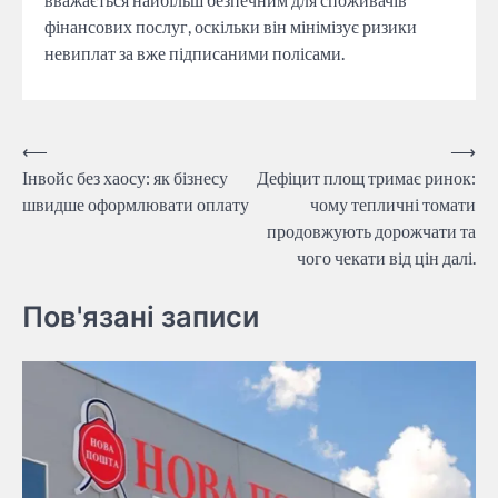
фінансових послуг, оскільки він мінімізує ризики
невиплат за вже підписаними полісами.
Навігація
⟵
⟶
Інвойс без хаосу: як бізнесу
Дефіцит площ тримає ринок:
записів
швидше оформлювати оплату
чому тепличні томати
продовжують дорожчати та
чого чекати від цін далі.
Пов'язані записи