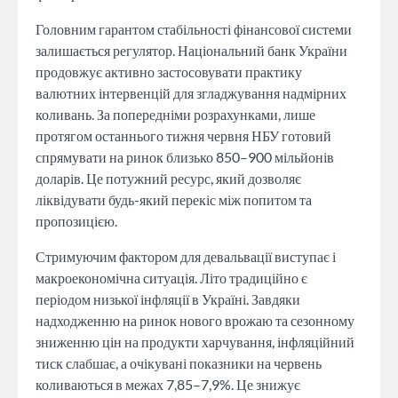
Головним гарантом стабільності фінансової системи
залишається регулятор. Національний банк України
продовжує активно застосовувати практику
валютних інтервенцій для згладжування надмірних
коливань. За попередніми розрахунками, лише
протягом останнього тижня червня НБУ готовий
спрямувати на ринок близько 850–900 мільйонів
доларів. Це потужний ресурс, який дозволяє
ліквідувати будь-який перекіс між попитом та
пропозицією.
Стримуючим фактором для девальвації виступає і
макроекономічна ситуація. Літо традиційно є
періодом низької інфляції в Україні. Завдяки
надходженню на ринок нового врожаю та сезонному
зниженню цін на продукти харчування, інфляційний
тиск слабшає, а очікувані показники на червень
коливаються в межах 7,85–7,9%. Це знижує