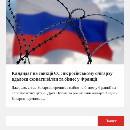
Кандидат на санкції ЄС: як російському олігарху
вдалося сховати вілли та бізнес у Франції
Джерело: zn.ua Бокарєв переписав майно та бізнес у Франції на
неповнолітніх дітей. Друг Путіна та російський олігарх Андрєй
Бокарєв переписав…
Пошук