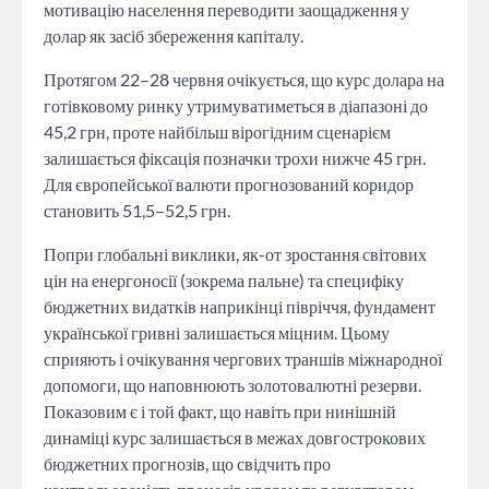
мотивацію населення переводити заощадження у
долар як засіб збереження капіталу.
Протягом 22–28 червня очікується, що курс долара на
готівковому ринку утримуватиметься в діапазоні до
45,2 грн, проте найбільш вірогідним сценарієм
залишається фіксація позначки трохи нижче 45 грн.
Для європейської валюти прогнозований коридор
становить 51,5–52,5 грн.
Попри глобальні виклики, як-от зростання світових
цін на енергоносії (зокрема пальне) та специфіку
бюджетних видатків наприкінці півріччя, фундамент
української гривні залишається міцним. Цьому
сприяють і очікування чергових траншів міжнародної
допомоги, що наповнюють золотовалютні резерви.
Показовим є і той факт, що навіть при нинішній
динаміці курс залишається в межах довгострокових
бюджетних прогнозів, що свідчить про