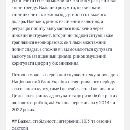
убезпечити себе від можливих збитків у разі раптової
зміни тренду. Важливо розуміти, що високий
«цінник» не є тотожним відсутності готівкового
долара. Навпаки, ринок насичений валютою, а
регуляція попиту відбувається виключно через
ціновий інструмент. Історично подібні ситуації вже
траплялися неодноразово: як тільки ажіотажний
попит спадає, а споживачі відмовляються купувати
валюту за завищеними цінами, ринок змушений
коригувати цифри у бік зниження.
Поточна модель «керованої гнучкості», яку впровадив
Національний банк України після тривалого періоду
фіксованого курсу, саме і передбачає такі коливання.
Це дозволяє ринку адаптуватися до ризиків без різких
шокових стрибків, які Україна переживала у 2014 чи
2022 роках.
## Важелі стабільності: інтервенції НБУ та сезонні
фактори