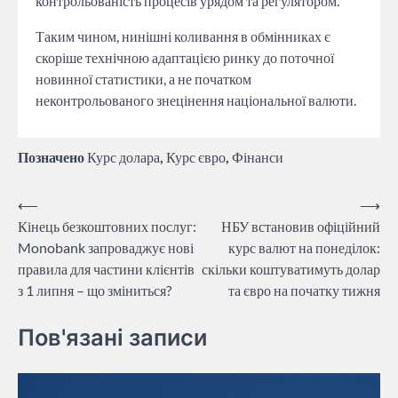
контрольованість процесів урядом та регулятором.
Таким чином, нинішні коливання в обмінниках є
скоріше технічною адаптацією ринку до поточної
новинної статистики, а не початком
неконтрольованого знецінення національної валюти.
Позначено
Курс долара
,
Курс євро
,
Фінанси
Навігація
⟵
⟶
Кінець безкоштовних послуг:
НБУ встановив офіційний
записів
Monobank запроваджує нові
курс валют на понеділок:
правила для частини клієнтів
скільки коштуватимуть долар
з 1 липня – що зміниться?
та євро на початку тижня
Пов'язані записи