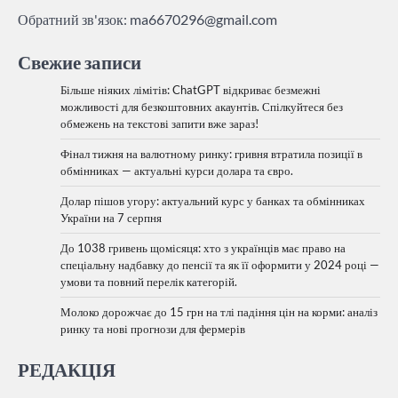
Обратний зв'язок:
ma6670296@gmail.com
Свежие записи
Більше ніяких лімітів: ChatGPT відкриває безмежні
можливості для безкоштовних акаунтів. Спілкуйтеся без
обмежень на текстові запити вже зараз!
Фінал тижня на валютному ринку: гривня втратила позиції в
обмінниках — актуальні курси долара та євро.
Долар пішов угору: актуальний курс у банках та обмінниках
України на 7 серпня
До 1038 гривень щомісяця: хто з українців має право на
спеціальну надбавку до пенсії та як її оформити у 2024 році —
умови та повний перелік категорій.
Молоко дорожчає до 15 грн на тлі падіння цін на корми: аналіз
ринку та нові прогнози для фермерів
РЕДАКЦІЯ