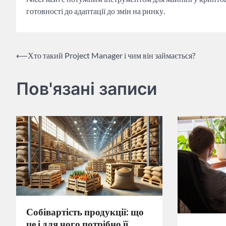
готовності до адаптації до змін на ринку.
Навігація
⟵
Хто такий Project Manager і чим він займається?
записів
Пов'язані записи
Собівартість продукції: що
це і для чого потрібно її