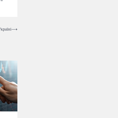
Україні
⟶