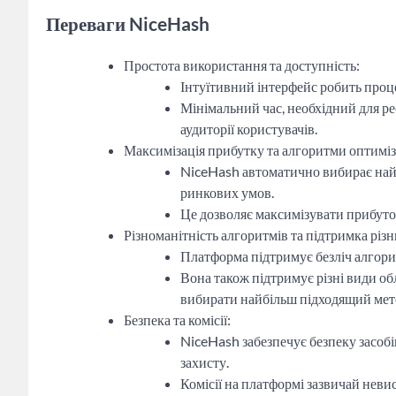
Переваги NiceHash
Простота використання та доступність:
Інтуїтивний інтерфейс робить проце
Мінімальний час, необхідний для р
аудиторії користувачів.
Максимізація прибутку та алгоритми оптиміза
NiceHash автоматично вибирає най
ринкових умов.
Це дозволяє максимізувати прибуток
Різноманітність алгоритмів та підтримка різн
Платформа підтримує безліч алгори
Вона також підтримує різні види о
вибирати найбільш підходящий метод
Безпека та комісії:
NiceHash забезпечує безпеку засоб
захисту.
Комісії на платформі зазвичай невис