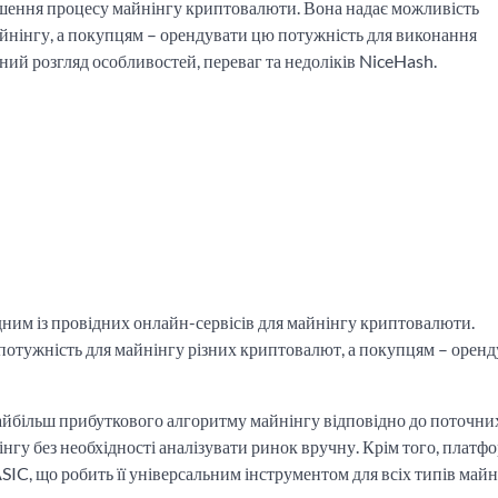
гшення процесу майнінгу криптовалюти. Вона надає можливість
йнінгу, а покупцям – орендувати цю потужність для виконання
ий розгляд особливостей, переваг та недоліків NiceHash.
одним із провідних онлайн-сервісів для майнінгу криптовалюти.
отужність для майнінгу різних криптовалют, а покупцям – оренд
айбільш прибуткового алгоритму майнінгу відповідно до поточни
нгу без необхідності аналізувати ринок вручну. Крім того, платф
IC, що робить її універсальним інструментом для всіх типів майн