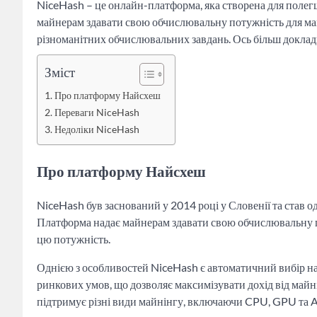
NiceHash – це онлайн-платформа, яка створена для поле
майнерам здавати свою обчислювальну потужність для ма
різноманітних обчислювальних завдань. Ось більш докладн
Зміст
Про платформу Найсхеш
Переваги NiceHash
Недоліки NiceHash
Про платформу Найсхеш
NiceHash був заснований у 2014 році у Словенії та став 
Платформа надає майнерам здавати свою обчислювальну п
цю потужність.
Однією з особливостей NiceHash є автоматичний вибір н
ринкових умов, що дозволяє максимізувати дохід від майні
підтримує різні види майнінгу, включаючи CPU, GPU та AS