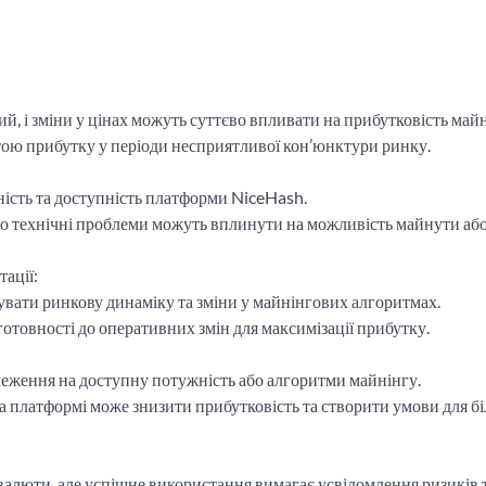
, і зміни у цінах можуть суттєво впливати на прибутковість майн
тою прибутку у періоди несприятливої кон’юнктури ринку.
ність та доступність платформи NiceHash.
бо технічні проблеми можуть вплинути на можливість майнути аб
ації:
вати ринкову динаміку та зміни у майнінгових алгоритмах.
 готовності до оперативних змін для максимізації прибутку.
еження на доступну потужність або алгоритми майнінгу.
 платформі може знизити прибутковість та створити умови для б
алюти, але успішне використання вимагає усвідомлення ризиків 