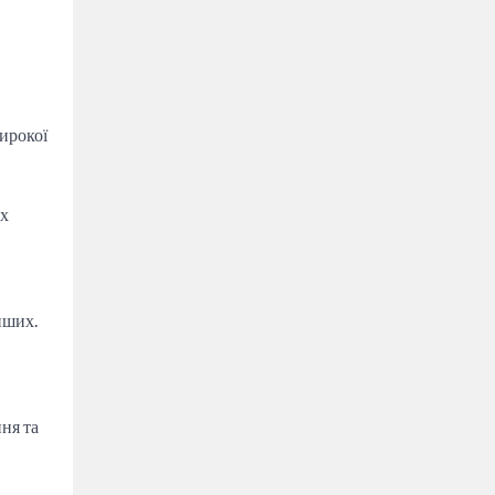
ирокої
их
нших.
ня та