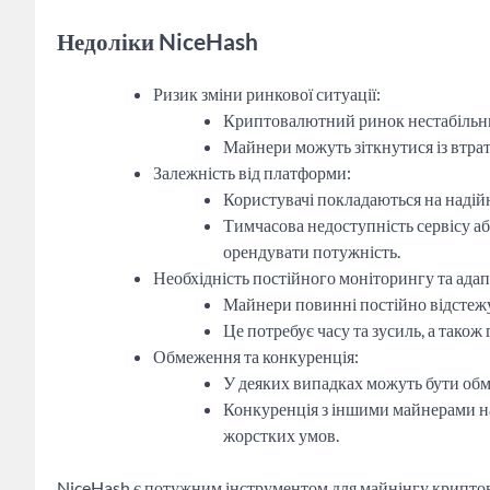
Недоліки NiceHash
Ризик зміни ринкової ситуації:
Криптовалютний ринок нестабільний
Майнери можуть зіткнутися із втра
Залежність від платформи:
Користувачі покладаються на надій
Тимчасова недоступність сервісу а
орендувати потужність.
Необхідність постійного моніторингу та адапт
Майнери повинні постійно відстежу
Це потребує часу та зусиль, а також
Обмеження та конкуренція:
У деяких випадках можуть бути обм
Конкуренція з іншими майнерами на
жорстких умов.
NiceHash є потужним інструментом для майнінгу криптов