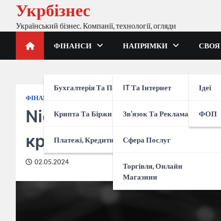
Укрбізнес
Перейти
до
Український бізнес. Компанії, технології, огляди
вмісту
ФІНАНСИ
НАПРЯМКИ
СВОЯ
Бухгалтерія Та Податки
IT Та Інтернет
Ідеї
ФІНАНСИ
КРИПТА ТА БІРЖИ
Nicehash (Найсхеш) – о
Крипта Та Біржи
Зв’язок Та Реклама
ФОП
криптовалют
Платежі, Кредити, Банки
Сфера Послуг
02.05.2024
Торгівля, Онлайн
Магазини