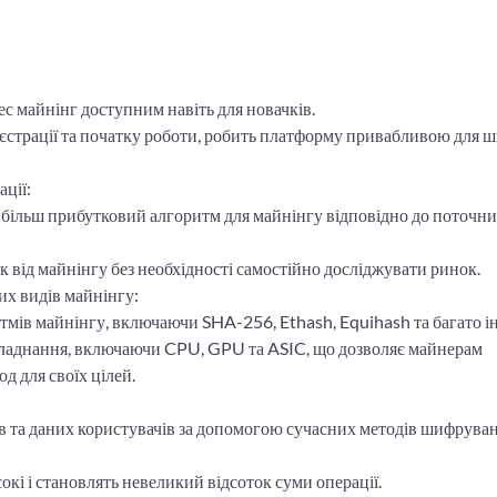
с майнінг доступним навіть для новачків.
еєстрації та початку роботи, робить платформу привабливою для ш
ції:
більш прибутковий алгоритм для майнінгу відповідно до поточн
 від майнінгу без необхідності самостійно досліджувати ринок.
их видів майнінгу:
тмів майнінгу, включаючи SHA-256, Ethash, Equihash та багато і
бладнання, включаючи CPU, GPU та ASIC, що дозволяє майнерам
 для своїх цілей.
ів та даних користувачів за допомогою сучасних методів шифруван
окі і становлять невеликий відсоток суми операції.