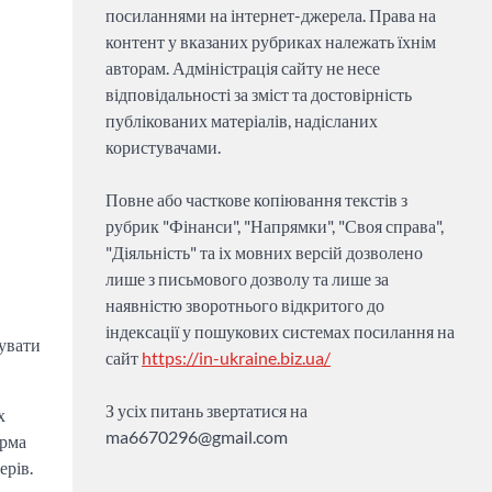
посиланнями на інтернет-джерела. Права на
контент у вказаних рубриках належать їхнім
авторам. Адміністрація сайту не несе
відповідальності за зміст та достовірність
публікованих матеріалів, надісланих
користувачами.
Повне або часткове копіювання текстів з
рубрик "Фінанси", "Напрямки", "Своя справа",
"Діяльність" та іх мовних версій дозволено
лише з письмового дозволу та лише за
наявністю зворотнього відкритого до
індексації у пошукових системах посилання на
увати
сайт
https://in-ukraine.biz.ua/
З усіх питань звертатися на
х
ma6670296@gmail.com
орма
ерів.