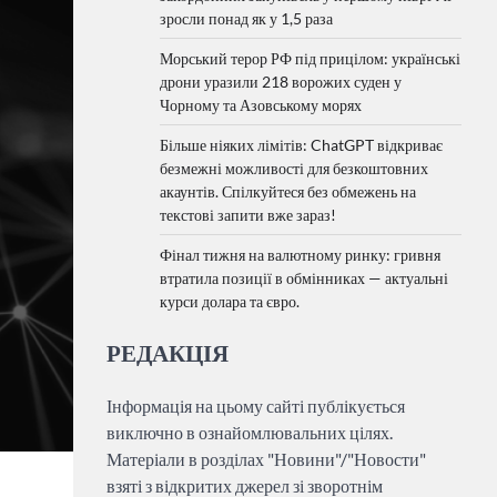
зросли понад як у 1,5 раза
Морський терор РФ під прицілом: українські
дрони уразили 218 ворожих суден у
Чорному та Азовському морях
Більше ніяких лімітів: ChatGPT відкриває
безмежні можливості для безкоштовних
акаунтів. Спілкуйтеся без обмежень на
текстові запити вже зараз!
Фінал тижня на валютному ринку: гривня
втратила позиції в обмінниках — актуальні
курси долара та євро.
РЕДАКЦІЯ
Інформація на цьому сайті публікується
виключно в ознайомлювальних цілях.
Матеріали в розділах "Новини"/"Новости"
взяті з відкритих джерел зі зворотнім