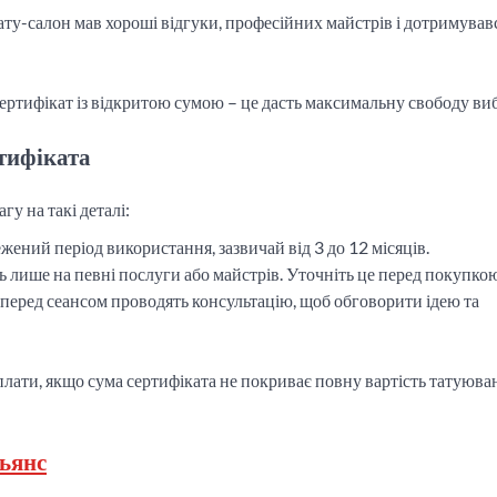
ату-салон мав хороші відгуки, професійних майстрів і дотримував
ертифікат із відкритою сумою – це дасть максимальну свободу ви
тифіката
гу на такі деталі:
ежений період використання, зазвичай від 3 до 12 місяців.
 лише на певні послуги або майстрів. Уточніть це перед покупкою
 перед сеансом проводять консультацію, щоб обговорити ідею та
плати, якщо сума сертифіката не покриває повну вартість татуюва
ьянс