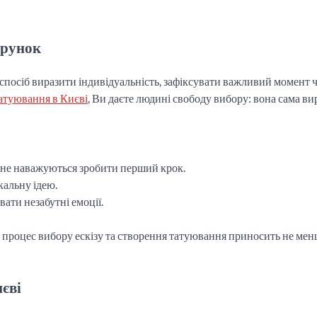
арунок
 спосіб виразити індивідуальність, зафіксувати важливий момент 
татуювання в Києві
, Ви даєте людині свободу вибору: вона сама ви
е не наважуються зробити перший крок.
кальну ідею.
вати незабутні емоції.
же процес вибору ескізу та створення татуювання приносить не ме
иєві