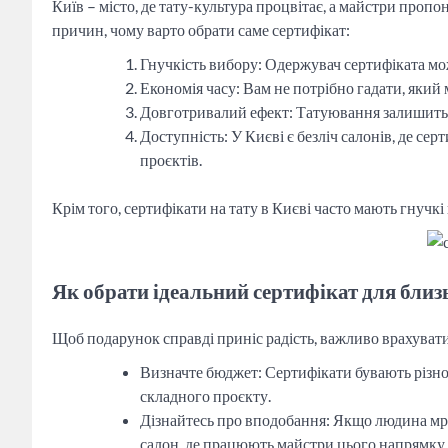
Київ – місто, де тату-культура процвітає, а майстри пропо
причин, чому варто обрати саме сертифікат:
Гнучкість вибору: Одержувач сертифіката мож
Економія часу: Вам не потрібно гадати, який
Довготривалий ефект: Татуювання залишитьс
Доступність: У Києві є безліч салонів, де се
проєктів.
Крім того, сертифікати на тату в Києві часто мають гнучкі
Як обрати ідеальний сертифікат для бли
Щоб подарунок справді приніс радість, важливо врахувати
Визначте бюджет: Сертифікати бувають різно
складного проєкту.
Дізнайтесь про вподобання: Якщо людина мріє
салон, де працюють майстри цього напрямку.