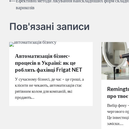
Навігація
⟵
Ефективні методи лікування найскладніших форм склад
варикозів
записів
Пов'язані записи
Автоматизація бізнес-
процесів в Україні: як це
роблять фахівці Frigat NET
У сучасному бізнесі, де час – це гроші, а
клієнти не чекають, автоматизація стає
Remingt
рятівним колом для компаній, які
про твоє
продають…
Вибір фену 
чергового п
Це інвестиці
зачіски.…