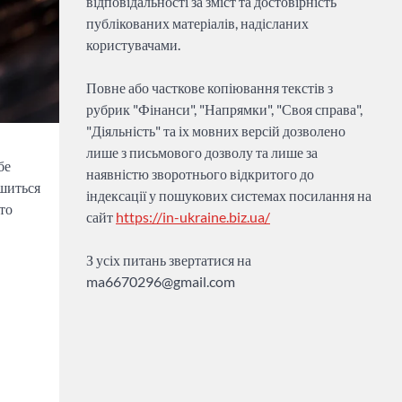
відповідальності за зміст та достовірність
публікованих матеріалів, надісланих
користувачами.
Повне або часткове копіювання текстів з
рубрик "Фінанси", "Напрямки", "Своя справа",
"Діяльність" та іх мовних версій дозволено
лише з письмового дозволу та лише за
бе
наявністю зворотнього відкритого до
ишиться
індексації у пошукових системах посилання на
рто
сайт
https://in-ukraine.biz.ua/
З усіх питань звертатися на
ma6670296@gmail.com