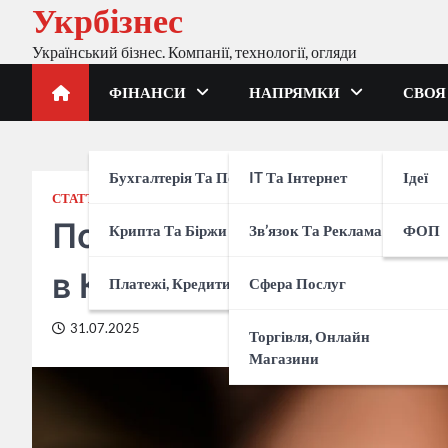
Укрбізнес
Перейти
до
Український бізнес. Компанії, технології, огляди
вмісту
ФІНАНСИ
НАПРЯМКИ
СВОЯ
Бухгалтерія Та Податки
IT Та Інтернет
Ідеї
СТАТТІ ПАРТНЕРІВ
Подарунок, який запам’
Крипта Та Біржи
Зв’язок Та Реклама
ФОП
в Києві
Платежі, Кредити, Банки
Сфера Послуг
31.07.2025
Торгівля, Онлайн
Магазини