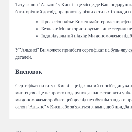
Тату-салон “Альянс” у Києві – це місце, де Ваш подаруно
багаторічний досвід, працюють у різних стилях і завжди г
Професіоналізм: Кожен майстер має портфолі
Безпека: Ми використовуємо лише стерильне 
Індивідуальний підхід: Ми допоможемо підібр
У “Альянсі” Ви можете придбати сертифікат на будь-яку с
деталей.
Висновок
Сертифікат на тату в Києві – це ідеальний спосіб здивува
мистецтво. Це не просто подарунок, а шанс створити унік
ми допоможемо зробити цей досвід незабутнім завдяки про
салон “Альянс” у Києві або зв’яжіться з нами, щоб придба