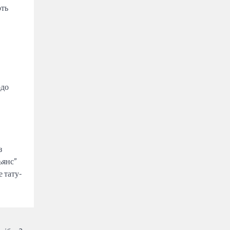
ють
одо
з
ьянс”
е тату-