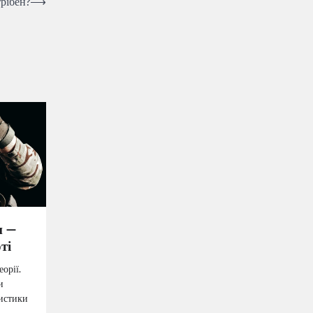
трібен?
⟶
и —
ті
еорії.
и
ристики