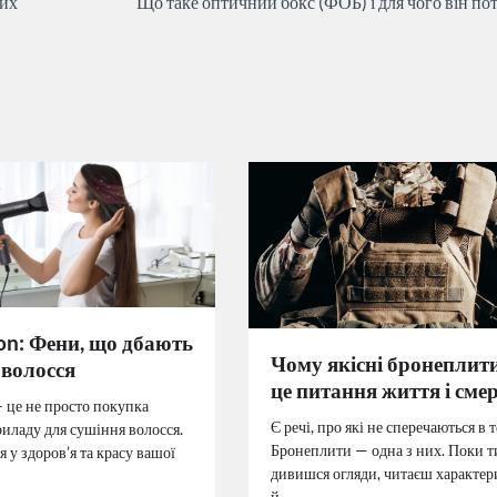
них
Що таке оптичний бокс (ФОБ) і для чого він по
on: Фени, що дбають
Чому якісні бронеплит
 волосся
це питання життя і смер
– це не просто покупка
Є речі, про які не сперечаються в т
риладу для сушіння волосся.
Бронеплити — одна з них. Поки т
я у здоров’я та красу вашої
дивишся огляди, читаєш характе
й…