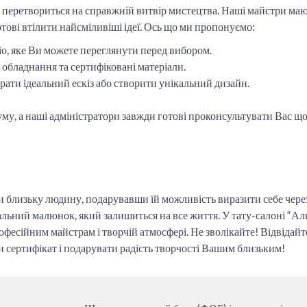
к перетвориться на справжній витвір мистецтва. Наші майстри ма
отові втілити найсміливіші ідеї. Ось що ми пропонуємо:
о, яке Ви можете переглянути перед вибором.
обладнання та сертифіковані матеріали.
ати ідеальний ескіз або створити унікальний дизайн.
уму, а наші адміністратори завжди готові проконсультувати Вас щ
ти близьку людину, подарувавши їй можливість виразити себе чере
альний малюнок, який залишиться на все життя. У тату-салоні “Ал
фесійним майстрам і творчій атмосфері. Не зволікайте! Відвідайт
ти сертифікат і подарувати радість творчості Вашим близьким!