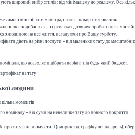
нують широкий вибір стилів: від мінімалізму до реалізму. Ось кіль
е самостійно обрати майстра, стиль і розмір татуювання.
 малюнок сподобається – сертифікат дозволяє зробити це самостійн
я з людиною на все життя, нагадуючи про Вашу турботу.
ртифікати діють на різні послуги – від маленьких тату до масштабни
 номінали, що дозволяє підібрати варіант під будь-який бюджет.
зької людини
 кілька моментів:
го номіналу – від суми на невеличке тату до повного покриття
 про тату в певному стилі (наприклад, графіку чи акварель), обер