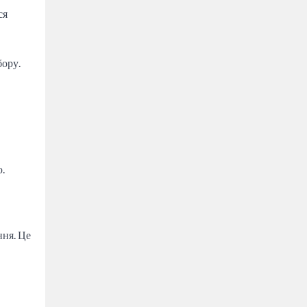
ся
бору.
.
ння. Це