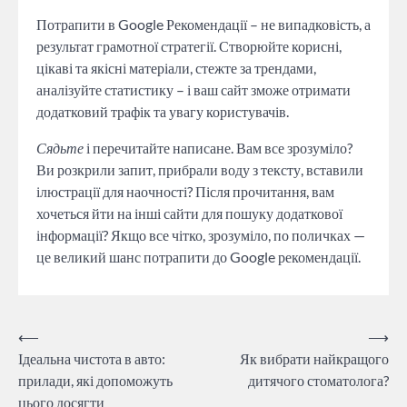
Потрапити в Google Рекомендації – не випадковість, а
результат грамотної стратегії. Створюйте корисні,
цікаві та якісні матеріали, стежте за трендами,
аналізуйте статистику – і ваш сайт зможе отримати
додатковий трафік та увагу користувачів.
Сядьте
і перечитайте написане. Вам все зрозуміло?
Ви розкрили запит, прибрали воду з тексту, вставили
ілюстрації для наочності? Після прочитання, вам
хочеться йти на інші сайти для пошуку додаткової
інформації? Якщо все чітко, зрозуміло, по поличках —
це великий шанс потрапити до Google рекомендації.
Навігація
⟵
⟶
Ідеальна чистота в авто:
Як вибрати найкращого
записів
прилади, які допоможуть
дитячого стоматолога?
цього досягти