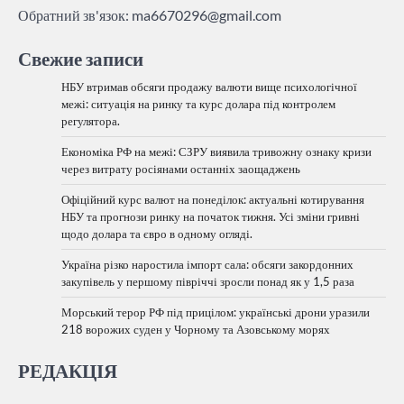
Обратний зв'язок:
ma6670296@gmail.com
Свежие записи
НБУ втримав обсяги продажу валюти вище психологічної
межі: ситуація на ринку та курс долара під контролем
регулятора.
Економіка РФ на межі: СЗРУ виявила тривожну ознаку кризи
через витрату росіянами останніх заощаджень
Офіційний курс валют на понеділок: актуальні котирування
НБУ та прогнози ринку на початок тижня. Усі зміни гривні
щодо долара та євро в одному огляді.
Україна різко наростила імпорт сала: обсяги закордонних
закупівель у першому півріччі зросли понад як у 1,5 раза
Морський терор РФ під прицілом: українські дрони уразили
218 ворожих суден у Чорному та Азовському морях
РЕДАКЦІЯ