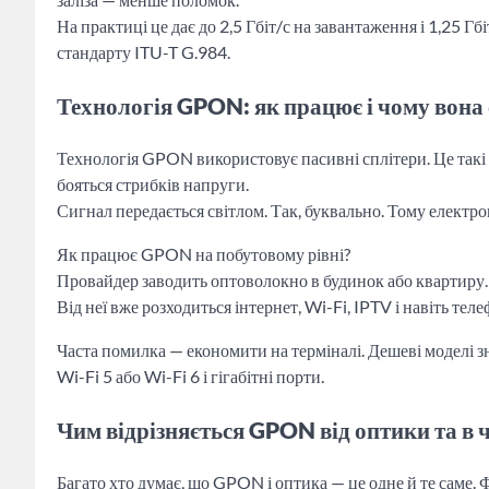
На практиці це дає до 2,5 Гбіт/с на завантаження і 1,25 Гбі
стандарту ITU-T G.984.
Технологія GPON: як працює і чому вона
Технологія GPON використовує пасивні сплітери. Це такі 
бояться стрибків напруги.
Сигнал передається світлом. Так, буквально. Тому електр
Як працює GPON на побутовому рівні?
Провайдер заводить оптоволокно в будинок або квартиру.
Від неї вже розходиться інтернет, Wi-Fi, IPTV і навіть теле
Часта помилка — економити на терміналі. Дешеві моделі 
Wi-Fi 5 або Wi-Fi 6 і гігабітні порти.
Чим відрізняється GPON від оптики та в
Багато хто думає, що GPON і оптика — це одне й те саме.