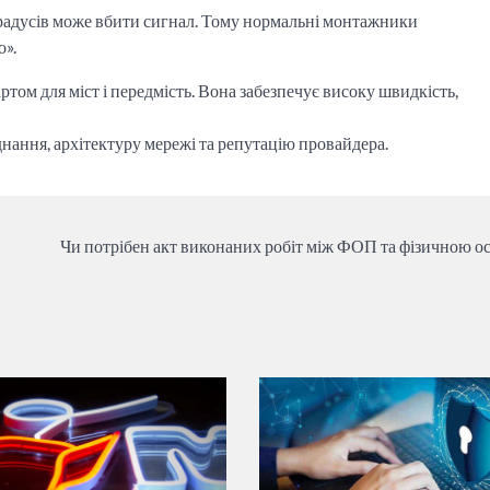
радусів може вбити сигнал. Тому нормальні монтажники
о».
ртом для міст і передмість. Вона забезпечує високу швидкість,
аднання, архітектуру мережі та репутацію провайдера.
Чи потрібен акт виконаних робіт між ФОП та фізичною о