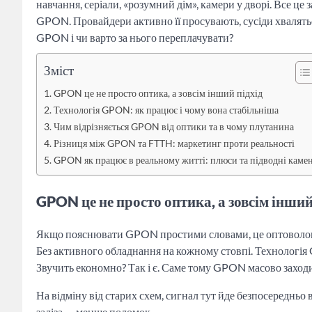
навчання, серіали, «розумний дім», камери у дворі. Все це з
GPON. Провайдери активно її просувають, сусіди хвалятьс
GPON і чи варто за нього переплачувати?
Зміст
GPON це не просто оптика, а зовсім інший підхід
Технологія GPON: як працює і чому вона стабільніша
Чим відрізняється GPON від оптики та в чому плутанина
Різниця між GPON та FTTH: маркетинг проти реальності
GPON як працює в реальному житті: плюси та підводні камен
GPON це не просто оптика, а зовсім інший
Якщо пояснювати GPON простими словами, це оптоволоконн
Без активного обладнання на кожному стовпі. Технологія
Звучить економно? Так і є. Саме тому GPON масово заходи
На відміну від старих схем, сигнал тут йде безпосередньо
заліза — менше поломок.