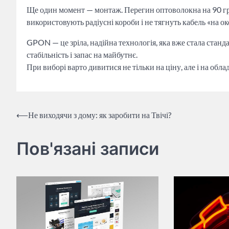
Ще один момент — монтаж. Перегин оптоволокна на 90 г
використовують радіусні короби і не тягнуть кабель «на ок
GPON — це зріла, надійна технологія, яка вже стала станда
стабільність і запас на майбутнє.
При виборі варто дивитися не тільки на ціну, але і на обл
Навігація
⟵
Не виходячи з дому: як заробити на Твічі?
записів
Пов'язані записи