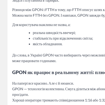
Звідси і плутанина в тарифах.
Різниця між GPON і FTTH в тому, що FTTH описує шлях к
Можна мати FTTH без GPON. І навпаки, GPON завжди бу
Для користувача важлива не назва, а:
реальна швидкість ввечері;
стабільність при відключеннях світла;
якість обладнання.
До слова, в Україні GPON часто вибирають через можливі
може працювати годинами.
GPON як працює в реальному житті: плюс
На папері все красиво. Але є й нюанси.
GPON — технологія колективна. Смуга ділиться між або
просідати.
Хороші оператори тримають співвідношення 1:16 або 1:32,