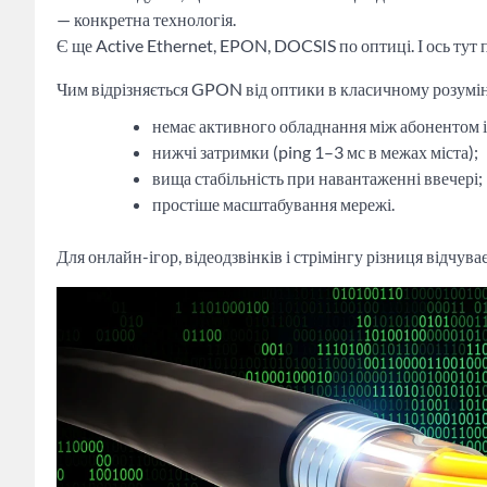
— конкретна технологія.
Є ще Active Ethernet, EPON, DOCSIS по оптиці. І ось тут 
Чим відрізняється GPON від оптики в класичному розумін
немає активного обладнання між абонентом і
нижчі затримки (ping 1–3 мс в межах міста);
вища стабільність при навантаженні ввечері;
простіше масштабування мережі.
Для онлайн-ігор, відеодзвінків і стрімінгу різниця відчува