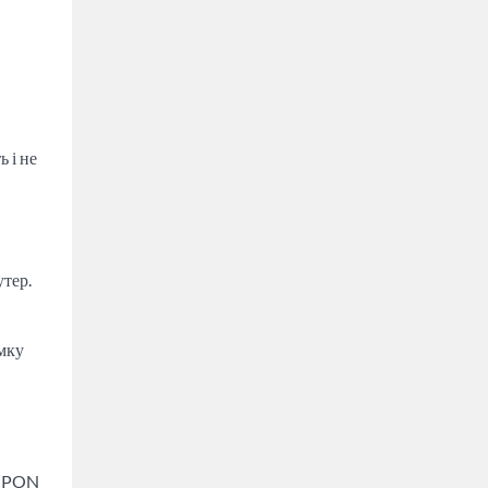
 і не
тер.
имку
А GPON