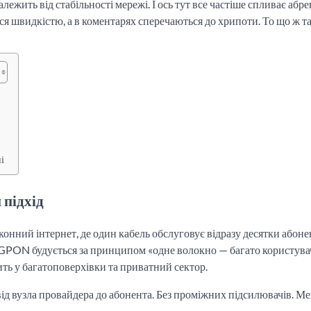
алежить від стабільності мережі. І ось тут все частіше спливає абре
я швидкістю, а в коментарях сперечаються до хрипоти. То що ж т
і
 підхід
ий інтернет, де один кабель обслуговує відразу десятки абонен
 GPON будується за принципом «одне волокно — багато користувач
ть у багатоповерхівки та приватний сектор.
 від вузла провайдера до абонента. Без проміжних підсилювачів. М