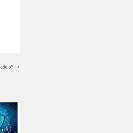
собою?
⟶