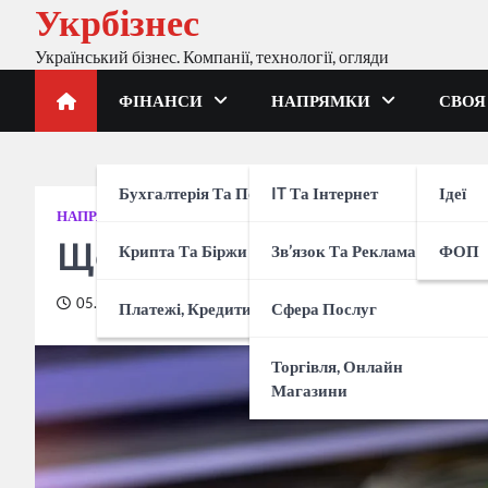
Укрбізнес
Перейти
до
Український бізнес. Компанії, технології, огляди
вмісту
ФІНАНСИ
НАПРЯМКИ
СВОЯ
Бухгалтерія Та Податки
IT Та Інтернет
Ідеї
НАПРЯМКИ
IT ТА ІНТЕРНЕТ
Що таке GPON простим
Крипта Та Біржи
Зв’язок Та Реклама
ФОП
05.02.2026
Платежі, Кредити, Банки
Сфера Послуг
Торгівля, Онлайн
Магазини