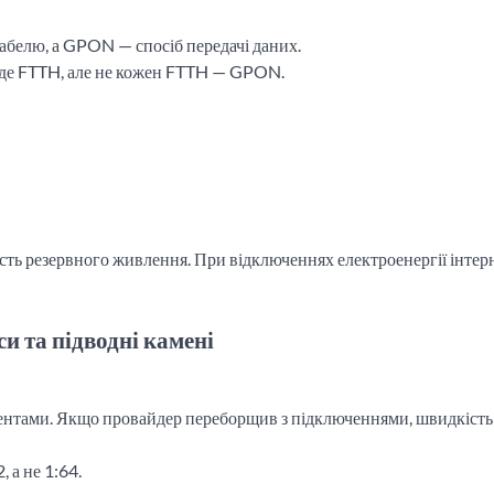
абелю, а GPON — спосіб передачі даних.
де FTTH, але не кожен FTTH — GPON.
сть резервного живлення. При відключеннях електроенергії інтер
и та підводні камені
нентами. Якщо провайдер переборщив з підключеннями, швидкіст
 а не 1:64.