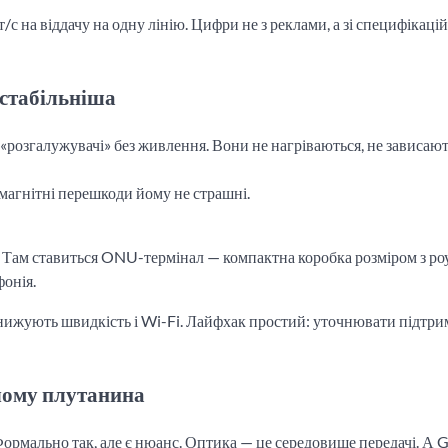
т/с на віддачу на одну лінію. Цифри не з реклами, а зі специфікацій
 стабільніша
«розгалужувачі» без живлення. Вони не нагріваються, не зависають
омагнітні перешкоди йому не страшні.
 Там ставиться ONU-термінал — компактна коробка розміром з роу
фонія.
знижують швидкість і Wi-Fi. Лайфхак простий: уточнювати підтр
 чому плутанина
 Формально так, але є нюанс. Оптика — це середовище передачі. 