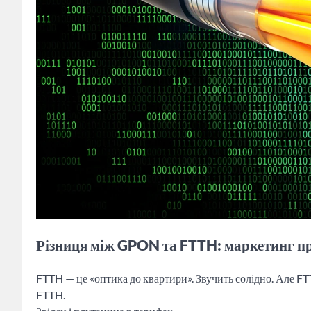
Різниця між GPON та FTTH: маркетинг пр
FTTH — це «оптика до квартири». Звучить солідно. Але FTTH
FTTH.