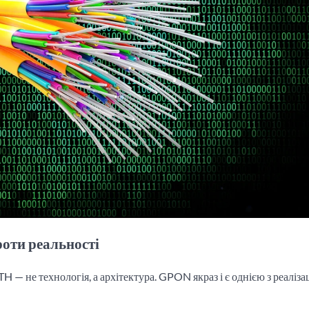
оти реальності
 — не технологія, а архітектура. GPON якраз і є однією з реаліза