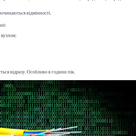
починаються відмінності.
ні:
 вузлом;
ється відразу. Особливо в години пік.