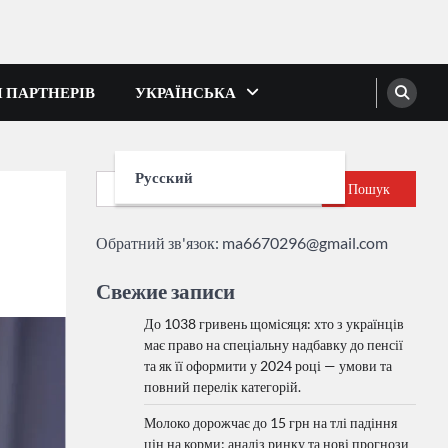
І ПАРТНЕРІВ
УКРАЇНСЬКА
Русский
Пошук
Обратний зв'язок:
ma6670296@gmail.com
Свежие записи
До 1038 гривень щомісяця: хто з українців
має право на спеціальну надбавку до пенсії
та як її оформити у 2024 році — умови та
повний перелік категорій.
Молоко дорожчає до 15 грн на тлі падіння
цін на корми: аналіз ринку та нові прогнози