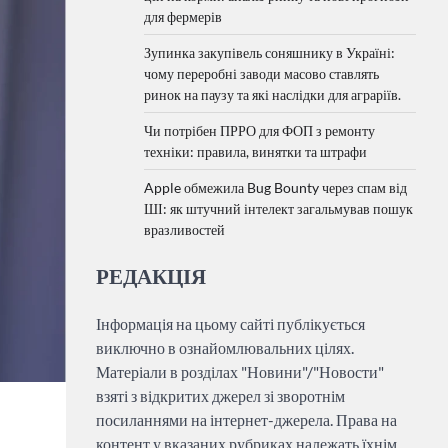
для фермерів
Зупинка закупівель соняшнику в Україні:
чому переробні заводи масово ставлять
ринок на паузу та які наслідки для аграріїв.
Чи потрібен ПРРО для ФОП з ремонту
техніки: правила, винятки та штрафи
Apple обмежила Bug Bounty через спам від
ШІ: як штучний інтелект загальмував пошук
вразливостей
РЕДАКЦІЯ
Інформація на цьому сайті публікується
виключно в ознайомлювальних цілях.
Матеріали в розділах "Новини"/"Новости"
взяті з відкритих джерел зі зворотнім
посиланнями на інтернет-джерела. Права на
контент у вказаних рубриках належать їхнім