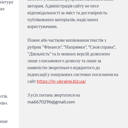
віатура
авторам. Адміністрація сайту не несе
аке
відповідальності за зміст та достовірність
публікованих матеріалів, надісланих
користувачами.
Повне або часткове копіювання текстів з
рубрик "Фінанси", "Напрямки", "Своя справа",
"Діяльність" та іх мовних версій дозволено
лише з письмового дозволу та лише за
наявністю зворотнього відкритого до
індексації у пошукових системах посилання на
сайт
https://in-ukraine.biz.ua/
З усіх питань звертатися на
тів.
ma6670296@gmail.com
ів».
енше