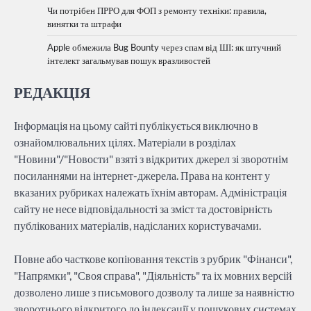
Чи потрібен ПРРО для ФОП з ремонту техніки: правила,
винятки та штрафи
Apple обмежила Bug Bounty через спам від ШІ: як штучний
інтелект загальмував пошук вразливостей
РЕДАКЦІЯ
Інформація на цьому сайті публікується виключно в
ознайомлювальних цілях. Матеріали в розділах
"Новини"/"Новости" взяті з відкритих джерел зі зворотнім
посиланнями на інтернет-джерела. Права на контент у
вказаних рубриках належать їхнім авторам. Адміністрація
сайту не несе відповідальності за зміст та достовірність
публікованих матеріалів, надісланих користувачами.
Повне або часткове копіювання текстів з рубрик "Фінанси",
"Напрямки", "Своя справа", "Діяльність" та іх мовних версій
дозволено лише з письмового дозволу та лише за наявністю
зворотнього відкритого до індексації у пошукових системах