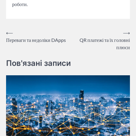
роботи.
Навігація
⟵
⟶
Переваги та недоліки DApps
QR платежі та їх головні
записів
плюси
Пов'язані записи