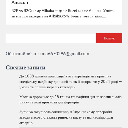
Amazon
B2B vs B2C: чому Alibaba — це не Rozetka і не Amazon Уявіть:
ви вперше заходите на Alibaba.com. Бачите товари, ціни,…
Пошук
Обратний зв'язок:
ma6670296@gmail.com
Свежие записи
До 1038 гривень щомісяця: хто з українців має право на
спеціальну надбавку до пенсії та як її оформити у 2024 році —
умови та повний перелік категорій.
Молоко дорожчає до 15 грн на тлі падіння цін на корми: аналіз
ринку та нові прогнози для фермерів
Зупинка закупівель соняшнику в Україні: чому переробні
заводи масово ставлять ринок на паузу та які наслідки для
аграріїв.