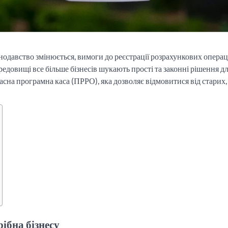
онодавство змінюється, вимоги до реєстрації розрахункових операц
едовищі все більше бізнесів шукають прості та законні рішення д
часна програмна каса (ПРРО), яка дозволяє відмовитися від старих,
ібна бізнесу