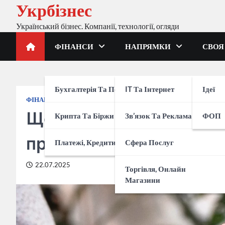
Укрбізнес
Перейти
до
Український бізнес. Компанії, технології, огляди
вмісту
ФІНАНСИ
НАПРЯМКИ
СВОЯ
Бухгалтерія Та Податки
IT Та Інтернет
Ідеї
ФІНАНСИ
БУХГАЛТЕРІЯ ТА ПОДАТКИ
Що таке «Вчасно.Каса»
Крипта Та Біржи
Зв’язок Та Реклама
ФОП
програмний РРО
Платежі, Кредити, Банки
Сфера Послуг
22.07.2025
Торгівля, Онлайн
Магазини