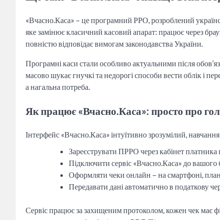
«Вчасно.Каса» – це програмний РРО, розроблений україн
яке замінює класичний касовий апарат: працює через брау
повністю відповідає вимогам законодавства України.
Програмні каси стали особливо актуальними після обов’яз
масово шукає гнучкі та недорогі способи вести облік і пере
а нагальна потреба.
Як працює «Вчасно.Каса»: просто про го
Інтерфейс «Вчасно.Каса» інтуїтивно зрозумілий, навчання 
Зареєструвати ПРРО через кабінет платника 
Підключити сервіс «Вчасно.Каса» до вашого б
Оформляти чеки онлайн – на смартфоні, план
Передавати дані автоматично в податкову че
Сервіс працює за захищеним протоколом, кожен чек має фі