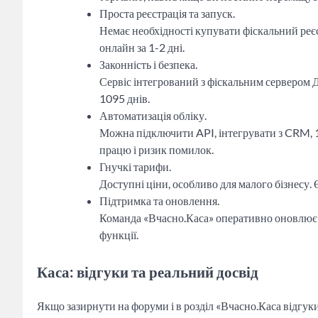
Проста реєстрація та запуск.
Немає необхідності купувати фіскальний реє
онлайн за 1-2 дні.
Законність і безпека.
Сервіс інтегрований з фіскальним сервером ДП
1095 днів.
Автоматизація обліку.
Можна підключити API, інтегрувати з CRM, 
працю і ризик помилок.
Гнучкі тарифи.
Доступні ціни, особливо для малого бізнесу.
Підтримка та оновлення.
Команда «Вчасно.Каса» оперативно оновлює с
функції.
Каса: відгуки та реальний досвід
Якщо зазирнути на форуми і в розділ «Вчасно.Каса відгуки»