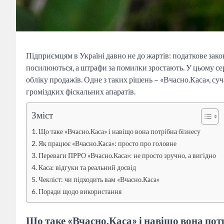
Підприємцям в Україні давно не до жартів: податкове зак
посилюються, а штрафи за помилки зростають. У цьому сер
обліку продажів. Одне з таких рішень – «Вчасно.Каса», су
громіздких фіскальних апаратів.
Зміст
Що таке «Вчасно.Каса» і навіщо вона потрібна бізнесу
Як працює «Вчасно.Каса»: просто про головне
Переваги ПРРО «Вчасно.Каса»: не просто зручно, а вигідно
Каса: відгуки та реальний досвід
Чекліст: чи підходить вам «Вчасно.Каса»
Поради щодо використання
Що таке «Вчасно.Каса» і навіщо вона потр