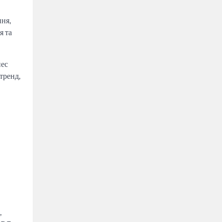
ня,
я та
нес
 тренд,
,