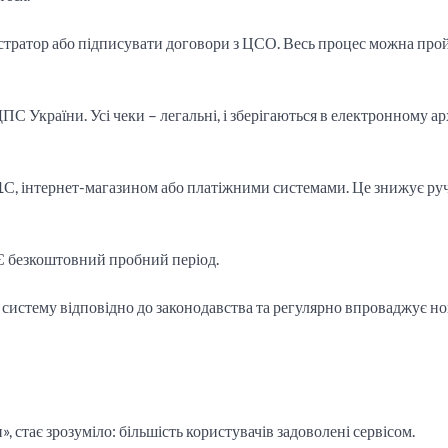
стратор або підписувати договори з ЦСО. Весь процес можна про
С України. Усі чеки – легальні, і зберігаються в електронному ар
1С, інтернет-магазином або платіжними системами. Це знижує ру
 Є безкоштовний пробний період.
истему відповідно до законодавства та регулярно впроваджує но
, стає зрозуміло: більшість користувачів задоволені сервісом.