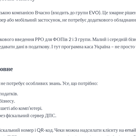
ською компанією Вчасно (входить до групи EVO). Це хмарне рішен
зер або мобільний застосунок, не потребує додаткового обладнанн
кового введення РРО для ФОПів 2 і 3 групи. Малий і середній біз
давати дані в податкову. І тут програмна каса Україна – не просто
ловне
не потребує особливих знань. Усе, що потрібно:
податків.
ізнесу.
шеті або комп’ютері.
рез фіскальний сервер ДПС.
скальний номер і QR-код. Чеки можна надсилати клієнту на email