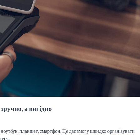
зручно, а вигідно
 ноутбук, планшет, смартфон. Це дає змогу швидко організувати
теся.