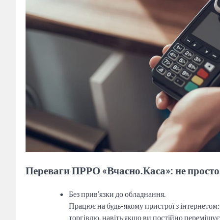
Переваги ПРРО «Вчасно.Каса»: не просто 
Без прив’язки до обладнання.
Працює на будь-якому пристрої з інтернетом:
торгівлю, навіть якщо ви постійно переміщує