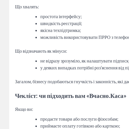
Що хвалять:
простота інтерфейсу;
швидкість реєстрації;
якісна техпідтримка;
можливість використовувати ПРРО з телефону
Що відзначають як мінуси:
не відразу зрозуміло, як налаштувати підписк
у деяких випадках потрібні роз’яснення від п
Загалом, бізнесу подобаються гнучкість і законність, які 
Чекліст: чи підходить вам «Вчасно.Каса»
Якщо ви:
продаєте товари або послуги фізособам;
приймаєте оплату готівкою або карткою;