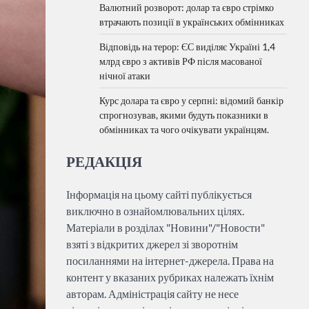
Валютний розворот: долар та євро стрімко
втрачають позиції в українських обмінниках
Відповідь на терор: ЄС виділяє Україні 1,4
млрд євро з активів РФ після масованої
нічної атаки
Курс долара та євро у серпні: відомий банкір
спрогнозував, якими будуть показники в
обмінниках та чого очікувати українцям.
РЕДАКЦІЯ
Інформація на цьому сайті публікується
виключно в ознайомлювальних цілях.
Матеріали в розділах "Новини"/"Новости"
взяті з відкритих джерел зі зворотнім
посиланнями на інтернет-джерела. Права на
контент у вказаних рубриках належать їхнім
авторам. Адміністрація сайту не несе