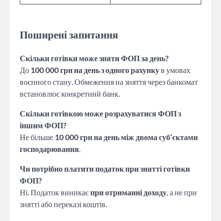
Поширені запитання
Скільки готівки може зняти ФОП за день?
До
100 000 грн на день з одного рахунку
в умовах
воєнного стану. Обмеження на зняття через банкомат
встановлює конкретний банк.
Скільки готівкою може розрахуватися ФОП з
іншим ФОП?
Не більше
10 000 грн на день між двома суб’єктами
господарювання
.
Чи потрібно платити податок при знятті готівки
ФОП?
Ні. Податок виникає
при отриманні доходу
, а не при
знятті або переказі коштів.