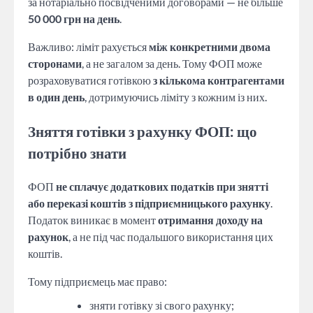
за нотаріально посвідченими договорами — не більше
50 000 грн на день
.
Важливо: ліміт рахується
між конкретними двома
сторонами
, а не загалом за день. Тому ФОП може
розраховуватися готівкою
з кількома контрагентами
в один день
, дотримуючись ліміту з кожним із них.
Зняття готівки з рахунку ФОП: що
потрібно знати
ФОП
не сплачує додаткових податків при знятті
або переказі коштів з підприємницького рахунку
.
Податок виникає в момент
отримання доходу на
рахунок
, а не під час подальшого використання цих
коштів.
Тому підприємець має право:
зняти готівку зі свого рахунку;