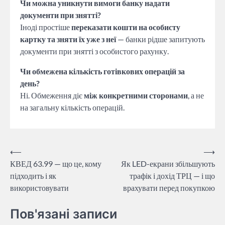
Чи можна уникнути вимоги банку надати
документи при знятті?
Іноді простіше
переказати кошти на особисту
картку та зняти їх уже з неї
— банки рідше запитують
документи при знятті з особистого рахунку.
Чи обмежена кількість готівкових операцій за
день?
Ні. Обмеження діє
між конкретними сторонами
, а не
на загальну кількість операцій.
Навігація
⟵
⟶
КВЕД 63.99 — що це, кому
Як LED-екрани збільшують
записів
підходить і як
трафік і дохід ТРЦ — і що
використовувати
врахувати перед покупкою
Пов'язані записи