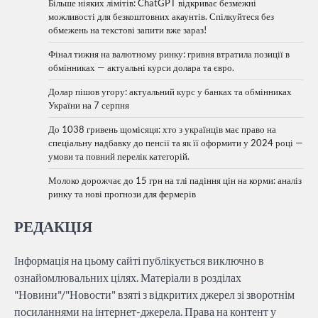
Більше ніяких лімітів: ChatGPT відкриває безмежні
можливості для безкоштовних акаунтів. Спілкуйтеся без
обмежень на текстові запити вже зараз!
Фінал тижня на валютному ринку: гривня втратила позиції в
обмінниках — актуальні курси долара та євро.
Долар пішов угору: актуальний курс у банках та обмінниках
України на 7 серпня
До 1038 гривень щомісяця: хто з українців має право на
спеціальну надбавку до пенсії та як її оформити у 2024 році —
умови та повний перелік категорій.
Молоко дорожчає до 15 грн на тлі падіння цін на корми: аналіз
ринку та нові прогнози для фермерів
РЕДАКЦІЯ
Інформація на цьому сайті публікується виключно в
ознайомлювальних цілях. Матеріали в розділах
"Новини"/"Новости" взяті з відкритих джерел зі зворотнім
посиланнями на інтернет-джерела. Права на контент у