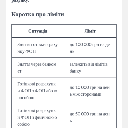
Коротко про ліміти
Ситуація
Ліміт
Зняття готівки з раху
до 100 000 грн на де
нку ФОП
нь
Зняття через банком
залежить від лімітів
ат
банку
Готівкові розрахунк
до 10 000 грн на ден
и ФОП з ФОП або ю
ь між сторонами
рособою
Готівкові розрахунк
до 50 000 грн на ден
и ФОП з фізичною о
ь
собою