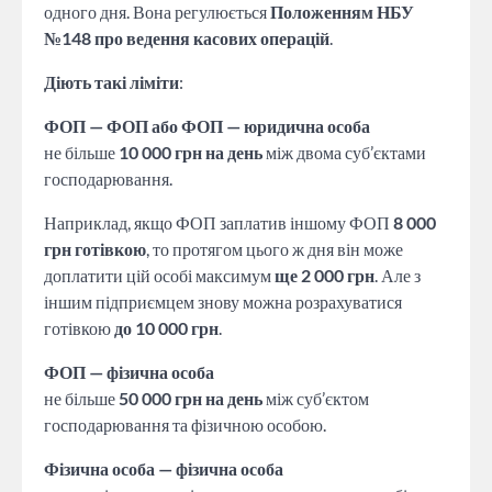
одного дня. Вона регулюється
Положенням НБУ
№148 про ведення касових операцій
.
Діють такі ліміти
:
ФОП — ФОП або ФОП — юридична особа
не більше
10 000 грн на день
між двома суб’єктами
господарювання.
Наприклад, якщо ФОП заплатив іншому ФОП
8 000
грн готівкою
, то протягом цього ж дня він може
доплатити цій особі максимум
ще 2 000 грн
. Але з
іншим підприємцем знову можна розрахуватися
готівкою
до 10 000 грн
.
ФОП — фізична особа
не більше
50 000 грн на день
між суб’єктом
господарювання та фізичною особою.
Фізична особа — фізична особа