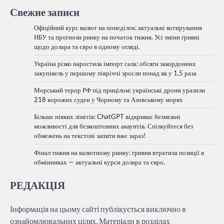
Свежие записи
Офіційний курс валют на понеділок: актуальні котирування
НБУ та прогнози ринку на початок тижня. Усі зміни гривні
щодо долара та євро в одному огляді.
Україна різко наростила імпорт сала: обсяги закордонних
закупівель у першому півріччі зросли понад як у 1,5 раза
Морський терор РФ під прицілом: українські дрони уразили
218 ворожих суден у Чорному та Азовському морях
Більше ніяких лімітів: ChatGPT відкриває безмежні
можливості для безкоштовних акаунтів. Спілкуйтеся без
обмежень на текстові запити вже зараз!
Фінал тижня на валютному ринку: гривня втратила позиції в
обмінниках — актуальні курси долара та євро.
РЕДАКЦІЯ
Інформація на цьому сайті публікується виключно в
ознайомлювальних цілях. Матеріали в розділах