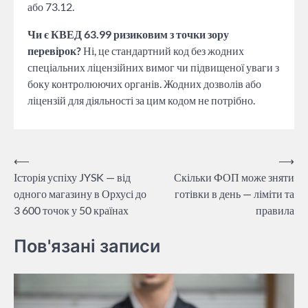
або 73.12.
Чи є КВЕД 63.99 ризиковим з точки зору
перевірок?
Ні, це стандартний код без жодних
спеціальних ліцензійних вимог чи підвищеної уваги з
боку контролюючих органів. Жодних дозволів або
ліцензій для діяльності за цим кодом не потрібно.
Навігація
⟵
⟶
Історія успіху JYSK — від
Скільки ФОП може зняти
записів
одного магазину в Орхусі до
готівки в день — ліміти та
3 600 точок у 50 країнах
правила
Пов'язані записи