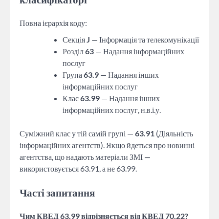
Повна ієрархія коду:
Секція
J
— Інформація та телекомунікації
Розділ
63
— Надання інформаційних
послуг
Група
63.9
— Надання інших
інформаційних послуг
Клас
63.99
— Надання інших
інформаційних послуг, н.в.і.у.
Суміжний клас у тій самій групі —
63.91
(Діяльність
інформаційних агентств). Якщо йдеться про новинні
агентства, що надають матеріали ЗМІ —
використовується 63.91, а не 63.99.
Часті запитання
Чим КВЕД 63.99 відрізняється від КВЕД 70.22?