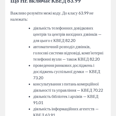
Що НЕ включає КВЕД 63.99
Важливо розуміти межі коду. До класу 63.99 не
належать:
діяльність телефонних довідкових
центрів та центрів вихідних дзвінків —
для цього є КВЕД 82.20
автоматичний розподіл дзвінків,
голосові системи відповіді, комп’ютерні
телефонні вузли — також КВЕД 82.20
проведення ринкових досліджень і
досліджень суспільної думки — КВЕД
73.20
консультування з питань комерційної
діяльності та управління — КВЕД 70.22
діяльність бібліотек і архівів — КВЕД
91.01
діяльність інформаційних агентств —
КВЕД 63.91