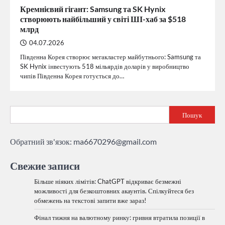
Кремнієвий гігант: Samsung та SK Hynix
створюють найбільший у світі ШІ-хаб за $518
млрд
04.07.2026
Південна Корея створює мегакластер майбутнього: Samsung та
SK Hynix інвестують 518 мільярдів доларів у виробництво
чипів Південна Корея готується до…
Пошук
Обратний зв'язок:
ma6670296@gmail.com
Свежие записи
Більше ніяких лімітів: ChatGPT відкриває безмежні
можливості для безкоштовних акаунтів. Спілкуйтеся без
обмежень на текстові запити вже зараз!
Фінал тижня на валютному ринку: гривня втратила позиції в