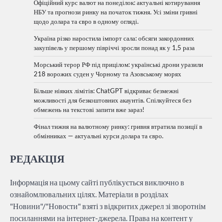
Офіційний курс валют на понеділок: актуальні котирування
НБУ та прогнози ринку на початок тижня. Усі зміни гривні
щодо долара та євро в одному огляді.
Україна різко наростила імпорт сала: обсяги закордонних
закупівель у першому півріччі зросли понад як у 1,5 раза
Морський терор РФ під прицілом: українські дрони уразили
218 ворожих суден у Чорному та Азовському морях
Більше ніяких лімітів: ChatGPT відкриває безмежні
можливості для безкоштовних акаунтів. Спілкуйтеся без
обмежень на текстові запити вже зараз!
Фінал тижня на валютному ринку: гривня втратила позиції в
обмінниках — актуальні курси долара та євро.
РЕДАКЦІЯ
Інформація на цьому сайті публікується виключно в
ознайомлювальних цілях. Матеріали в розділах
"Новини"/"Новости" взяті з відкритих джерел зі зворотнім
посиланнями на інтернет-джерела. Права на контент у