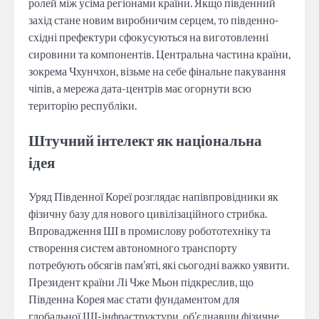
ролей між усіма регіонами країни. Якщо південний
захід стане новим виробничим серцем, то південно-
східні префектури сфокусуються на виготовленні
сировини та компонентів. Центральна частина країни,
зокрема Чхунчхон, візьме на себе фінальне пакування
чіпів, а мережа дата-центрів має огорнути всю
територію республіки.
Штучний інтелект як національна
ідея
Уряд Південної Кореї розглядає напівпровідники як
фізичну базу для нового цивілізаційного стрибка.
Впровадження ШІ в промислову робототехніку та
створення систем автономного транспорту
потребують обсягів пам’яті, які сьогодні важко уявити.
Президент країни Лі Чже Мьон підкреслив, що
Південна Корея має стати фундаментом для
глобальної ШІ-інфраструктури, об’єднавши фізичне