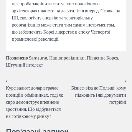
це спроба закріпити статус «технологічного
архітектора» планети на десятиліття вперед. Ставка на
ШІ, екологічну енергію та територіальну
реорганізацію може стати тим самим інструментом,
що забезпечить Кореї лідерство в епоху Четвертої
промислової революції.
Позначено
Samsung
,
Напівпровідники
,
Південна Корея
,
Штучний інтелект
Навігація
⟵
⟶
Курс валют: долар втрачає
Бізнес-віза до Польщі: кому
записів
позиції в обмінниках, тоді як
підходить і які документи
євро демонструє впевнене
потрібні
зростання. Що відбувається
на готівковому ринку?
Пов'язані записи