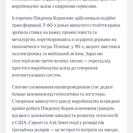
виробництво заліза з хмарними сервісами.
Історично Південна Корея вже здійснювала подібні
трансформації. У 60-х роках минулого століття країна
зробила ставку на важку промисловість та
металургію, перетворившись із аграрної держави на
економічного тигра. Пізніше, у 90-х, акцент змістився
на електроніку та мобільний зв’язок. Зараз ми
спостерігаємо третю велику хвилю — перехід від
простого виробництва заліза до створення
інтелектуальних систем.
Світове споживання напівпровідників стає дедалі
більше залежним від геополітики та логістики.
Створення замкнутого циклу виробництва всередині
країни робить Південну Корею ключовим гравцем,
від якого залежатиме швидкість розвитку технологій
у США, Європі та Азії. Інвестиції у розмірі пів
трильйона доларів — це не просто витрати на заводи,