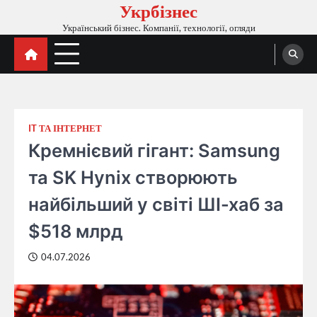
Укрбізнес
Перейти
до
Український бізнес. Компанії, технології, огляди
вмісту
IT ТА ІНТЕРНЕТ
Кремнієвий гігант: Samsung
та SK Hynix створюють
найбільший у світі ШІ-хаб за
$518 млрд
04.07.2026