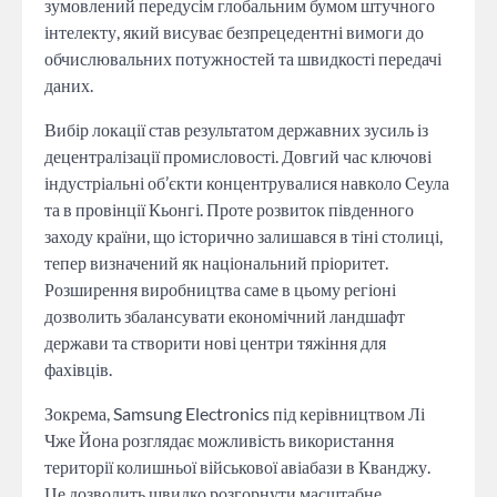
зумовлений передусім глобальним бумом штучного
інтелекту, який висуває безпрецедентні вимоги до
обчислювальних потужностей та швидкості передачі
даних.
Вибір локації став результатом державних зусиль із
децентралізації промисловості. Довгий час ключові
індустріальні об’єкти концентрувалися навколо Сеула
та в провінції Кьонгі. Проте розвиток південного
заходу країни, що історично залишався в тіні столиці,
тепер визначений як національний пріоритет.
Розширення виробництва саме в цьому регіоні
дозволить збалансувати економічний ландшафт
держави та створити нові центри тяжіння для
фахівців.
Зокрема, Samsung Electronics під керівництвом Лі
Чже Йона розглядає можливість використання
території колишньої військової авіабази в Кванджу.
Це дозволить швидко розгорнути масштабне