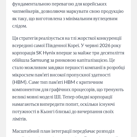
фундаментальною перевагою для корейських
чипмейкерів, дозволяючи маркувати свою продукцію
як таку, що виготовлена з мінімальним вуглецевим
слідом.
Ця стратегія реалізується на тлі жорсткої конкуренції
всередині самої Південної Кореї. У червні 2026 року
корпорація SK Hynix вперше за майже три десятиліття
обійшла Samsung за ринковою капіталізацією. Це
стало можливим завдяки першості компанії в розробці
мікросхем пам’яті високої пропускної здатності
(HBM). Саме тип пам’яті HBM є критичним
компонентом для графічних процесорів, що тренують
великі мовні моделі ШІ. Тепер обидві корпорації
намагаються випередити попит, оскільки існуючі
потужності в Кьонгі близькі до вичерпання своїх
лімітів.
Масштабний план інтеграції передбачає розподіл