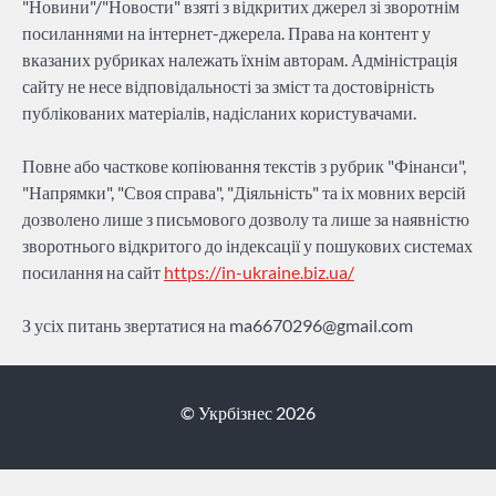
"Новини"/"Новости" взяті з відкритих джерел зі зворотнім
посиланнями на інтернет-джерела. Права на контент у
вказаних рубриках належать їхнім авторам. Адміністрація
сайту не несе відповідальності за зміст та достовірність
публікованих матеріалів, надісланих користувачами.
Повне або часткове копіювання текстів з рубрик "Фінанси",
"Напрямки", "Своя справа", "Діяльність" та іх мовних версій
дозволено лише з письмового дозволу та лише за наявністю
зворотнього відкритого до індексації у пошукових системах
посилання на сайт
https://in-ukraine.biz.ua/
З усіх питань звертатися на
ma6670296@gmail.com
© Укрбізнес 2026