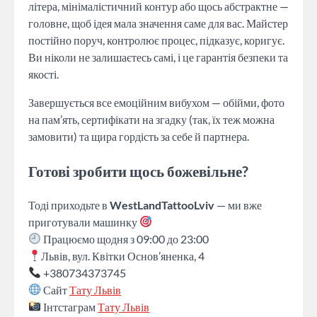
літера, мінімалістичний контур або щось абстрактне —
головне, щоб ідея мала значення саме для вас. Майстер
постійно поруч, контролює процес, підказує, коригує.
Ви ніколи не залишаєтесь самі, і це гарантія безпеки та
якості.
Завершується все емоційним вибухом — обійми, фото
на пам’ять, сертифікати на згадку (так, їх теж можна
замовити) та щира гордість за себе й партнера.
Готові зробити щось божевільне?
Тоді приходьте в
WestLandTattooLviv
— ми вже
приготували машинку
Працюємо щодня з 09:00 до 23:00
Львів, вул. Квітки Основ’яненка, 4
+380734373745
Сайт
Тату Львів
Інтстаграм
Тату Львів