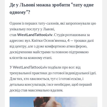
Де у Львові можна зробити “тату одне
одному”?
Одним із перших тату-салонів, які запропонували цю
унікальну послугу у Львові,
став
WestLandTattooLviv
. Студія розташована за
адресою: вул. Квітки Основ’яненка, 4 — трошки далі
від центру, але з дуже комфортною атмосферою,
досвідченими майстрами та повною підтримкою
клієнтів на кожному етапі.
У WestLandTattooLviv подбали про все: від
тренувальної практики до готової індивідуальної ідеї.
Для тих, хто хвилюється, тут є і готові ескізи, і
детальна консультація, і все необхідне, щоб перший
досвід став максимально вдалим.