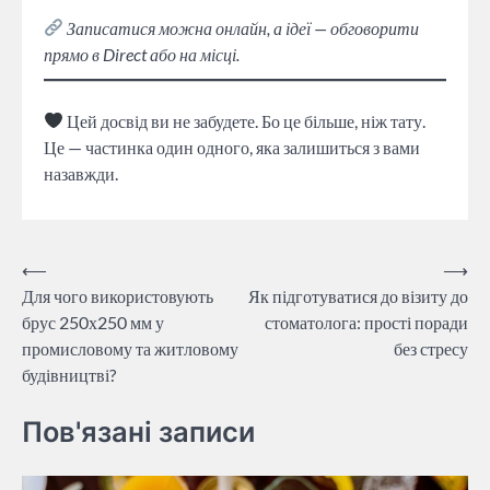
Записатися можна онлайн, а ідеї — обговорити
прямо в Direct або на місці.
Цей досвід ви не забудете. Бо це більше, ніж тату.
Це — частинка один одного, яка залишиться з вами
назавжди.
Навігація
⟵
⟶
Для чого використовують
Як підготуватися до візиту до
записів
брус 250х250 мм у
стоматолога: прості поради
промисловому та житловому
без стресу
будівництві?
Пов'язані записи