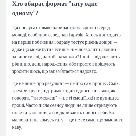
Хто обирає формат “тату одне
одному”?
Ця послуга стрімко набирає популярності серед
молоді, особливо серед пар і друзів. Хтось приходить
на перше побачення і одразу тестує рівень довіри —
адже що може бути чесніше, ніж дозволити людині
залишити слід на тобі назавжди? Інші — відзначають
річницю, день народження, або просто вирішують
зробити щось, що запам’ятається надовго.
Це не лише про результат — це про сам процес. Сміх,
тремтячі руки, підтримка один одного, погляди, які
говорять “ти зможеш” — це ті емоції, які не купиш за
гроші. Часто після сеансу люди не лише отримують
нове татуювання, а й відкривають нового себе. Бо
малювати на комусь тату — це не те саме, що замовити
каву.