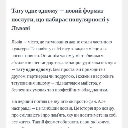
Тату одне одному — новий формат
послуги, що набирає популярності у
Львові
Львів — місто, де татуювання давно стали частиною
культури. Та навіть у світі тату завжди є місце для
чогось нового. Останнім часом у місті з’явилася
абсолютно нестандартна, але напрочуд цікава послуга
—
тату одне одному
. Ідея проста: ви приходите з
другом, партнером чи подругою, і кожен з вас робить
татуювання іншому — під наглядом майстра, у
безпечних умовах та з професійним обладнанням.
На перший погляд це звучить як просто фан. Але
насправді — це глибший досвід. Це історія про довіру,
про сміливість і про пам’ять, яку ви носитимете на собі
все життя. Такий формат обирають пари, які хочуть