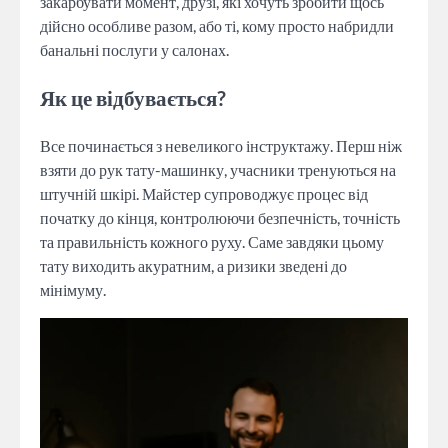
закарбувати момент, друзі, які хочуть зробити щось
дійсно особливе разом, або ті, кому просто набридли
банальні послуги у салонах.
Як це відбувається?
Все починається з невеликого інструктажу. Перш ніж
взяти до рук тату-машинку, учасники тренуються на
штучній шкірі. Майстер супроводжує процес від
початку до кінця, контролюючи безпечність, точність
та правильність кожного руху. Саме завдяки цьому
тату виходить акуратним, а ризики зведені до
мінімуму.