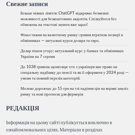
Свежие записи
Більше ніяких лімітів: ChatGPT відкриває безмежні
можливості для безкоштовних акаунтів. Спілкуйтеся без
обмежень на текстові запити вже зараз!
Фінал тижня на валютному ринку: гривня втратила позиції в
обмінниках — актуальні курси долара та євро.
Долар пішов угору: актуальний курс у банках та обмінниках
України на 7 серпня
До 1038 гривень щомісяця: хто з українців має право на
спеціальну надбавку до пенсії та як її оформити у 2024 році —
умови та повний перелік категорій.
Молоко дорожчає до 15 грн на тлі падіння цін на корми: аналіз
ринку та нові прогнози для фермерів
РЕДАКЦІЯ
Інформація на цьому сайті публікується виключно в
ознайомлювальних цілях. Матеріали в розділах