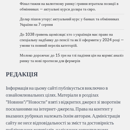
Фінал тижня на валютному ринку: гривня втратила позиції в
обмінниках — актуальні курси долара та євро.
Долар пішов угору: актуальний курс у банках та обмінниках
України на 7 серпня
До 1038 гривень щомісяця: хто з українців має право на
спеціальну надбавку до пенсії та як її оформити у 2024 році —
умови та повний перелік категорій.
Молоко дорожчає до 15 грн на тлі падіння цін на корми: аналіз
ринку та нові прогнози для фермерів
РЕДАКЦІЯ
Інформація на цьому сайті публікується виключно в
ознайомлювальних цілях. Матеріали в розділах
"Новини"/"Новости" взяті з відкритих джерел зі зворотнім
посиланнями на інтернет-джерела. Права на контент у
вказаних рубриках належать їхнім авторам. Адміністрація
сайту не несе відповідальності за зміст та достовірність
публікованих матеріалів, надісланих користувачами.