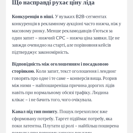
Що насправді рухає ціну ліда
Конкуренція в ніші.
У вузьких B2B-сегментах
конкуренція в рекламному аукціоні часто нижча, ніж у
масовому ринку. Менше рекламодавців б’ються за
один запит – нижчий CPC – нижча ціна заявки. Це не
завжди очевидно на старті, але порівняння кейсів
підтверджує закономірність.
Відповідність між оголошенням і посадковою
сторінкою.
Коли запит, текст оголошення і лендинг
говорять про одне і те саме – конверсія вища. Розрив
між ними – найпоширеніша причина дорогих лідів
навіть при нормальному обсязі трафіку. Людина
клікає – і не бачить того, чого очікувала.
Канал під тип попиту.
Пошук перехоплює вже
сформовану потребу. Таргет підіймає потребу, яка
поки латентна. Плутати ці ролі – найбільш поширена
помилка при першому запуску реклами.