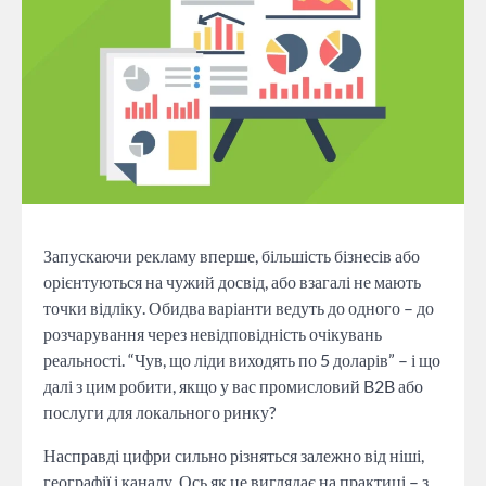
Запускаючи рекламу вперше, більшість бізнесів або
орієнтуються на чужий досвід, або взагалі не мають
точки відліку. Обидва варіанти ведуть до одного – до
розчарування через невідповідність очікувань
реальності. “Чув, що ліди виходять по 5 доларів” – і що
далі з цим робити, якщо у вас промисловий B2B або
послуги для локального ринку?
Насправді цифри сильно різняться залежно від ніші,
географії і каналу. Ось як це виглядає на практиці – з