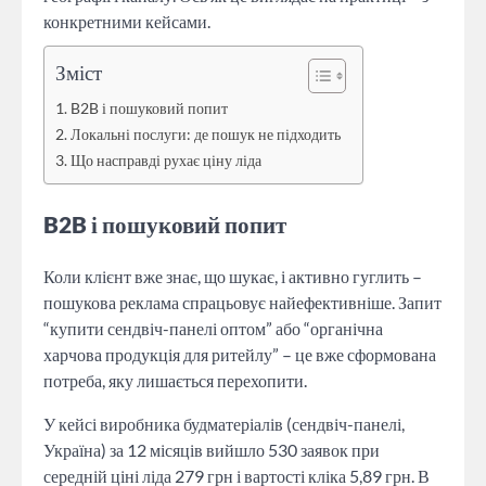
конкретними кейсами.
Зміст
B2B і пошуковий попит
Локальні послуги: де пошук не підходить
Що насправді рухає ціну ліда
B2B і пошуковий попит
Коли клієнт вже знає, що шукає, і активно гуглить –
пошукова реклама спрацьовує найефективніше. Запит
“купити сендвіч-панелі оптом” або “органічна
харчова продукція для ритейлу” – це вже сформована
потреба, яку лишається перехопити.
У кейсі виробника будматеріалів (сендвіч-панелі,
Україна) за 12 місяців вийшло 530 заявок при
середній ціні ліда 279 грн і вартості кліка 5,89 грн. В