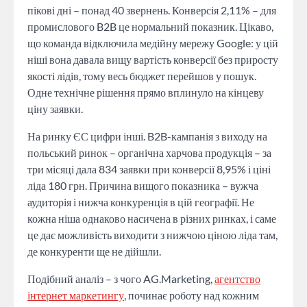
пікові дні – понад 40 звернень. Конверсія 2,11% – для
промислового B2B це нормальний показник. Цікаво,
що команда відключила медійну мережу Google: у цій
ніші вона давала вищу вартість конверсії без приросту
якості лідів, тому весь бюджет перейшов у пошук.
Одне технічне рішення прямо вплинуло на кінцеву
ціну заявки.
На ринку ЄС цифри інші. B2B-кампанія з виходу на
польський ринок – органічна харчова продукція – за
три місяці дала 834 заявки при конверсії 8,95% і ціні
ліда 180 грн. Причина вищого показника – вужча
аудиторія і нижча конкуренція в цій географії. Не
кожна ніша однаково насичена в різних ринках, і саме
це дає можливість виходити з нижчою ціною ліда там,
де конкуренти ще не дійшли.
Подібний аналіз – з чого AG.Marketing,
агентство
інтернет маркетингу
, починає роботу над кожним