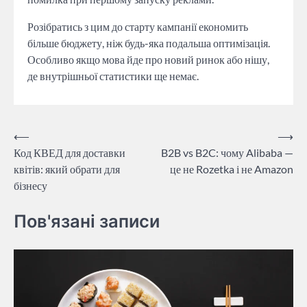
Розібратись з цим до старту кампанії економить
більше бюджету, ніж будь-яка подальша оптимізація.
Особливо якщо мова йде про новий ринок або нішу,
де внутрішньої статистики ще немає.
Навігація
⟵
⟶
Код КВЕД для доставки
B2B vs B2C: чому Alibaba —
записів
квітів: який обрати для
це не Rozetka і не Amazon
бізнесу
Пов'язані записи