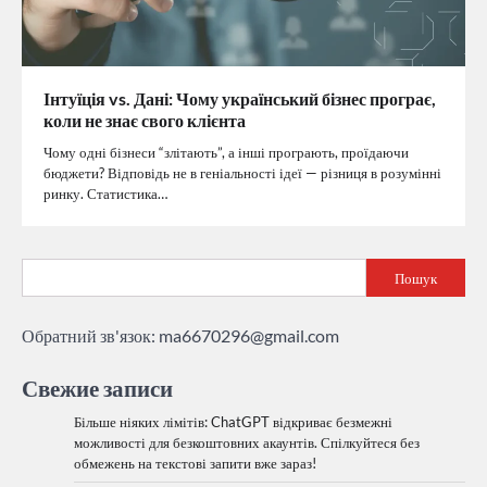
Інтуїція vs. Дані: Чому український бізнес програє,
коли не знає свого клієнта
Чому одні бізнеси “злітають”, а інші програють, проїдаючи
бюджети? Відповідь не в геніальності ідеї — різниця в розумінні
ринку. Статистика…
Пошук
Обратний зв'язок:
ma6670296@gmail.com
Свежие записи
Більше ніяких лімітів: ChatGPT відкриває безмежні
можливості для безкоштовних акаунтів. Спілкуйтеся без
обмежень на текстові запити вже зараз!