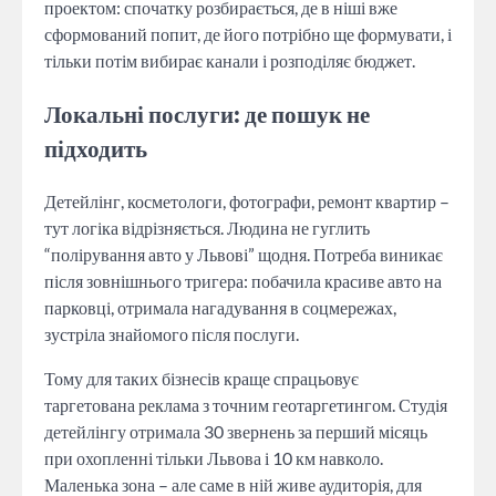
проектом: спочатку розбирається, де в ніші вже
сформований попит, де його потрібно ще формувати, і
тільки потім вибирає канали і розподіляє бюджет.
Локальні послуги: де пошук не
підходить
Детейлінг, косметологи, фотографи, ремонт квартир –
тут логіка відрізняється. Людина не гуглить
“полірування авто у Львові” щодня. Потреба виникає
після зовнішнього тригера: побачила красиве авто на
парковці, отримала нагадування в соцмережах,
зустріла знайомого після послуги.
Тому для таких бізнесів краще спрацьовує
таргетована реклама з точним геотаргетингом. Студія
детейлінгу отримала 30 звернень за перший місяць
при охопленні тільки Львова і 10 км навколо.
Маленька зона – але саме в ній живе аудиторія, для