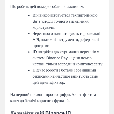
Що робить цей номер особливо важливим:
Він використовується техпідтримкою
Binance для точного визначення
користувача;
Через нього налаштовують торговельні
API, платіжні інструменти, реферальні
програми;
ID потрібен для отримання переказів у
системі Binance Pay – це як номер
картки, тільки всередині криптовсесвіту;
Під час роботи з ботами і зовнішніми
сервісами найчастіше запитують саме
цей ідентифікатор.
На перший погляд – просто цифри. Але за фактом –
ключ до безлічі корисних функцій.
Де знайти свій Binance ID