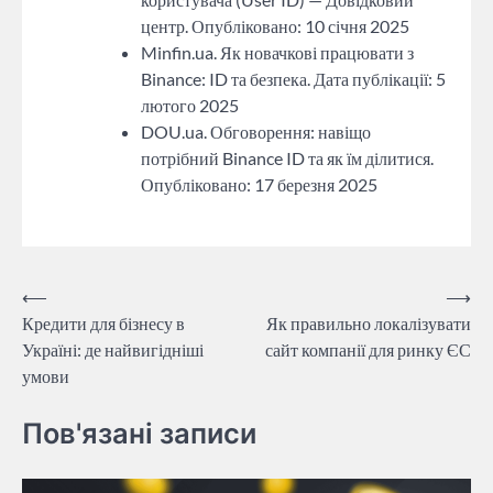
центр. Опубліковано: 10 січня 2025
Minfin.ua. Як новачкові працювати з
Binance: ID та безпека. Дата публікації: 5
лютого 2025
DOU.ua. Обговорення: навіщо
потрібний Binance ID та як їм ділитися.
Опубліковано: 17 березня 2025
Навігація
⟵
⟶
Кредити для бізнесу в
Як правильно локалізувати
записів
Україні: де найвигідніші
сайт компанії для ринку ЄС
умови
Пов'язані записи