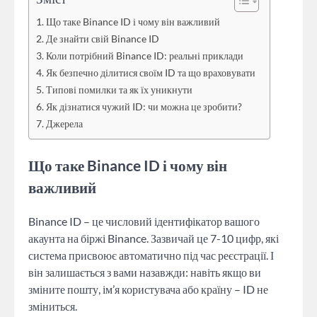
Що таке Binance ID і чому він важливий
Де знайти свій Binance ID
Коли потрібний Binance ID: реальні приклади
Як безпечно ділитися своїм ID та що враховувати
Типові помилки та як їх уникнути
Як дізнатися чужий ID: чи можна це зробити?
Джерела
Що таке Binance ID і чому він
важливий
Binance ID – це числовий ідентифікатор вашого
акаунта на біржі Binance. Зазвичай це 7-10 цифр, які
система присвоює автоматично під час реєстрації. І
він залишається з вами назавжди: навіть якщо ви
зміните пошту, ім’я користувача або країну – ID не
зміниться.