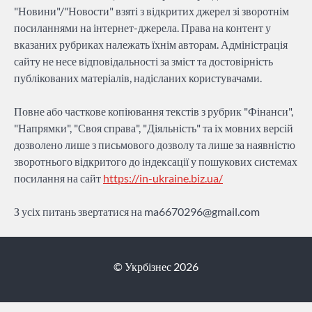
"Новини"/"Новости" взяті з відкритих джерел зі зворотнім
посиланнями на інтернет-джерела. Права на контент у
вказаних рубриках належать їхнім авторам. Адміністрація
сайту не несе відповідальності за зміст та достовірність
публікованих матеріалів, надісланих користувачами.
Повне або часткове копіювання текстів з рубрик "Фінанси",
"Напрямки", "Своя справа", "Діяльність" та іх мовних версій
дозволено лише з письмового дозволу та лише за наявністю
зворотнього відкритого до індексації у пошукових системах
посилання на сайт
https://in-ukraine.biz.ua/
З усіх питань звертатися на
ma6670296@gmail.com
© Укрбізнес 2026