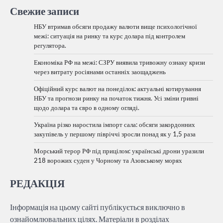
Свежие записи
НБУ втримав обсяги продажу валюти вище психологічної
межі: ситуація на ринку та курс долара під контролем
регулятора.
Економіка РФ на межі: СЗРУ виявила тривожну ознаку кризи
через витрату росіянами останніх заощаджень
Офіційний курс валют на понеділок: актуальні котирування
НБУ та прогнози ринку на початок тижня. Усі зміни гривні
щодо долара та євро в одному огляді.
Україна різко наростила імпорт сала: обсяги закордонних
закупівель у першому півріччі зросли понад як у 1,5 раза
Морський терор РФ під прицілом: українські дрони уразили
218 ворожих суден у Чорному та Азовському морях
РЕДАКЦІЯ
Інформація на цьому сайті публікується виключно в
ознайомлювальних цілях. Матеріали в розділах