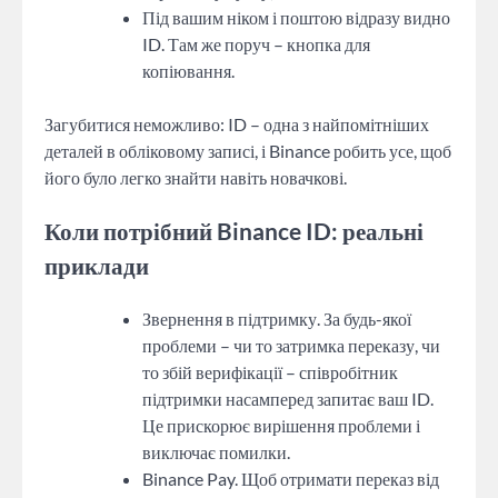
Під вашим ніком і поштою відразу видно
ID. Там же поруч – кнопка для
копіювання.
Загубитися неможливо: ID – одна з найпомітніших
деталей в обліковому записі, і Binance робить усе, щоб
його було легко знайти навіть новачкові.
Коли потрібний Binance ID: реальні
приклади
Звернення в підтримку. За будь-якої
проблеми – чи то затримка переказу, чи
то збій верифікації – співробітник
підтримки насамперед запитає ваш ID.
Це прискорює вирішення проблеми і
виключає помилки.
Binance Pay. Щоб отримати переказ від