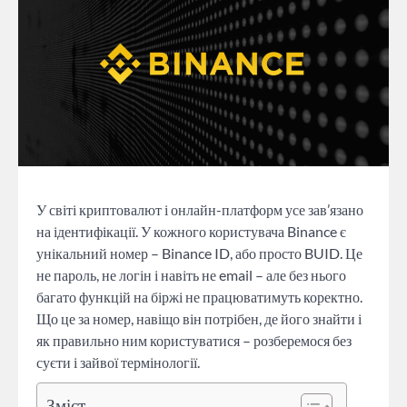
У світі криптовалют і онлайн-платформ усе зав’язано
на ідентифікації. У кожного користувача Binance є
унікальний номер – Binance ID, або просто BUID. Це
не пароль, не логін і навіть не email – але без нього
багато функцій на біржі не працюватимуть коректно.
Що це за номер, навіщо він потрібен, де його знайти і
як правильно ним користуватися – розберемося без
суєти і зайвої термінології.
Зміст