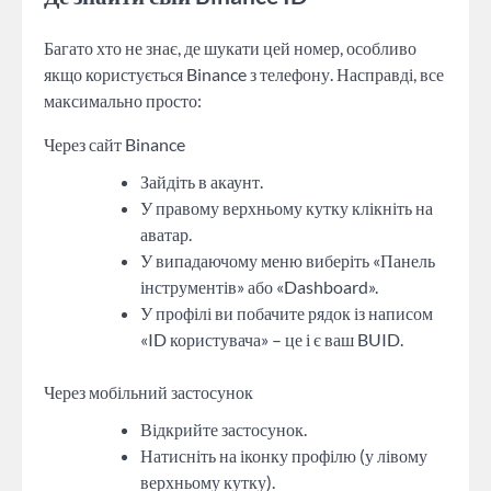
Багато хто не знає, де шукати цей номер, особливо
якщо користується Binance з телефону. Насправді, все
максимально просто:
Через сайт Binance
Зайдіть в акаунт.
У правому верхньому кутку клікніть на
аватар.
У випадаючому меню виберіть «Панель
інструментів» або «Dashboard».
У профілі ви побачите рядок із написом
«ID користувача» – це і є ваш BUID.
Через мобільний застосунок
Відкрийте застосунок.
Натисніть на іконку профілю (у лівому
верхньому кутку).