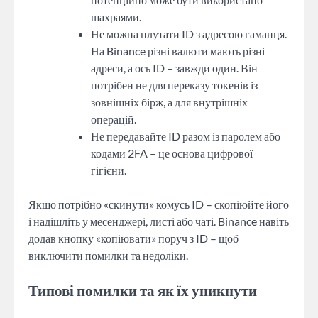
шахраями.
Не можна плутати ID з адресою гаманця.
На Binance різні валюти мають різні
адреси, а ось ID – завжди один. Він
потрібен не для переказу токенів із
зовнішніх бірж, а для внутрішніх
операцій.
Не передавайте ID разом із паролем або
кодами 2FA – це основа цифрової
гігієни.
Якщо потрібно «скинути» комусь ID – скопіюйте його
і надішліть у месенджері, листі або чаті. Binance навіть
додав кнопку «копіювати» поруч з ID – щоб
виключити помилки та недоліки.
Типові помилки та як їх уникнути