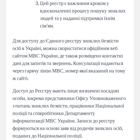
Цей реєстр є важливим кроком у
вдосконаленні процесу пошуку зниклих
людей та у наданні підтримки їхнім
сім’ям.
Для доступу до Єдиного реєстру зниклих безвісти
осіб в Україні, можна скористатися офіційним веб
сайтом МВС України, де також розміщено контактні
дані для запитів та звернень. Консультації надаються
через гарячу лінію МВС, номер якої вказаний на тому
ж сайті.
Доступ до Реєстру мають лише визначені посадові
особи, зокрема представники Офісу Уповноваженого
з питань зниклих безвісти, працівники Національної
поліції та співробітники Департаменту
інформатизації МВС України. Записи до реєстру
формуються на основі заяв від родичів зниклих осіб,
поданих до Національної поліції.