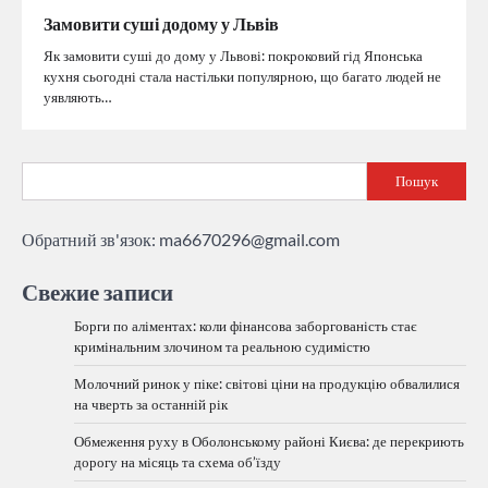
Замовити суші додому у Львів
Як замовити суші до дому у Львові: покроковий гід Японська
кухня сьогодні стала настільки популярною, що багато людей не
уявляють…
Пошук
Обратний зв'язок:
ma6670296@gmail.com
Свежие записи
Борги по аліментах: коли фінансова заборгованість стає
кримінальним злочином та реальною судимістю
Молочний ринок у піке: світові ціни на продукцію обвалилися
на чверть за останній рік
Обмеження руху в Оболонському районі Києва: де перекриють
дорогу на місяць та схема об’їзду