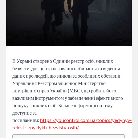
В Україні створено Єдиний реєстр осіб, зниклих
безвісти, для централізованого збирання та ведення
даних про людей, що зникли за особливих обставин.
Управління Реєстром здійснює Міністерство
внутрішніх справ України (МВС), що робить його
важливим інструментом у забезпеченні ефективного
пошуку зниклих осіб. Більше інформації на тему
доступне за
посиланням:
https://youcontrol.com.ua/topics/yedynyy-
reiestr-znyklykh-bezvisty-osib/
.