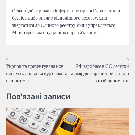
Отже, щоб отримати інформацію про осіб, що зникли
безвісти, або витяг з відповідного реєстру, слід
звертатися до Єдиного реєстру, який управляється
Міністерством внутрішніх справ України.
Навігація
⟵
⟶
Укрпошта презентувала нові
РФ заробляє в ЄС десятки
записів
послуги: доставка кур’єром та
мільярдів євро попри санкції
в поштомат
― хто їй допомагає
Пов'язані записи