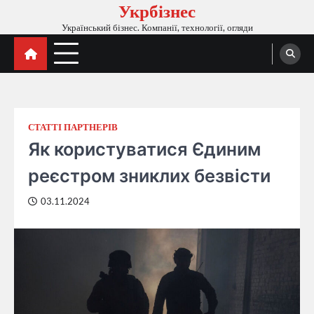
Укрбізнес
Перейти
до
Український бізнес. Компанії, технології, огляди
вмісту
СТАТТІ ПАРТНЕРІВ
Як користуватися Єдиним
реєстром зниклих безвісти
03.11.2024