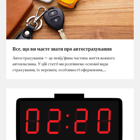
Все, що ви маєте знати про автострахування
Автострахування — це невiд’фмна частина життя кожного
автовласника. У цiй статтi ми розглянемо основнi види
страхування, їх переваги, особливостi оформлення,…