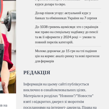
курси долара та євро.
Долар пішов угору: актуальний курс у
банках та обмінниках України на 7 серпня
До 1038 гривень щомісяця: хто з українців
має право на спеціальну надбавку до пенсії
та як її оформити у 2024 році — умови та
повний перелік категорій.
Молоко дорожчає до 15 грн на тлі падіння
цін на корми: аналіз ринку та нові прогнози
для фермерів
РЕДАКЦІЯ
Інформація на цьому сайті публікується
виключно в ознайомлювальних цілях.
Матеріали в розділах "Новини"/"Новости"
взяті з відкритих джерел зі зворотнім
ив на
посиланнями на інтернет-джерела. Права на