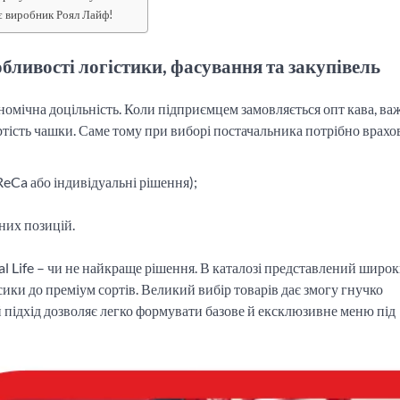
є виробник Роял Лайф!
бливості логістики, фасування та закупівель
номічна доцільність. Коли підприємцем замовляється опт кава, ва
артість чашки. Саме тому при виборі постачальника потрібно врахо
eCa або індивідуальні рішення);
них позицій.
al Life – чи не найкраще рішення. В каталозі представлений широ
сики до преміум сортів. Великий вибір товарів дає змогу гнучко
й підхід дозволяє легко формувати базове й ексклюзивне меню під