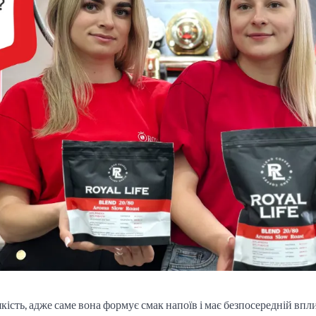
ість, адже саме вона формує смак напоїв і має безпосередній впл