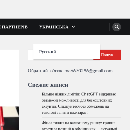
І ПАРТНЕРІВ
УКРАЇНСЬКА
Русский
Пошук
Обратний зв'язок:
ma6670296@gmail.com
Свежие записи
Більше ніяких лімітів: ChatGPT відкриває
безмежні можливості для безкоштовних
акаунтів. Спілкуйтеся без обмежень на
текстові запити вже зараз!
Фінал тижня на валютному ринку: гривня
втратила позиції в обмінниках — актуальні