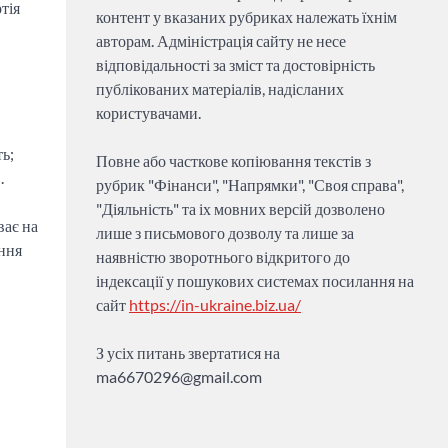
тія
контент у вказаних рубриках належать їхнім
авторам. Адміністрація сайту не несе
відповідальності за зміст та достовірність
публікованих матеріалів, надісланих
користувачами.
ть;
Повне або часткове копіювання текстів з
.
рубрик "Фінанси", "Напрямки", "Своя справа",
"Діяльність" та іх мовних версій дозволено
ває на
лише з письмового дозволу та лише за
ання
наявністю зворотнього відкритого до
індексації у пошукових системах посилання на
сайт
https://in-ukraine.biz.ua/
З усіх питань звертатися на
ma6670296@gmail.com