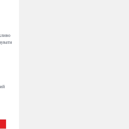
жливо
вувати
кий