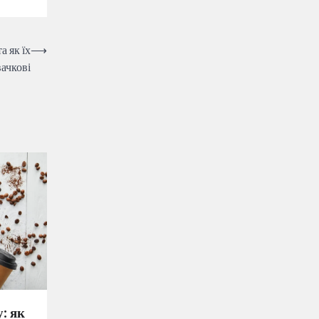
а як їх
⟶
ачкові
: як