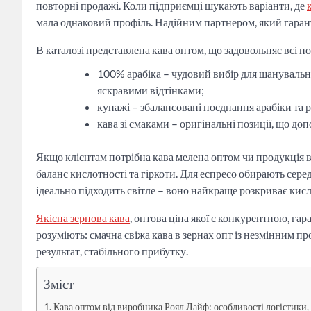
повторні продажі. Коли підприємці шукають варіанти, де
мала однаковий профіль. Надійним партнером, який гарант
В каталозі представлена кава оптом, що задовольняє всі по
100% арабіка – чудовий вибір для шанувальни
яскравими відтінками;
купажі – збалансовані поєднання арабіки та р
кава зі смаками – оригінальні позиції, що до
Якщо клієнтам потрібна кава мелена оптом чи продукція в 
баланс кислотності та гіркоти. Для еспресо обирають сер
ідеально підходить світле – воно найкраще розкриває кисл
Якісна
зернова кава
, оптова ціна якої є конкурентною, га
розуміють: смачна свіжа кава в зернах опт із незмінним пр
результат, стабільного прибутку.
Зміст
Кава оптом від виробника Роял Лайф: особливості логістики,