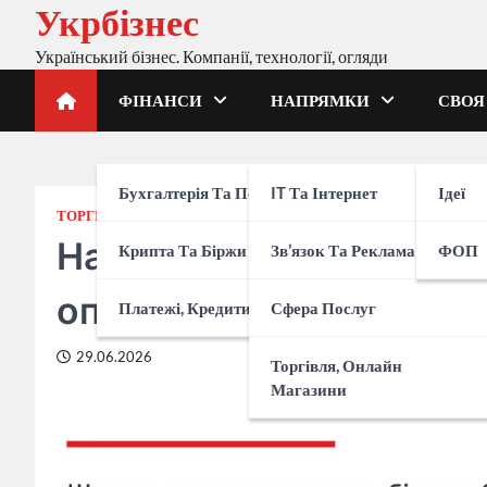
Укрбізнес
Перейти
до
Український бізнес. Компанії, технології, огляди
вмісту
ФІНАНСИ
НАПРЯМКИ
СВОЯ
Бухгалтерія Та Податки
IT Та Інтернет
Ідеї
ТОРГІВЛЯ, ОНЛАЙН МАГАЗИНИ
НАПРЯМКИ
На що звертати увагу 
Крипта Та Біржи
Зв’язок Та Реклама
ФОП
оптом? Чек-лист для б
Платежі, Кредити, Банки
Сфера Послуг
29.06.2026
Торгівля, Онлайн
Магазини