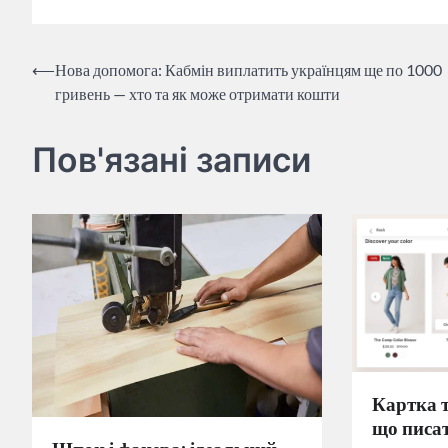
Навігація
⟵
Нова допомога: Кабмін виплатить українцям ще по 1000
гривень — хто та як може отримати кошти
записів
Пов'язані записи
Картка т
що писа