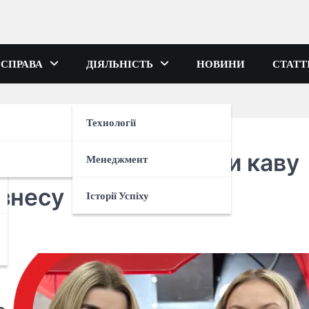
 СПРАВА
ДІЯЛЬНІСТЬ
НОВИНИ
СТАТТ
Технології
якщо плануєте купити каву
Менеджмент
ізнесу
Історії Успіху