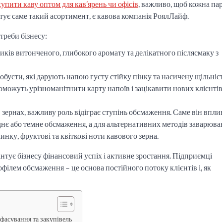
купити каву оптом
для кав’ярень чи офісів
, важливо, щоб кожна пар
ує саме такий асортимент, є кавова компанія РоялЛайф.
треби бізнесу:
ків витонченого, глибокого аромату та делікатного післясмаку з
обусти, які дарують напою густу стійку пінку та насичену щільніс
поможуть урізноманітнити карту напоїв і зацікавити нових клієнтів
зернах, важливу роль відіграє ступінь обсмаження. Саме він впли
еднє або темне обсмаження, а для альтернативних методів заварюв
инку, фруктові та квіткові ноти кавового зерна.
рантує бізнесу фінансовий успіх і активне зростання. Підприємці
офілем обсмаження – це основа постійного потоку клієнтів і, як
 фасування та закупівель