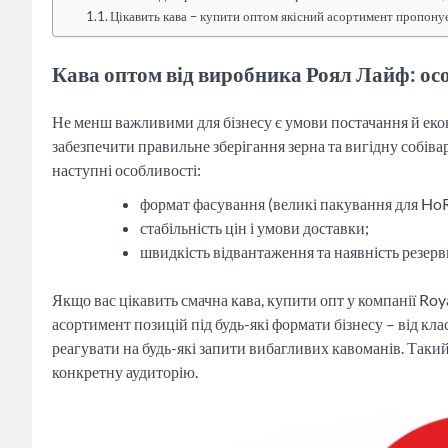
Цікавить кава – купити оптом якісний асортимент пропону
Кава оптом від виробника Роял Лайф: осо
Не менш важливими для бізнесу є умови постачання й еко
забезпечити правильне зберігання зерна та вигідну собів
наступні особливості:
формат фасування (великі пакування для HoR
стабільність цін і умови доставки;
швидкість відвантаження та наявність резерв
Якщо вас цікавить смачна кава, купити опт у компанії Roy
асортимент позицій під будь-які формати бізнесу – від кла
реагувати на будь-які запити вибагливих кавоманів. Таки
конкретну аудиторію.