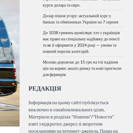
курси долара та євро.
Долар пішов угору: актуальний курс у
банках та обмінниках України на 7 серпня
До 1038 гривень щомісяця: хто з українців
має право на спеціальну надбавку до пенсії
та як її оформити у 2024 році — умови та
повний перелік категорій.
Молоко дорожчає до 15 грн на тлі падіння
цін на корми: аналіз ринку та нові прогнози
для фермерів
РЕДАКЦІЯ
Інформація на цьому сайті публікується
виключно в ознайомлювальних цілях.
Матеріали в розділах "Новини"/"Новости"
взяті з відкритих джерел зі зворотнім
посиланнями на інтернет-джерела. Права на