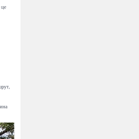
 це
шрут,
дина