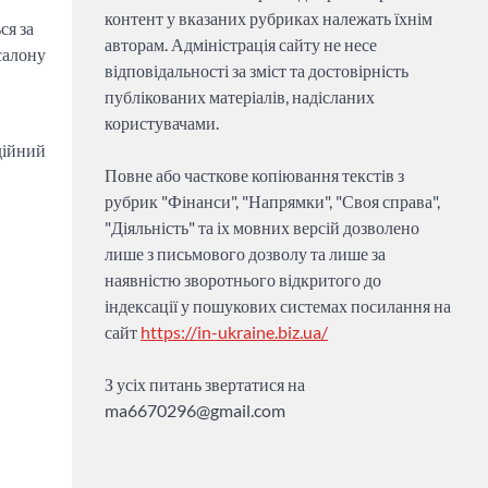
контент у вказаних рубриках належать їхнім
ся за
авторам. Адміністрація сайту не несе
салону
відповідальності за зміст та достовірність
публікованих матеріалів, надісланих
користувачами.
адійний
Повне або часткове копіювання текстів з
рубрик "Фінанси", "Напрямки", "Своя справа",
"Діяльність" та іх мовних версій дозволено
лише з письмового дозволу та лише за
наявністю зворотнього відкритого до
індексації у пошукових системах посилання на
сайт
https://in-ukraine.biz.ua/
З усіх питань звертатися на
ma6670296@gmail.com