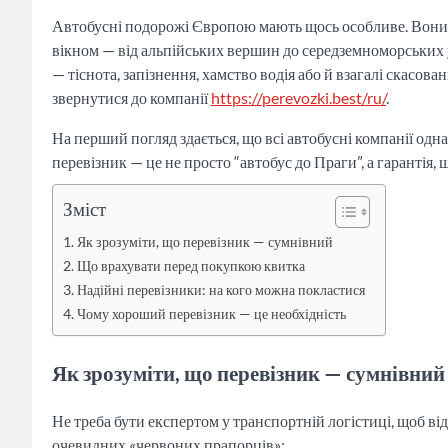
Автобусні подорожі Європою мають щось особливе. Вони по
вікном — від альпійських вершин до середземноморських у
— тіснота, запізнення, хамство водія або й взагалі скасов
звернутися до компанії
https://perevozki.best/ru/
.
На перший погляд здається, що всі автобусні компанії одна
перевізник — це не просто “автобус до Праги”, а гарантія, 
Зміст
Як зрозуміти, що перевізник — сумнівний
Що врахувати перед покупкою квитка
Надійні перевізники: на кого можна покластися
Чому хороший перевізник — це необхідність
Як зрозуміти, що перевізник — сумнівний
Не треба бути експертом у транспортній логістиці, щоб ві
очевидних «червоних прапорців»: