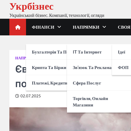
Укрбізнес
Перейти
до
Український бізнес. Компанії, технології, огляди
вмісту
ФІНАНСИ
НАПРЯМКИ
СВОЯ
Бухгалтерія Та Податки
IT Та Інтернет
Ідеї
НАПРЯМКИ
СФЕРА ПОСЛУГ
Європою на автобусі: я
Крипта Та Біржи
Зв’язок Та Реклама
ФОП
поганого перевізника
Платежі, Кредити, Банки
Сфера Послуг
02.07.2025
Торгівля, Онлайн
Магазини