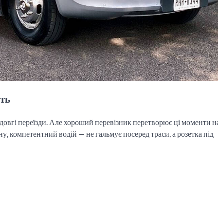
сть
 і довгі переїзди. Але хороший перевізник перетворює ці моменти н
ину, компетентний водій — не гальмує посеред траси, а розетка під