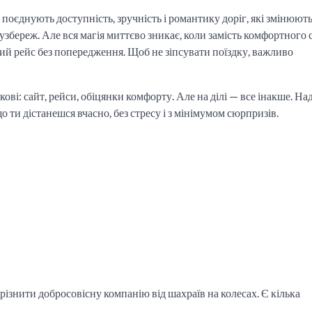
єднують доступність, зручність і романтику доріг, які змінюють
збереж. Але вся магія миттєво зникає, коли замість комфортного 
аний рейс без попередження. Щоб не зіпсувати поїздку, важливо
кові: сайт, рейси, обіцянки комфорту. Але на ділі — все інакше. Н
що ти дістанешся вчасно, без стресу і з мінімумом сюрпризів.
дрізнити добросовісну компанію від шахраїв на колесах. Є кілька