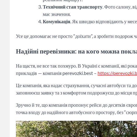
Технічний стан транспорту
. Фото салону, в
має значення.
Комунікація
. Як швидко відповідають у мес
Усе це допомагає не просто “доїхати”, а зробити подорож
Надійні перевізники: на кого можна покл
На щастя, не все так похмуро. В Україні є компанії, які р
прикладів — компанія perevozki.best –
https://perevozki.b
Це компанія, яка надає страхування, сучасні автобуси та 
заповнюєш заявку та з комфортом подорожуєш до місця п
Зручно й те, що компанія пропонує рейси до десятків євро
точка входу до надійного автобусного простору, без “сюрп