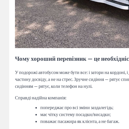
Чому хороший перевізник — це необхідні
У подорожі автобусом може бути все: і затори на кордоні,
частину досвіду, а не на стрес. Зручне сидіння — рятує сп
сидінням — рятує, коли телефон на нулі.
Справді надійна компанія:
попереджає про всі зміни заздалегідь;
має чітку систему посадки/висадки;
поважає пасажира як клієнта, а не багаж.