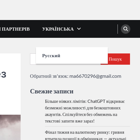
І ПАРТНЕРІВ
УКРАЇНСЬКА
Русский
Пошук
ез
Обратний зв'язок:
ma6670296@gmail.com
Свежие записи
Більше ніяких лімітів: ChatGPT відкриває
безмежні можливості для безкоштовних
акаунтів. Спілкуйтеся без обмежень на
текстові запити вже зараз!
Фінал тижня на валютному ринку: гривня
втратила позиції в обмінниках — актуальні