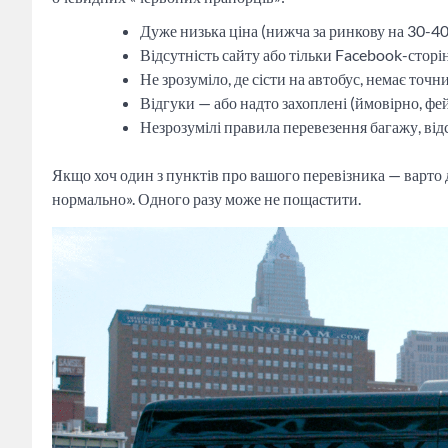
Дуже низька ціна (нижча за ринкову на 30-4
Відсутність сайту або тільки Facebook-стор
Не зрозуміло, де сісти на автобус, немає точн
Відгуки — або надто захоплені (ймовірно, фей
Незрозумілі правила перевезення багажу, від
Якщо хоч один з пунктів про вашого перевізника — варто д
нормально». Одного разу може не пощастити.