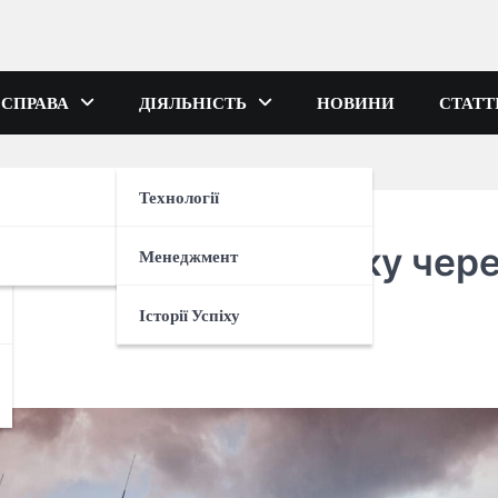
 СПРАВА
ДІЯЛЬНІСТЬ
НОВИНИ
СТАТТ
Технології
к не зіпсувати поїздку чер
Менеджмент
Історії Успіху