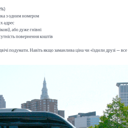
0%)
інка з одним номером
их адрес
кові), або дуже гнівні
сутність повернення коштів
вічі подумати. Навіть якщо заманлива ціна чи «їздили друзі — все