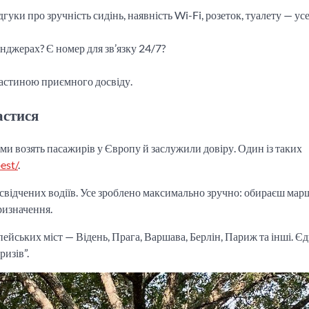
ідгуки про зручність сидінь, наявність Wi-Fi, розеток, туалету — усе
енджерах? Є номер для зв’язку 24/7?
 частиною приємного досвіду.
астися
оками возять пасажирів у Європу й заслужили довіру. Один із таких
est/
.
досвідчених водіїв. Усе зроблено максимально зручно: обираєш мар
ризначення.
пейських міст — Відень, Прага, Варшава, Берлін, Париж та інші. Є
ризів”.