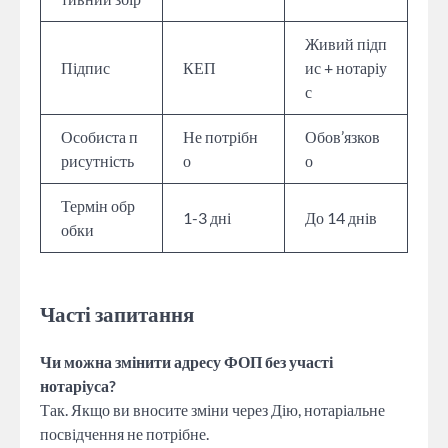
Живий підп
Підпис
КЕП
ис + нотаріу
с
Особиста п
Не потрібн
Обов’язков
рисутність
о
о
Термін обр
1-3 дні
До 14 днів
обки
Часті запитання
Чи можна змінити адресу ФОП без участі
нотаріуса?
Так. Якщо ви вносите зміни через Дію, нотаріальне
посвідчення не потрібне.