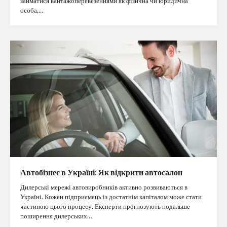
займатися вантажоперевезеннями як фізична чи юридична
особа,…
Автобізнес в Україні: Як відкрити автосалон
Дилерські мережі автовиробників активно розвиваються в
Україні. Кожен підприємець із достатнім капіталом може стати
частиною цього процесу. Експерти прогнозують подальше
поширення дилерських…