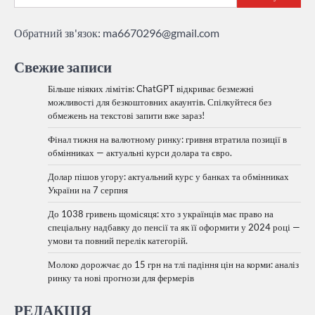
Обратний зв'язок:
ma6670296@gmail.com
Свежие записи
Більше ніяких лімітів: ChatGPT відкриває безмежні
можливості для безкоштовних акаунтів. Спілкуйтеся без
обмежень на текстові запити вже зараз!
Фінал тижня на валютному ринку: гривня втратила позиції в
обмінниках — актуальні курси долара та євро.
Долар пішов угору: актуальний курс у банках та обмінниках
України на 7 серпня
До 1038 гривень щомісяця: хто з українців має право на
спеціальну надбавку до пенсії та як її оформити у 2024 році —
умови та повний перелік категорій.
Молоко дорожчає до 15 грн на тлі падіння цін на корми: аналіз
ринку та нові прогнози для фермерів
РЕДАКЦІЯ