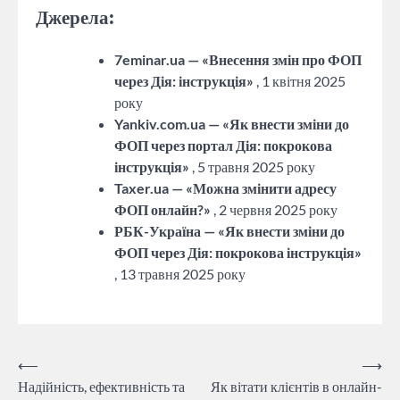
Джерела:
7eminar.ua — «Внесення змін про ФОП
через Дія: інструкція»
, 1 квітня 2025
року
Yankiv.com.ua — «Як внести зміни до
ФОП через портал Дія: покрокова
інструкція»
, 5 травня 2025 року
Taxer.ua — «Можна змінити адресу
ФОП онлайн?»
, 2 червня 2025 року
РБК-Україна — «Як внести зміни до
ФОП через Дія: покрокова інструкція»
, 13 травня 2025 року
Навігація
⟵
⟶
Надійність, ефективність та
Як вітати клієнтів в онлайн-
записів