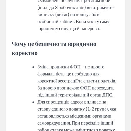
«Замовлені послуги». Протягом доби
(іноді до 3 робочих днів) ви отримуєте
виписку (витяг) на пошту або в
особистий кабінет. Вона має ту саму
юридичну силу, що й паперова.
Чому це безпечно та юридично
коректно
Зміна прописки ФОП – не просто
формальність: це необхідно для
коректної реєстрації та сплати податків.
За новою пропискою ФОП переходить
під інший територіальний орган ДПС.
Для спрощенців адреса впливає на
ставку єдиного податку (1-2 група), яка
встановлюється місцевими органами
самоврядування. При переїзді в інший
район ставка може змінитися з початку