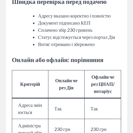
Швидка перевірка перед подачею
Адресу вказано коректно і повністю
Документ підписано КЕП
Сплачено збір 230 гривень
Статус відстежується через портал Дія
Витяг отримано і збережено
Онлайн або офлайн: порівняння
Офлайн че
Онлайн че
Критерій
рез ЦНАП/
рез Дія
нотаріус
Адреса змін
Так
Так
юється
Адміністра
230 грн
230 грн
тивний збір