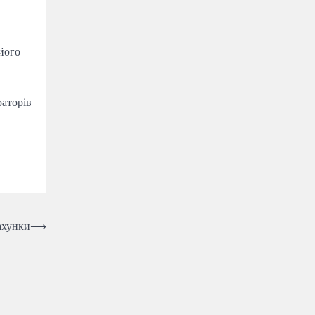
його
раторів
ахунки
⟶