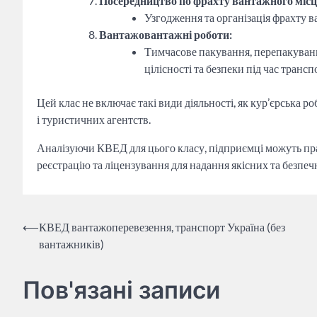
Посередництво по фрахту вантажного місця 
Узгодження та організація фрахту в
Вантажовантажні роботи:
Тимчасове пакування, перепакуванн
цілісності та безпеки під час транс
Цей клас не включає такі види діяльності, як кур’єрська р
і туристичних агентств.
Аналізуючи КВЕД для цього класу, підприємці можуть пра
реєстрацію та ліцензування для надання якісних та безпеч
Навігація
⟵
КВЕД вантажоперевезення, транспорт Україна (без
вантажників)
записів
Пов'язані записи