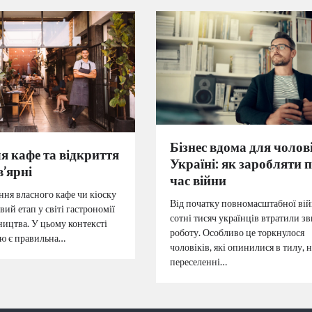
Бізнес вдома для чолові
 кафе та відкриття
Україні: як заробляти п
’ярні
час війни
ння власного кафе чи кіоску
Від початку повномасштабної ві
вий етап у світі гастрономії
сотні тисяч українців втратили з
ництва. У цьому контексті
роботу. Особливо це торкнулося
ю є правильна…
чоловіків, які опинилися в тилу, н
переселенні…