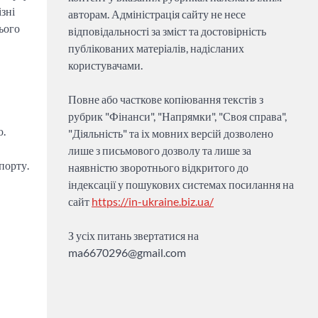
зні
авторам. Адміністрація сайту не несе
ього
відповідальності за зміст та достовірність
публікованих матеріалів, надісланих
користувачами.
Повне або часткове копіювання текстів з
рубрик "Фінанси", "Напрямки", "Своя справа",
ю.
"Діяльність" та іх мовних версій дозволено
лише з письмового дозволу та лише за
порту.
наявністю зворотнього відкритого до
індексації у пошукових системах посилання на
сайт
https://in-ukraine.biz.ua/
З усіх питань звертатися на
ma6670296@gmail.com