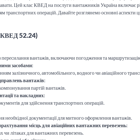
давати. Цей клас КВЕД на послуги вантажників Україна включає рі
ням транспортних операцій. Давайте розглянемо основні аспекти ц
 (КВЕД 52.24)
 з пересилання вантажів, включаючи погодження та маршрутизаці
ними засобами:
анням залізничного, автомобільного, водного чи авіаційного транс
ідправлень вантажів:
ж компонування партій вантажів.
тації та накладних:
окументів для здійснення транспортних операцій.
ня необхідної документації для митного оформлення вантажів.
 фрахтування місць для авіаційних вантажних перевезень:
ах чи літаках для вантажних перевезень.