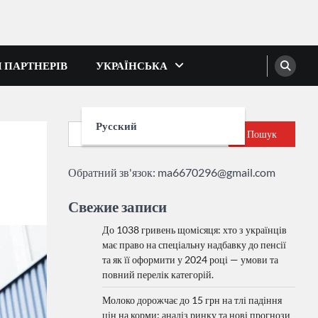
І ПАРТНЕРІВ
УКРАЇНСЬКА
Русский
Пошук
Обратний зв'язок:
ma6670296@gmail.com
Свежие записи
До 1038 гривень щомісяця: хто з українців
має право на спеціальну надбавку до пенсії
та як її оформити у 2024 році — умови та
повний перелік категорій.
Молоко дорожчає до 15 грн на тлі падіння
цін на корми: аналіз ринку та нові прогнози