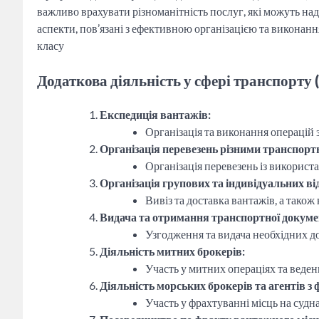
важливо врахувати різноманітність послуг, які можуть на
аспекти, пов’язані з ефективною організацією та виконан
класу
Додаткова діяльність у сфері транспорту
Експедиція вантажів:
Організація та виконання операцій
Організація перевезень різними транспорт
Організація перевезень із використ
Організація групових та індивідуальних в
Вивіз та доставка вантажів, а тако
Видача та отримання транспортної докумен
Узгодження та видача необхідних д
Діяльність митних брокерів:
Участь у митних операціях та веден
Діяльність морських брокерів та агентів з
Участь у фрахтуванні місць на судн