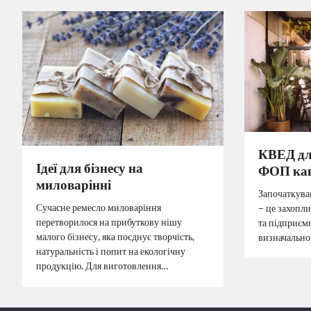
КВЕД для
Ідеї для бізнесу на
ФОП кав
миловарінні
Започаткува
Сучасне ремесло миловаріння
– це захопли
перетворилося на прибуткову нішу
та підприєм
малого бізнесу, яка поєднує творчість,
визначально
натуральність і попит на екологічну
продукцію. Для виготовлення…