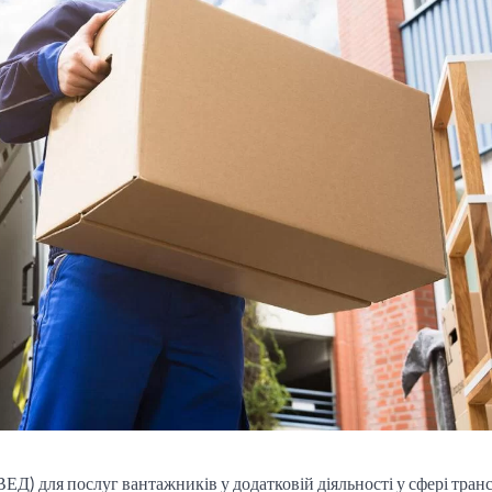
КВЕД) для послуг вантажників у додатковій діяльності у сфері тран