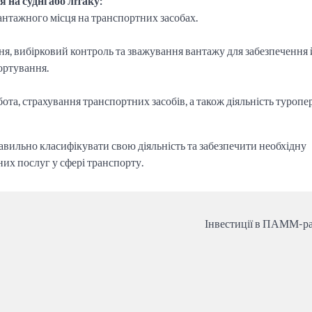
на судні або літаку:
антажного місця на транспортних засобах.
я, вибірковий контроль та зважування вантажу для забезпечення 
портування.
обота, страхування транспортних засобів, а також діяльність туропе
вильно класифікувати свою діяльність та забезпечити необхідну
них послуг у сфері транспорту.
Інвестиції в ПАММ-р