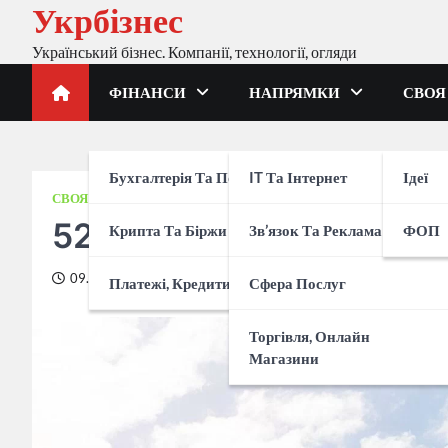
Укрбізнес
Перейти
до
Український бізнес. Компанії, технології, огляди
вмісту
ФІНАНСИ
НАПРЯМКИ
СВОЯ
Бухгалтерія Та Податки
IT Та Інтернет
Ідеї
СВОЯ СПРАВА
ФОП
52.24 – КВЕД на послуг
Крипта Та Біржи
Зв’язок Та Реклама
ФОП
09.01.2024
Платежі, Кредити, Банки
Сфера Послуг
Торгівля, Онлайн
Магазини