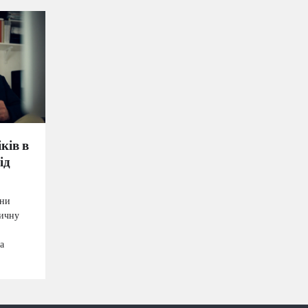
ків в
ід
йни
вичну
а