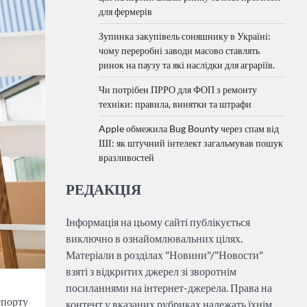
для фермерів
Зупинка закупівель соняшнику в Україні:
чому переробні заводи масово ставлять
ринок на паузу та які наслідки для аграріїв.
Чи потрібен ПРРО для ФОП з ремонту
техніки: правила, винятки та штрафи
Apple обмежила Bug Bounty через спам від
ШІ: як штучний інтелект загальмував пошук
вразливостей
РЕДАКЦІЯ
Інформація на цьому сайті публікується
виключно в ознайомлювальних цілях.
Матеріали в розділах "Новини"/"Новости"
взяті з відкритих джерел зі зворотнім
посиланнями на інтернет-джерела. Права на
спорту
контент у вказаних рубриках належать їхнім