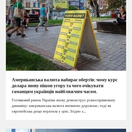
Американська валюта набирає обертів: чому курс
долара знову пішов угору та чого очікувати
гаманцям українців найближчим часом.
Готівковий ринок України знову демонструє різноспрямовану
динаміку: американська валюта впевнено дорожчає, тоді як
європейська дещо втратила у ціні. Згідно з…