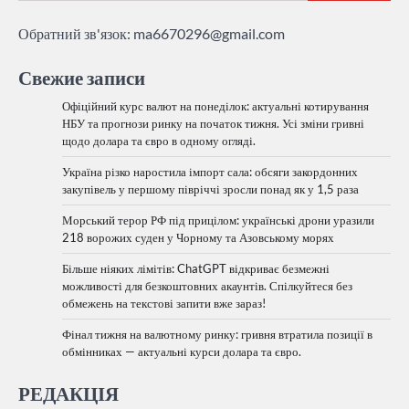
Обратний зв'язок:
ma6670296@gmail.com
Свежие записи
Офіційний курс валют на понеділок: актуальні котирування
НБУ та прогнози ринку на початок тижня. Усі зміни гривні
щодо долара та євро в одному огляді.
Україна різко наростила імпорт сала: обсяги закордонних
закупівель у першому півріччі зросли понад як у 1,5 раза
Морський терор РФ під прицілом: українські дрони уразили
218 ворожих суден у Чорному та Азовському морях
Більше ніяких лімітів: ChatGPT відкриває безмежні
можливості для безкоштовних акаунтів. Спілкуйтеся без
обмежень на текстові запити вже зараз!
Фінал тижня на валютному ринку: гривня втратила позиції в
обмінниках — актуальні курси долара та євро.
РЕДАКЦІЯ