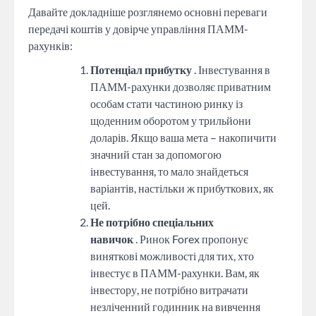
Давайте докладніше розглянемо основні переваги
передачі коштів у довірче управління ПАММ-
рахунків:
Потенціал прибутку
. Інвестування в
ПАММ-рахунки дозволяє приватним
особам стати частиною ринку із
щоденним оборотом у трильйони
доларів. Якщо ваша мета – накопичити
значний стан за допомогою
інвестування, то мало знайдеться
варіантів, настільки ж прибуткових, як
цей.
Не потрібно спеціальних
навичок
. Ринок Forex пропонує
виняткові можливості для тих, хто
інвестує в ПАММ-рахунки. Вам, як
інвестору, не потрібно витрачати
незліченний годинник на вивчення