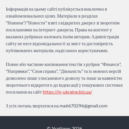
Інформація на цьому сайті публікується виключно в
ознайомлювальних цілях. Матеріали в розділах
"Новини"/"Новости" взяті з відкритих джерел зі зворотнім
посиланнями на інтернет-джерела. Права на контент у
вказаних рубриках належать їхнім авторам. Адміністрація
сайту не несе відповідальності за зміст та достовірність
публікованих матеріалів, надісланих користувачами.
Повне або часткове копіювання текстів з рубрик "Фінанси",
"Напрямки", "Своя справа", "Діяльність" та іх мовних версій
дозволено лише з письмового дозволу та лише за наявністю
зворотнього відкритого до індексації у пошукових системах
посилання на сайт
https://in-ukraine.biz.ua/
З усіх питань звертатися на
ma6670296@gmail.com
© Укрбізнес 2026