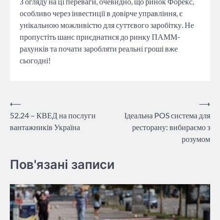
З огляду на ці переваги, очевидно, що ринок Форекс,
особливо через інвестиції в довірче управління, є
унікальною можливістю для суттєвого заробітку. Не
пропустіть шанс приєднатися до ринку ПАММ-
рахунків та почати заробляти реальні гроші вже
сьогодні!
Навігація
⟵
⟶
52.24 – КВЕД на послуги
Ідеальна POS система для
записів
вантажників Україна
ресторану: вибираємо з
розумом
Пов'язані записи