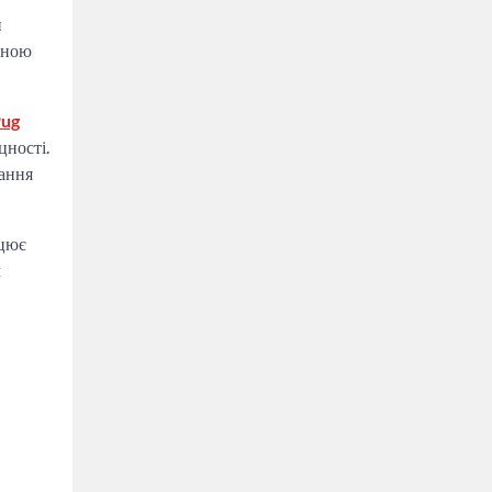
и
льною
Pug
цності.
тання
ацює
м