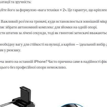
тації та зручність:
йте його за формулою «вага техніки × 2». Це гарантує, що кріплен
Важливий роз’єм на тримачі, куди встановлюється зовнішній мік
яє зібрати автономний комплекс для зйомки на одній опорі.
ти штатив за лічені секунди, тоді як гвинтові затискачі вважають
обхідну вагу для стійкості на вулиці, а карбон — ідеальний вибір 
ам у рюкзаку.
оча знято на останній iPhone? Часто причина саме в надійності фікс
 цього без професійної опори неможливо.