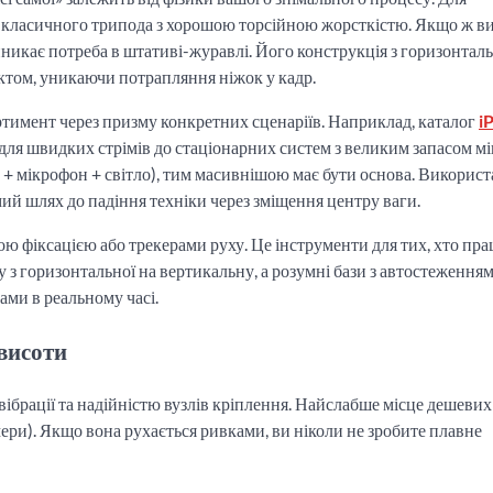
о класичного трипода з хорошою торсійною жорсткістю. Якщо ж в
 виникає потреба в штативі-журавлі. Його конструкція з горизонта
ктом, уникаючи потрапляння ніжок у кадр.
имент через призму конкретних сценаріїв. Наприклад, каталог
i
для швидких стрімів до стаціонарних систем з великим запасом мі
 + мікрофон + світло), тим масивнішою має бути основа. Викорис
ий шлях до падіння техніки через зміщення центру ваги.
ю фіксацією або трекерами руху. Це інструменти для тих, хто пр
 з горизонтальної на вертикальну, а розумні бази з автостеження
ами в реальному часі.
 висоти
ібрації та надійністю вузлів кріплення. Найслабше місце дешевих
мери). Якщо вона рухається ривками, ви ніколи не зробите плавне