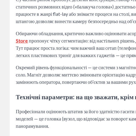
статичних розмовних відео («балакуча голова») достатнь
працюєте в жанрі flat-lay або знімаєте процеси на столі,
штангою дозволяє винести камеру безпосередньо над об’є
Обираючи обладнання, критично важливо оцінювати асорт
Store
пропонує чітку сегментацію: від настільних рішень 
Тут працює проста логіка: чим важчий ваш сетап (телефон
легких пластикових триніг для важких гаджетів — це прям
Окремий рівень функціональності — це системи з магнітно
соло. Магніт дозволяє миттєво змінювати орієнтацію кадру
замінюють оператора, повертаючи об’єктив за вашими рух
Технічні параметри: на що зважати, крім
Професіонали оцінюють штатив за його здатністю гасити в
моделей — це головка (вузол, що відповідає за поворот ка
панорамування.