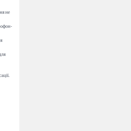
ня не
рофон-
ся
для
ації.