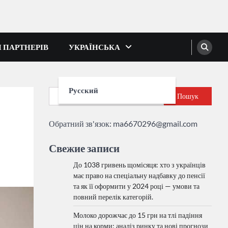
І ПАРТНЕРІВ
УКРАЇНСЬКА
Русский
Пошук
Обратний зв'язок:
ma6670296@gmail.com
Свежие записи
До 1038 гривень щомісяця: хто з українців
має право на спеціальну надбавку до пенсії
та як її оформити у 2024 році — умови та
повний перелік категорій.
Молоко дорожчає до 15 грн на тлі падіння
цін на корми: аналіз ринку та нові прогнози