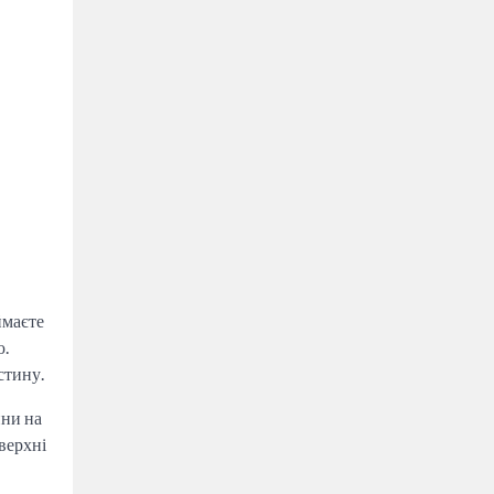
ймаєте
ю.
стину.
ини на
верхні