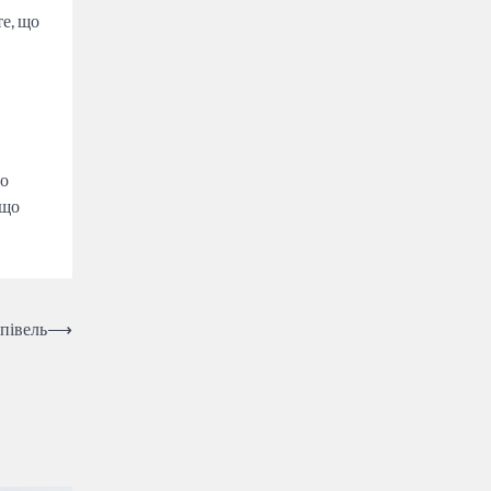
те, що
но
 що
півель
⟶