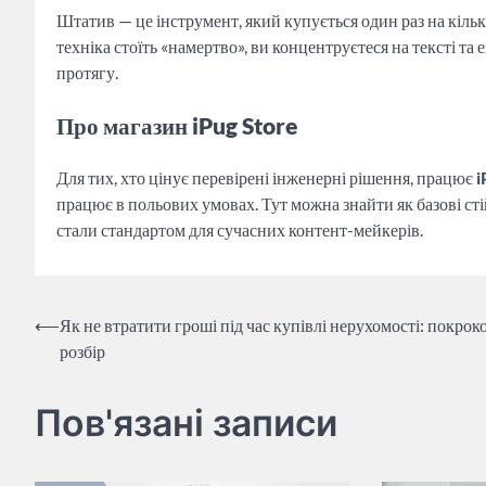
Штатив — це інструмент, який купується один раз на кілька
техніка стоїть «намертво», ви концентруєтеся на тексті та 
протягу.
Про магазин iPug Store
Для тих, хто цінує перевірені інженерні рішення, працює
i
працює в польових умовах. Тут можна знайти як базові стій
стали стандартом для сучасних контент-мейкерів.
Навігація
⟵
Як не втратити гроші під час купівлі нерухомості: покрок
розбір
записів
Пов'язані записи