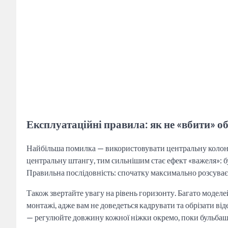
Експлуатаційні правила: як не «вбити» о
Найбільша помилка — використовувати центральну колону
центральну штангу, тим сильнішим стає ефект «важеля»: б
Правильна послідовність: спочатку максимально розсуваєм
Також звертайте увагу на рівень горизонту. Багато модел
монтажі, адже вам не доведеться кадрувати та обрізати ві
— регулюйте довжину кожної ніжки окремо, поки бульбашк