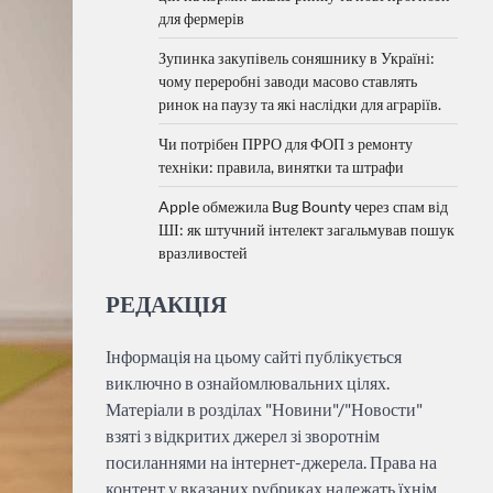
для фермерів
Зупинка закупівель соняшнику в Україні:
чому переробні заводи масово ставлять
ринок на паузу та які наслідки для аграріїв.
Чи потрібен ПРРО для ФОП з ремонту
техніки: правила, винятки та штрафи
Apple обмежила Bug Bounty через спам від
ШІ: як штучний інтелект загальмував пошук
вразливостей
РЕДАКЦІЯ
Інформація на цьому сайті публікується
виключно в ознайомлювальних цілях.
Матеріали в розділах "Новини"/"Новости"
взяті з відкритих джерел зі зворотнім
посиланнями на інтернет-джерела. Права на
контент у вказаних рубриках належать їхнім