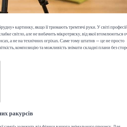
удну» картинку, якщо її тримають тремтячі руки. У світі професі
слабке світло, але не вибачить мікротряску, від якої втомлюються оч
нсах, а не на технічних огріхах. Саме тому штатив — це не просто
чіткість, композицію та можливість знімати складні плани без сто
них ракурсів
єї самої» залежить від фізики вашого знімального процесу. Для