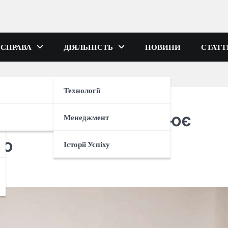
 СПРАВА
ДІЯЛЬНІСТЬ
НОВИНИ
СТАТТ
Технології
 як штатив перетворює
Менеджмент
но
Історії Успіху