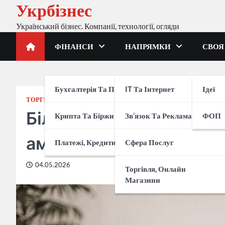
Укрбізнес
Перейти
до
Український бізнес. Компанії, технології, огляди
вмісту
ФІНАНСИ
НАПРЯМКИ
СВОЯ
Бухгалтерія Та Податки
IT Та Інтернет
Ідеї
ТОРГІВЛЯ, ОНЛАЙН МАГАЗИНИ
НАПРЯМКИ
Більше ніж три палиці:
Крипта Та Біржи
Зв’язок Та Реклама
ФОП
аматорське відео на кі
Платежі, Кредити, Банки
Сфера Послуг
04.05.2026
Торгівля, Онлайн
Магазини