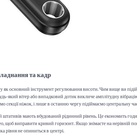
бладнання та кадр
 як основний інструмент регулювання висоти. Чим вище ви піді
удь-який вітер або випадковий дотик викличе амплітудну вібраці
о секції ніжок, і лише в останню чергу підіймаємо центральну ча
ей штативів мають вбудований рідинний рівень. Це економить год
део, щоб виправити кривий горизонт. Якщо знімаєте на нерівній по
а рівня не опиниться в центрі.