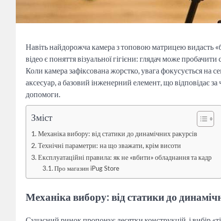
Навіть найдорожча камера з топовою матрицею видасть «бр
відео є поняття візуальної гігієни: глядач може пробачити 
Коли камера зафіксована жорстко, увага фокусується на се
аксесуар, а базовий інженерний елемент, що відповідає за 
допомоги.
Зміст
Механіка вибору: від статики до динамічних ракурсів
Технічні параметри: на що зважати, крім висоти
Експлуатаційні правила: як не «вбити» обладнання та кадр
Про магазин iPug Store
Механіка вибору: від статики до динаміч
Сучасний ринок пропонує десятки конструкцій, і вибір «ті