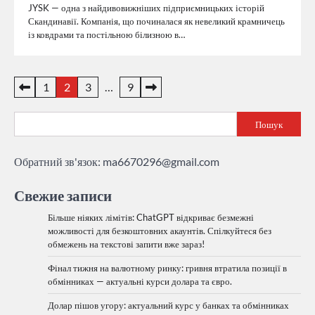
JYSK — одна з найдивовижніших підприємницьких історій
Скандинавії. Компанія, що починалася як невеликий крамничець
із ковдрами та постільною білизною в…
Пагінація
1
2
3
…
9
записів
Пошук
Обратний зв'язок:
ma6670296@gmail.com
Свежие записи
Більше ніяких лімітів: ChatGPT відкриває безмежні
можливості для безкоштовних акаунтів. Спілкуйтеся без
обмежень на текстові запити вже зараз!
Фінал тижня на валютному ринку: гривня втратила позиції в
обмінниках — актуальні курси долара та євро.
Долар пішов угору: актуальний курс у банках та обмінниках