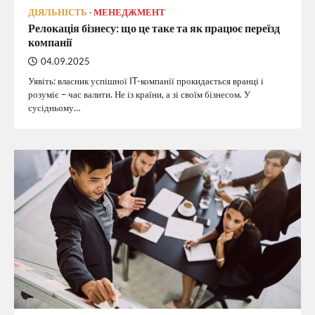
ДІЯЛЬНІСТЬ
МЕНЕДЖМЕНТ
Релокація бізнесу: що це таке та як працює переїзд
компанії
04.09.2025
Уявіть: власник успішної IT-компанії прокидається вранці і
розуміє – час валити. Не із країни, а зі своїм бізнесом. У
сусідньому…