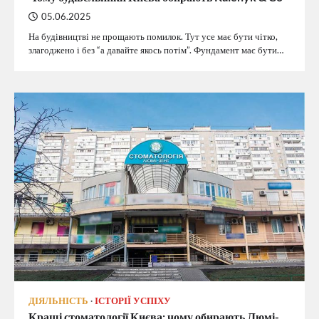
05.06.2025
На будівництві не прощають помилок. Тут усе має бути чітко,
злагоджено і без “а давайте якось потім”. Фундамент має бути…
ДІЯЛЬНІСТЬ
ІСТОРІЇ УСПІХУ
Кращі стоматології Києва: чому обирають Люмі-