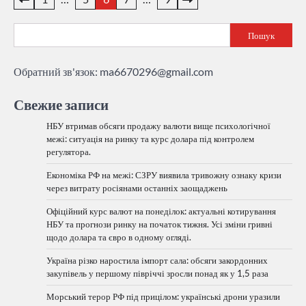
записів
Пошук
Обратний зв'язок:
ma6670296@gmail.com
Свежие записи
НБУ втримав обсяги продажу валюти вище психологічної
межі: ситуація на ринку та курс долара під контролем
регулятора.
Економіка РФ на межі: СЗРУ виявила тривожну ознаку кризи
через витрату росіянами останніх заощаджень
Офіційний курс валют на понеділок: актуальні котирування
НБУ та прогнози ринку на початок тижня. Усі зміни гривні
щодо долара та євро в одному огляді.
Україна різко наростила імпорт сала: обсяги закордонних
закупівель у першому півріччі зросли понад як у 1,5 раза
Морський терор РФ під прицілом: українські дрони уразили