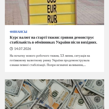
ФИНАНСЫ
Курс валют на старті тижня: гривня демонструє
стабільність в обмінниках України після вихідних.
14.07.2026
На початку нового робочого тижня, 13 липня, ситуація на
готівковому валютному ринку України продемонструвала
ознаки певної стабілізації. Попри незначні коливання,…