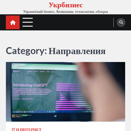
Укрбизнес
Skip
to
Украинcкий бизнес. Компании, технологии, обзоры
content
Category:
Направления
IT И ИНТЕРНЕТ