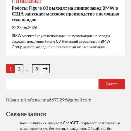
IT И ИНТЕРНЕТ
Роботы Figure 03 выходят на линию: завод BMW в
США запускает массовое производство с помощью
гуманоидов
28.06.2026
BMW масштабирует использование гуманоидов: на заводы
выходит поколение Figure 03 Немецкий автоконцерн BMW
Group делает очередной решительный шаг в реализации…
Posts
1
2
…
8
pagination
Search
Обратний зв'язок:
ma6670296@gmail.com
Свежие записи
Больше никаких лимитов: ChatGPT открывает безграничные
возможности для бесплатных аккаунтов. Общайтесь без