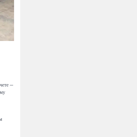
чете —
ому
м