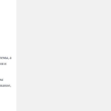
лемы, а
ия и
ры
вание,