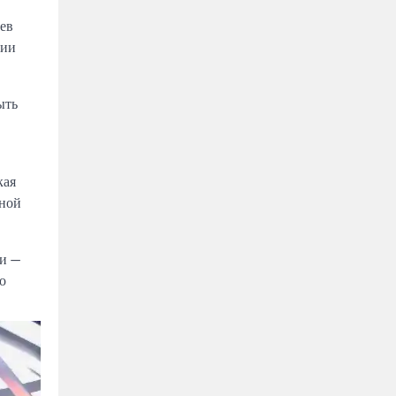
ев
нии
ыть
кая
жной
ии —
о