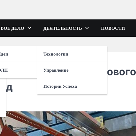
СВОЕ ДЕЛО
ДЕЯТЕЛЬНОСТЬ
НОВОСТИ
деи
Технологии
ыть свой цех порошковог
ФЛП
Управление
гид
Истории Успеха