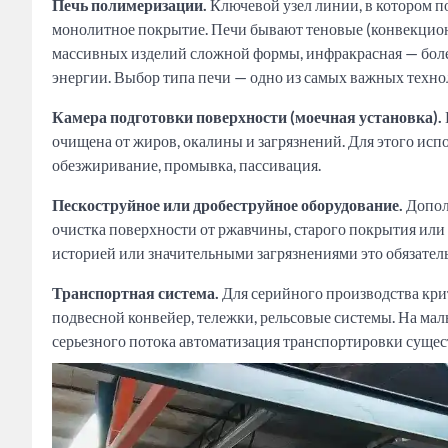
Печь полимеризации.
Ключевой узел линии, в котором п
монолитное покрытие. Печи бывают теновые (конвекцион
массивных изделий сложной формы, инфракрасная — бол
энергии. Выбор типа печи — одно из самых важных техн
Камера подготовки поверхности (моечная установка).
очищена от жиров, окалины и загрязнений. Для этого ис
обезжиривание, промывка, пассивация.
Пескоструйное или дробеструйное оборудование.
Допол
очистка поверхности от ржавчины, старого покрытия или
историей или значительными загрязнениями это обязател
Транспортная система.
Для серийного производства кри
подвесной конвейер, тележки, рельсовые системы. На ма
серьезного потока автоматизация транспортировки суще