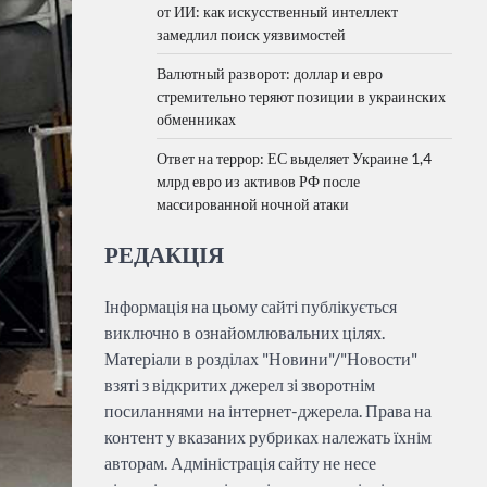
от ИИ: как искусственный интеллект
замедлил поиск уязвимостей
Валютный разворот: доллар и евро
стремительно теряют позиции в украинских
обменниках
Ответ на террор: ЕС выделяет Украине 1,4
млрд евро из активов РФ после
массированной ночной атаки
РЕДАКЦІЯ
Інформація на цьому сайті публікується
виключно в ознайомлювальних цілях.
Матеріали в розділах "Новини"/"Новости"
взяті з відкритих джерел зі зворотнім
посиланнями на інтернет-джерела. Права на
контент у вказаних рубриках належать їхнім
авторам. Адміністрація сайту не несе