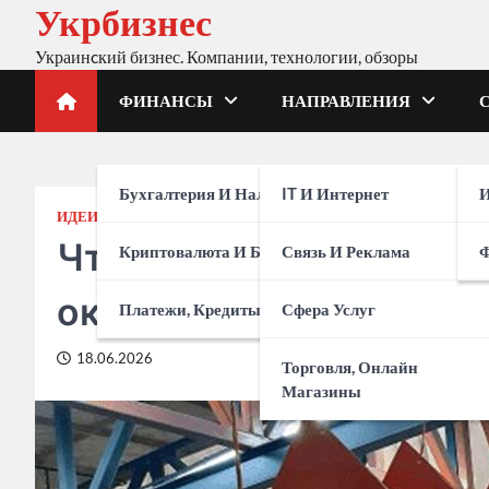
Укрбизнес
Skip
to
Украинcкий бизнес. Компании, технологии, обзоры
content
ФИНАНСЫ
НАПРАВЛЕНИЯ
Бухгалтерия И Налоги
IT И Интернет
И
ИДЕИ
СВОЕ ДЕЛО
Что нужно, чтобы откр
Криптовалюта И Биржи
Связь И Реклама
окрашивания: полный 
Платежи, Кредиты, Банки
Сфера Услуг
18.06.2026
Торговля, Онлайн
Магазины