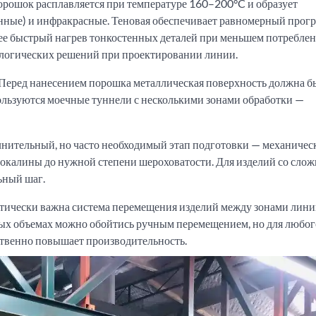
орошок расплавляется при температуре 160–200°C и образует
ные) и инфракрасные. Теновая обеспечивает равномерный прогр
ее быстрый нагрев тонкостенных деталей при меньшем потребле
ологических решений при проектировании линии.
Перед нанесением порошка металлическая поверхность должна б
пользуются моечные туннели с несколькими зонами обработки —
нительный, но часто необходимый этап подготовки — механичес
 окалины до нужной степени шероховатости. Для изделий со сло
ьный шаг.
тически важна система перемещения изделий между зонами лин
лых объемах можно обойтись ручным перемещением, но для любог
ственно повышает производительность.