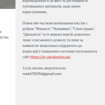
відповідальності за зміст та достовірність
публікованих матеріалів, надісланих
користувачами.
Повне або часткове копіювання текстів з
рубрик "Фінанси", "Напрямки", "Своя справа",
а
"Діяльність" та іх мовних версій дозволено
дства.
лише з письмового дозволу та лише за
наявністю зворотнього відкритого до
індексації у пошукових системах посилання на
сайт
https://in-ukraine.biz.ua/
З усіх питань звертатися на
ma6670296@gmail.com