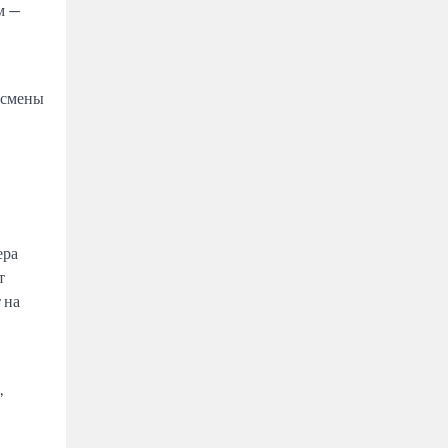
м —
 смены
ера
т
 на
,