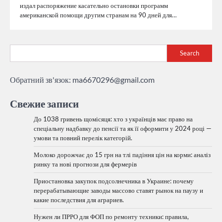
издал распоряжение касательно остановки программ
американской помощи другим странам на 90 дней для…
Search
Обратний зв'язок:
ma6670296@gmail.com
Свежие записи
До 1038 гривень щомісяця: хто з українців має право на
спеціальну надбавку до пенсії та як її оформити у 2024 році —
умови та повний перелік категорій.
Молоко дорожчає до 15 грн на тлі падіння цін на корми: аналіз
ринку та нові прогнози для фермерів
Приостановка закупок подсолнечника в Украине: почему
перерабатывающие заводы массово ставят рынок на паузу и
какие последствия для аграриев.
Нужен ли ПРРО для ФОП по ремонту техники: правила,