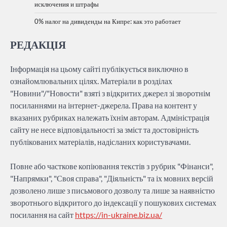
исключения и штрафы
0% налог на дивиденды на Кипре: как это работает
РЕДАКЦІЯ
Інформація на цьому сайті публікується виключно в
ознайомлювальних цілях. Матеріали в розділах
"Новини"/"Новости" взяті з відкритих джерел зі зворотнім
посиланнями на інтернет-джерела. Права на контент у
вказаних рубриках належать їхнім авторам. Адміністрація
сайту не несе відповідальності за зміст та достовірність
публікованих матеріалів, надісланих користувачами.
Повне або часткове копіювання текстів з рубрик "Фінанси",
"Напрямки", "Своя справа", "Діяльність" та іх мовних версій
дозволено лише з письмового дозволу та лише за наявністю
зворотнього відкритого до індексації у пошукових системах
посилання на сайт
https://in-ukraine.biz.ua/