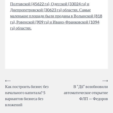
Полтавской (45622 га), Одесской (33024 га) и
Днепропетровской (30623 га) областях. Самые
маленькие площади были проданы в Волынской (818
га), Ровенской (909 га) и Ивано-Франковской (1094
га) областях.
Post
⟵
⟶
Как построить бизнес без
В “Дії” возобновили
navigation
начального капитала? 5
автоматическое открытие
вариантов бизнеса без
ФЛП — Федоров
вложений