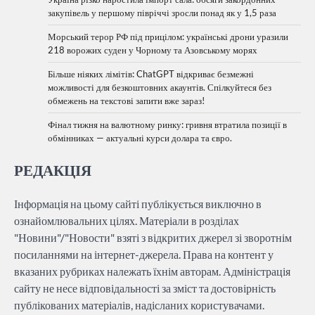
закупівель у першому півріччі зросли понад як у 1,5 раза
Морський терор РФ під прицілом: українські дрони уразили
218 ворожих суден у Чорному та Азовському морях
Більше ніяких лімітів: ChatGPT відкриває безмежні
можливості для безкоштовних акаунтів. Спілкуйтеся без
обмежень на текстові запити вже зараз!
Фінал тижня на валютному ринку: гривня втратила позиції в
обмінниках — актуальні курси долара та євро.
РЕДАКЦІЯ
Інформація на цьому сайті публікується виключно в
ознайомлювальних цілях. Матеріали в розділах
"Новини"/"Новости" взяті з відкритих джерел зі зворотнім
посиланнями на інтернет-джерела. Права на контент у
вказаних рубриках належать їхнім авторам. Адміністрація
сайту не несе відповідальності за зміст та достовірність
публікованих матеріалів, надісланих користувачами.