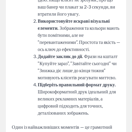
ваш банер чи плакат за 2-3 секунди, ви
втратили його увагу.
Використовуйте яскраві візуальні
елементи.
Зображення та кольори мають
бути помітними, але не
“перевантаженими”. Простота та якість —
ось ключ до ефективності.
Додайте заклик до дії.
Фрази на кшталт
“Купуйте зараз”, “Завітайте сьогодні” чи
“Знижка діє лише до кінця тижня”
мотивують клієнтів реагувати миттєво.
Підберіть правильний формат друку.
Широкоформатний друк ідеальний для
великих рекламних матеріалів, а
цифровий підходить для точних,
деталізованих зображень.
Один із найважливіших моментів — це грамотний