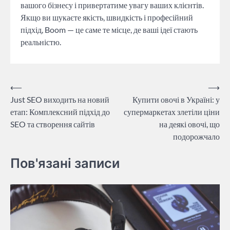
вашого бізнесу і привертатиме увагу ваших клієнтів.
Якщо ви шукаєте якість, швидкість і професійний
підхід, Boom — це саме те місце, де ваші ідеї стають
реальністю.
Навігація
⟵
⟶
Just SEO виходить на новий
Купити овочі в Україні: у
записів
етап: Комплексний підхід до
супермаркетах злетіли ціни
SEO та створення сайтів
на деякі овочі, що
подорожчало
Пов'язані записи