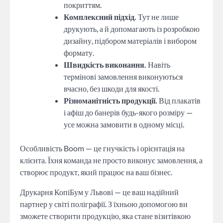
покриттям.
Комплексний підхід.
Тут не лише
друкують, а й допомагають із розробкою
дизайну, підбором матеріалів і вибором
формату.
Швидкість виконання.
Навіть
термінові замовлення виконуються
вчасно, без шкоди для якості.
Різноманітність продукції.
Від плакатів
і афіш до банерів будь-якого розміру —
усе можна замовити в одному місці.
Особливість Boom — це гнучкість і орієнтація на
клієнта. Їхня команда не просто виконує замовлення, а
створює продукт, який працює на ваш бізнес.
Друкарня КопіБум у Львові — це ваш надійний
партнер у світі поліграфії. З їхньою допомогою ви
зможете створити продукцію, яка стане візитівкою