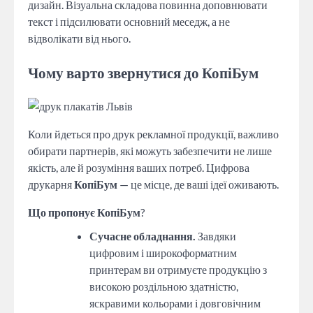
дизайн. Візуальна складова повинна доповнювати
текст і підсилювати основний меседж, а не
відволікати від нього.
Чому варто звернутися до КопіБум
Коли йдеться про друк рекламної продукції, важливо
обирати партнерів, які можуть забезпечити не лише
якість, але й розуміння ваших потреб. Цифрова
друкарня
КопіБум
— це місце, де ваші ідеї оживають.
Що пропонує КопіБум
?
Сучасне обладнання.
Завдяки
цифровим і широкоформатним
принтерам ви отримуєте продукцію з
високою роздільною здатністю,
яскравими кольорами і довговічним