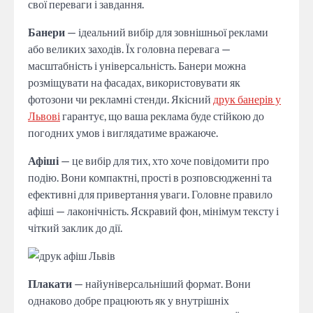
свої переваги і завдання.
Банери
— ідеальний вибір для зовнішньої реклами
або великих заходів. Їх головна перевага —
масштабність і універсальність. Банери можна
розміщувати на фасадах, використовувати як
фотозони чи рекламні стенди. Якісний
друк банерів у
Львові
гарантує, що ваша реклама буде стійкою до
погодних умов і виглядатиме вражаюче.
Афіші
— це вибір для тих, хто хоче повідомити про
подію. Вони компактні, прості в розповсюдженні та
ефективні для привертання уваги. Головне правило
афіші — лаконічність. Яскравий фон, мінімум тексту і
чіткий заклик до дії.
Плакати
— найуніверсальніший формат. Вони
однаково добре працюють як у внутрішніх