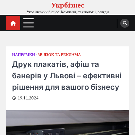
Укрбізнес
Перейти
до
Український бізнес. Компанії, технології, огляди
вмісту
НАПРЯМКИ
ЗВ'ЯЗОК ТА РЕКЛАМА
Друк плакатів, афіш та
банерів у Львові – ефективні
рішення для вашого бізнесу
19.11.2024