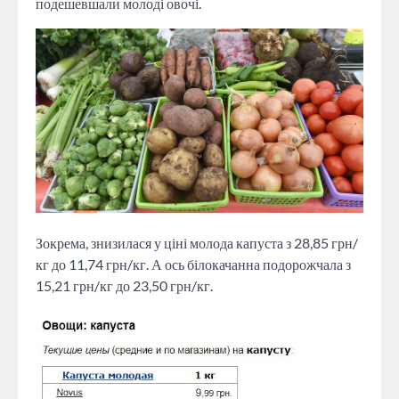
подешевшали молоді овочі.
Зокрема, знизилася у ціні молода капуста з 28,85 грн/
кг до 11,74 грн/кг. А ось білокачанна подорожчала з
15,21 грн/кг до 23,50 грн/кг.