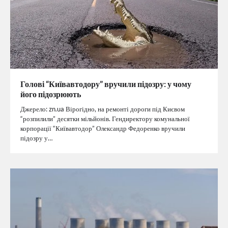
Голові “Київавтодору” вручили підозру: у чому
його підозрюють
Джерело: zn.ua Вірогідно, на ремонті дороги під Києвом
“розпилили” десятки мільйонів. Гендиректору комунальної
корпорації “Київавтодор” Олександр Федоренко вручили
підозру у…