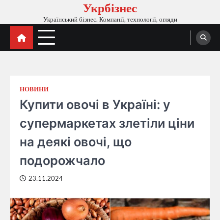
Укрбізнес
Перейти
до
Український бізнес. Компанії, технології, огляди
вмісту
НОВИНИ
Купити овочі в Україні: у
супермаркетах злетіли ціни
на деякі овочі, що
подорожчало
23.11.2024