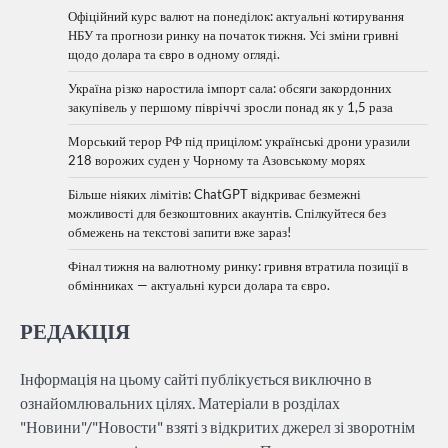
Офіційний курс валют на понеділок: актуальні котирування
НБУ та прогнози ринку на початок тижня. Усі зміни гривні
щодо долара та євро в одному огляді.
Україна різко наростила імпорт сала: обсяги закордонних
закупівель у першому півріччі зросли понад як у 1,5 раза
Морський терор РФ під прицілом: українські дрони уразили
218 ворожих суден у Чорному та Азовському морях
Більше ніяких лімітів: ChatGPT відкриває безмежні
можливості для безкоштовних акаунтів. Спілкуйтеся без
обмежень на текстові запити вже зараз!
Фінал тижня на валютному ринку: гривня втратила позиції в
обмінниках — актуальні курси долара та євро.
РЕДАКЦІЯ
Інформація на цьому сайті публікується виключно в
ознайомлювальних цілях. Матеріали в розділах
"Новини"/"Новости" взяті з відкритих джерел зі зворотнім