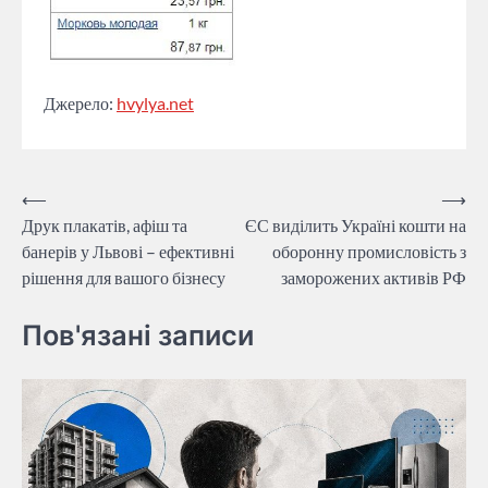
Джерело:
hvylya.net
Навігація
⟵
⟶
Друк плакатів, афіш та
ЄС виділить Україні кошти на
записів
банерів у Львові – ефективні
оборонну промисловість з
рішення для вашого бізнесу
заморожених активів РФ
Пов'язані записи