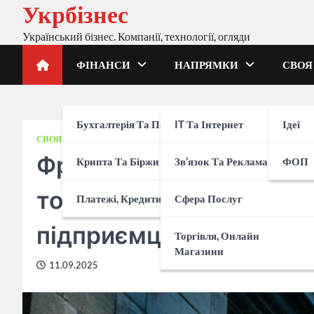
Укрбізнес
Перейти
до
Український бізнес. Компанії, технології, огляди
вмісту
ФІНАНСИ
НАПРЯМКИ
СВОЯ
Бухгалтерія Та Податки
IT Та Інтернет
Ідеї
СВОЯ СПРАВА
ІДЕЇ
Франшиза Розетка в Укр
Крипта Та Біржи
Зв’язок Та Реклама
ФОП
точки видачі, умови па
Платежі, Кредити, Банки
Сфера Послуг
підприємців
Торгівля, Онлайн
Магазини
11.09.2025