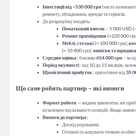
Інвестиції від ~530 000 грн
(часто називают
ремонту, обладнання, оренди та сервісів.
До розрахунку входять:
Початковий внесок
– 5 000 USD (~
Ремонт приміщення
(≈220 000 грн
Меблі, стелажі
(≈ 100 000 грн),
ком
(≈ 33 400 грн),
вивіски та юридик
Середня оцінка
: близько
654 000 грн
– за п
Період окупності
: від 10 до 15 місяців, зале
Щомісячний прибуток
: орієнтовно від
35 0
Що саме робить партнер – які вимоги
Формат роботи
— видача замовлень: ви прий
незалежно від кількості позицій. Якщо замовл
Вимоги до партнера
:
Досвід керування.
Готовність керувати точкою особист