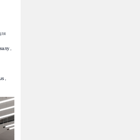
для
налу
,
us
,