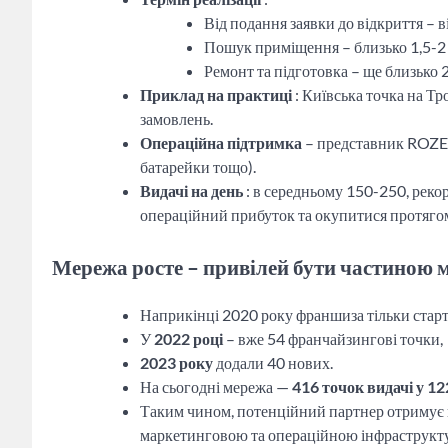
Від подання заявки до відкриття – в
Пошук приміщення – близько 1,5-2 
Ремонт та підготовка – ще близько 
Приклад на практиці
: Київська точка на Тр
замовлень.
Операційна підтримка
– представник ROZET
батарейки тощо).
Видачі на день
: в середньому 150-250, рекор
операційний прибуток та окупитися протягом
Мережа росте – привілей бути частиною 
Наприкінці 2020 року франшиза тільки старт
У
2022 році
– вже 54 франчайзингові точки,
2023 року
додали 40 нових.
На сьогодні мережа —
416 точок видачі у 1
Таким чином, потенційний партнер отримує н
маркетинговою та операційною інфраструкт