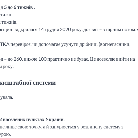
ід
5 до 6 тижнів
.
тижні.
2 тижнів.
оєщині відкрилася 14 грудня 2020 року, до свят – з гарним потоко
KA перевіряє, чи допомагає усунути дрібниці (вогнегасники,
д – до 260, нижче 100 практично не буває. Це дозволяє вийти на
 року.
масштабної системи
увала.
22 населених пунктах України
.
е лише свою точку, а й занурюється у розвинену систему з
урою.