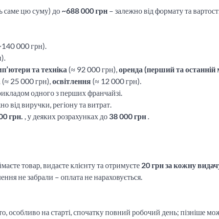
ь саме цю суму) до
~688 000 грн
– залежно від формату та вартост
140 000 грн).
).
п’ютери та техніка
(≈ 92 000 грн),
оренда (перший та останній 
а
(≈ 25 000 грн),
освітлення
(≈ 12 000 грн).
рикладом одного з перших франчайзі.
жно від виручки, регіону та витрат.
00 грн.
, у деяких розрахунках до
38 000 грн
.
маєте товар, видаєте клієнту та отримуєте
20 грн за кожну видач
ення не забрали – оплата не нараховується.
о, особливо на старті, спочатку повний робочий день; пізніше мо