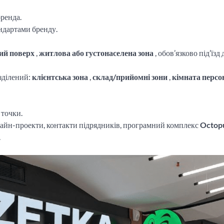
ренда.
андартами бренду.
ий поверх
,
житлова або густонаселена зона
, обов’язково під’їзд 
зділений:
клієнтська зона
,
склад/прийомні зони
,
кімната персо
 точки.
зайн-проекти, контакти підрядників, програмний комплекс
Octop
.