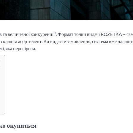
пів та величезної конкуренції”. Формат точки видачі ROZETKA – са
 склад та асортимент. Ви видаєте замовлення, система вже налашт
мі, яка перевірена.
дко окупиться