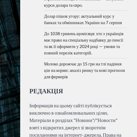
курси долара та євро.
Долар пішов угору: актуальний курс у
банках та обмінниках України на 7 серпня
До 1038 гривень щомісяця: хто з українців
має право на спеціальну надбавку до пенсії
та як її оформити у 2024 році — умови та
повний перелік категорій.
Молоко дорожчає до 15 грн на тлі падіння
цін на корми: аналіз ринку та нові прогнози
для фермерів
РЕДАКЦІЯ
Інформація на цьому сайті публікується
виключно в ознайомлювальних цілях.
Матеріали в розділах "Новини"/"Новости"
взяті з відкритих джерел зі зворотнім
посиланнями на інтернет-джерела. Права на