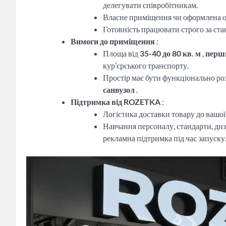
делегувати співробітникам.
Власне приміщення чи оформлена о
Готовність працювати строго за ст
Вимоги до приміщення
:
Площа від
35-40 до 80 кв. м
,
перш
кур’єрського транспорту.
Простір має бути функціонально ро
санвузол
.
Підтримка від ROZETKA
:
Логістика доставки товару до вашої
Навчання персоналу, стандарти, ди
рекламна підтримка під час запуску