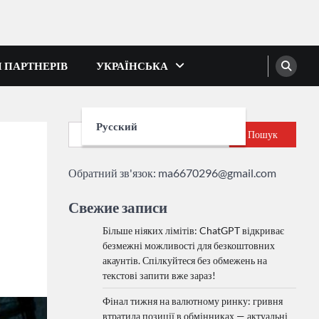
І ПАРТНЕРІВ
УКРАЇНСЬКА
Русский
Пошук
Обратний зв'язок:
ma6670296@gmail.com
Свежие записи
Більше ніяких лімітів: ChatGPT відкриває
безмежні можливості для безкоштовних
акаунтів. Спілкуйтеся без обмежень на
текстові запити вже зараз!
Фінал тижня на валютному ринку: гривня
втратила позиції в обмінниках — актуальні