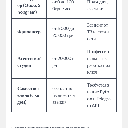
от 0 до 100
Подходит д
ор (Qudo, S
0грн /мес
ля старта
hopgram)
Зависит от
от 5 000 до
Фрилансер
ТЗ и сложн
20 000 грн
ости
Профессио
Агентство/
от 20 000 г
нальная раз
студия
рн
работка под
ключ
Требуется з
Самостоят
бесплатно
нание Pyth
ельно (с ко
(если есть н
on и Telegra
дом)
авыки)
m API
Совет: начинающим проще стартовать с