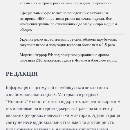
кризиса из-за траты россиянами последних сбережений
Официальный курс валют на понедельник: актуальные
котировки НБУ и прогнозы рынка на начало недели. Все
изменения гривны по отношению к доллару и евро в одном
обзоре.
Украина резко нарастила импорт сала: объемы зарубежных
закупок в первом полугодии выросли более чем в 1,5 раза
Морской террор РФ под прицелом: украинские дроны
поразили 218 вражеских судов в Черном и Азовском морях
РЕДАКЦІЯ
Інформація на цьому сайті публікується виключно в
ознайомлювальних цілях. Матеріали в розділах
"Новини"/"Новости" взяті з відкритих джерел зі зворотнім
посиланнями на інтернет-джерела. Права на контент у
вказаних рубриках належать їхнім авторам. Адміністрація
сайту не несе відповідальності за зміст та достовірність
публікованих матеріалів, надісланих користувачами.