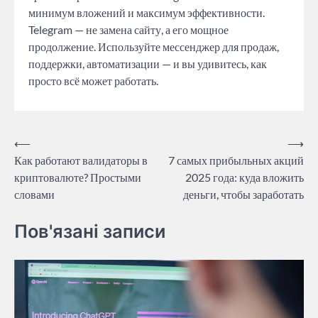
минимум вложений и максимум эффективности.
Telegram — не замена сайту, а его мощное
продолжение. Используйте мессенджер для продаж,
поддержки, автоматизации — и вы удивитесь, как
просто всё может работать.
Post
⟵
⟶
Как работают валидаторы в
7 самых прибыльных акций
navigation
криптовалюте? Простыми
2025 года: куда вложить
словами
деньги, чтобы заработать
Пов'язані записи