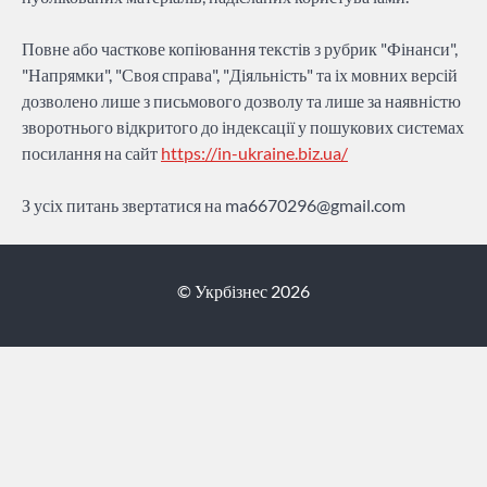
Повне або часткове копіювання текстів з рубрик "Фінанси",
"Напрямки", "Своя справа", "Діяльність" та іх мовних версій
дозволено лише з письмового дозволу та лише за наявністю
зворотнього відкритого до індексації у пошукових системах
посилання на сайт
https://in-ukraine.biz.ua/
З усіх питань звертатися на
ma6670296@gmail.com
© Укрбізнес 2026