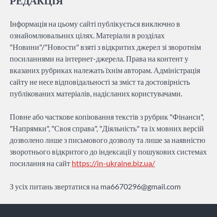
РЕДАКЦІЯ
Інформація на цьому сайті публікується виключно в
ознайомлювальних цілях. Матеріали в розділах
"Новини"/"Новости" взяті з відкритих джерел зі зворотнім
посиланнями на інтернет-джерела. Права на контент у
вказаних рубриках належать їхнім авторам. Адміністрація
сайту не несе відповідальності за зміст та достовірність
публікованих матеріалів, надісланих користувачами.
Повне або часткове копіювання текстів з рубрик "Фінанси",
"Напрямки", "Своя справа", "Діяльність" та іх мовних версій
дозволено лише з письмового дозволу та лише за наявністю
зворотнього відкритого до індексації у пошукових системах
посилання на сайт
https://in-ukraine.biz.ua/
З усіх питань звертатися на
ma6670296@gmail.com