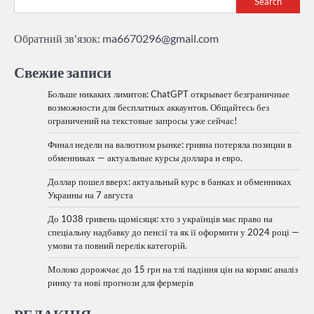
Search
Обратний зв'язок:
ma6670296@gmail.com
Свежие записи
Больше никаких лимитов: ChatGPT открывает безграничные
возможности для бесплатных аккаунтов. Общайтесь без
ограничений на текстовые запросы уже сейчас!
Финал недели на валютном рынке: гривна потеряла позиции в
обменниках — актуальные курсы доллара и евро.
Доллар пошел вверх: актуальный курс в банках и обменниках
Украины на 7 августа
До 1038 гривень щомісяця: хто з українців має право на
спеціальну надбавку до пенсії та як її оформити у 2024 році —
умови та повний перелік категорій.
Молоко дорожчає до 15 грн на тлі падіння цін на корми: аналіз
ринку та нові прогнози для фермерів