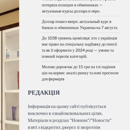
потеряла позиции в обменниках —
актуальные курсы доллара и евро.
Доллар пошел вверх: актуальный курс в
банках и обменниках Украины на 7 августа
До 1038 гривень щомісяця: хто з українців
має право на спеціальну надбавку до пенсії
та як її оформити у 2024 році — умови та
повний перелік категорій.
Молоко дорожчає до 15 грн на тлі падіння
цін на корми: аналіз ринку та нові прогнози
для фермерів
РЕДАКЦІЯ
Інформація на цьому сайті публікується
виключно в ознайомлювальних цілях.
Матеріали в розділах "Новини"/"Новости"
взяті з відкритих джерел зі зворотнім