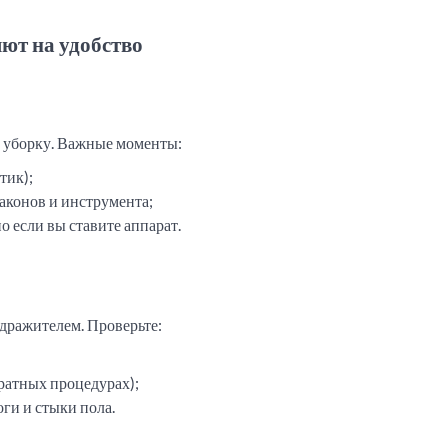
ют на удобство
 уборку. Важные моменты:
тик);
аконов и инструмента;
о если вы ставите аппарат.
здражителем. Проверьте:
ратных процедурах);
оги и стыки пола.