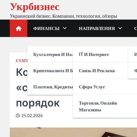
Укрбизнес
Skip
to
Украинcкий бизнес. Компании, технологии, обзоры
content
ФИНАНСЫ
НАПРАВЛЕНИЯ
Бухгалтерия И Налоги
IT И Интернет
И
СТАТЬИ ПАРТНЕРОВ
Косметологическая те
Криптовалюта И Биржи
Связь И Реклама
«станцию», которая ус
Платежи, Кредиты, Банки
Сфера Услуг
порядок
Торговля, Онлайн
Магазины
25.02.2026