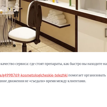
ачество сервиса: где стоят препараты, как быстро вы находите н
a/g4998769-kosmetologicheskie-telezhki
помогает организовать
ишние движения не «съедали» время между клиентами.