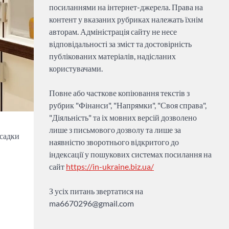
посиланнями на інтернет-джерела. Права на
контент у вказаних рубриках належать їхнім
авторам. Адміністрація сайту не несе
відповідальності за зміст та достовірність
публікованих матеріалів, надісланих
користувачами.
Повне або часткове копіювання текстів з
рубрик "Фінанси", "Напрямки", "Своя справа",
"Діяльність" та іх мовних версій дозволено
лише з письмового дозволу та лише за
асадки
наявністю зворотнього відкритого до
індексації у пошукових системах посилання на
сайт
https://in-ukraine.biz.ua/
З усіх питань звертатися на
ma6670296@gmail.com